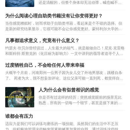
还是清醒的，但整个身体却无法动弹，喊也喊不出
来，有的人甚至还会出现片段的幻觉这就是民间俗
称的鬼压床”。很多人对鬼压床”不了解，便从迷信的
为什么阅读心理自助类书籍没有让你变得更好？
角度把它归结为闹鬼”。那鬼压床”到底是什么鬼呢？
当你感觉糟糕时，转而求助于自助类书籍，看起来是个不错的选择。但
会不会真的被压死？事实上，鬼压床”的出现是有医
是新的研究结果显示，它很可能不会让你感觉更好。蒙特利尔大学的心
学依据的，这就告诉你真相。鬼压床”到底是什么
理学家研究发现，相比于不读自助类书籍的人，那些阅读自助类书籍的
鬼？平时所说的鬼压床”，有的地方叫扫把星压床”，
人对压力更加敏感，也会表现出更多抑郁症状。一项小型的初步研究
凡事都追求意义，究竟有什么意义？
专业上叫做睡眠瘫痪”或是睡眠麻痹”。当然，称之为
中，研究者测试了30名被试的人格和心理健康状况，比如压力反应（对
瘫痪或是麻痹，只是为了形象地描述那种体验，而
约瑟夫·坎贝尔曾经说过，人生最大的福气，就是能做自己！尼克·克雷格
压力源产生反应的倾向，通过唾液中压力荷尔蒙水平来测量），开放
非真正瘫痪了。其实，这可能是因为，在正常快…
和斯科特·斯努克的《化目标为影响力》一文中讲到的领导者追寻个人目
性，自律，外向性，同情心，情绪稳定性，自尊和抑郁症状。一半的被
标”的过程让我感同身受。下面跟大家分享其中的一些有意思的发现，并
试自述称阅读过自助类书籍，另一半则没有。按照阅读书籍的类型，将
带给大家一些实用的心理准备和操作建议。什么是驱动成功背后最重要
过度牺牲自己，不会给任何人带来幸福
自助类…
的因素？领导者在不断变化的技术、 政策、人才与竞争环境中， 必须时
大概半个月前，河南郑州一位男子因为女儿交了外地男朋友，跳楼自杀
刻做出不同的战略选择。 然而， 有许多的因素影响着他们的最终决策。
了。 死者为大，我不想妄加评论。这位父亲可能一直到死，都觉得自己
我们发现领导者针对变化的反应，从低到高分为4个层次，这些不同的反
深爱女儿。但这种爱，却可能毁掉女儿。为人父母，付出了很多，却害
应影响了领导者对行为的预测能力，也就是…
了孩子，可以说是巨大的人生失败。这种悲剧的造成，就是因为父母具
人为什么会有似曾相识的感觉
有强烈的付出上瘾症”，不懂生而为人，要适当自私。你被这张图片里的
你是否有过这样的经历：突然感觉眼前的场景无比
场景戳中了吗？1我们团队的90后特别爱吐槽。小姐姐好奇，问她们觉得
熟悉，所有的一切每一个细节，甚至是接下来的所
父母哪句话最伤人，结果我都是为了你”，获得全票通过。作为长期靠互
要发生的一幕，你都了如指掌，就好像曾经经历
怼增加颜值的团队，这么和谐的场面好几年都没见过…
过。然而，事实上并非如此。据最进相关调查显
谁都会有压力
示，有2/3的成年人至少有过一次这种似曾相识”的经
适应力是我们可以训练与磨练的一项技能。虽然我们的生活中不乏压
历。据北京大学心理教授，博士生导师分析，似曾
力，但积极地管理这些触发因素能够更加掌控自我。通过训练这些技