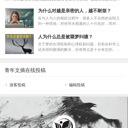
相识”的感觉，在每个人身上都会发生：不过，如果
能，不仅能减压，还能提升你的情商、毅力与适应力。无论你多么勇
这种感觉过于频繁，过于强烈就是一种病态。奇妙
敢、多么聪颖，或者多么努力地工作，都会有被压力压得喘不过气的时
为什么对越是亲密的人，越不耐烦？
但真实的déjàvu”法语中的déjàvu”就是用来形容这一
刻，这时你的情绪就被触发了。触发情绪的是那些让你下意识反应的东
转瞬即逝的奇妙感觉。但是它似乎一直更受小说家
在与人与人的相处过程中，很多人不自然的会陷入
西，而这些下意识反应或许并不是你在特定情形下最好的反应。当你的
的亲睐，而很少被心理学家关注。从上个世纪…
到一种境地：对待萍水相逢的人十分友好，而对待
情绪被触发，你的大脑就被情感掌控。你体内充斥着肾上腺素、皮质
亲密的人总是恶语相向。这难道是一种病吗？其实
醇，大脑的逻辑部分暂时性关闭，正如神经递质与荷尔蒙保护我们免受
不是，对待不同的人，有不同的表现这当然是没有
人为什么总是被噩梦纠缠？
来冻僵、打架…
问题的，只是这两种不同的对待方式潜意识中体现
关于梦的生理机制和心理机制问题，目前在科学上
了一种心理问题。01为什么越亲密的人，会表现得
还未得到圆满的解决，但有两点是十分肯定的。如
越不耐烦？与不怎么熟悉的人相处，许多人潜意识
有的学者曾分别将冰水拨在睡眠者身上，以及用闪
里还是想要展现自己美好的一面，所以会在相处的
光、音响刺激睡眠者后，将其唤醒，结果发现，三
过程中尽可能的克制自己的脾气，而和熟悉的人相
种刺激被编入梦境的比例分别为42%、23%和9%；
处，由于过于亲密，不在乎亲密人对自己的看法，
青年文摘在线投稿
其二是日有所思，夜有所梦。许多研究梦的内容的
没有内心防线，很容易不自然的就表现自己的心理
科学家发现，梦里往往重视白天的经历。从这两点
状况。不少人越…
结论出发，我们不难发现，作为梦的一个种类的噩
游客投稿
编辑投稿
梦，其形成原因起码有两个方面：1.身体已发生了某
些尚未被察觉的疾病。一般说来，器质性疾病的发
生，总会有某些特定的症状。但是，在疾病的发生
之初，…