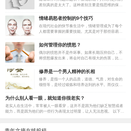
确的自觉意识。他的行动大多受本能驱使或者习惯
差别真的是太大了。这种差别主要是指思维的保存
使然。只是在偶然的、并且涉及大量同一行动的情
整理和输出的惯性和模式。简单点就是说：思考问
况下，往往也只有少数人对于行动的主观意义——
题的习惯和表述的系统性差别太大。1、混乱与条理
无论理性的还是非理性的——产生明确的意识。完
情绪易怒者控制的9个技巧
有的人，大脑永远是混沌的，事物在大脑里存放方
全自觉和明确的有意义行动的理想类型，只能是一
在现代社会的快节奏生活中，情绪管理成为了每个
式是堆放的，一件事物在他眼里都是无数个点组合
种边缘情况，在分析经验事实的时候，任何历史学
人都需要掌握的重要技能。尤其是对于那些容易情
起来的，没有主次，没有先后。和你的沟通或工作
和社会学的研…
绪易怒的人来说，学会控制情绪不仅能够提升个人
的汇报，永远是头上抓一把，脚上抓一把，无法让
的生活质量，还能改善人际关系，让自己在各种场
你获得全面和重要信息。你就坐在他对面，却无法
如何管理你的愤怒？
合中都能稳如泰山。以下是9个实用的情绪控制技
第一时间知道他到底要说什么。有的人，思维缜
偶尔的愤怒并不是件坏事。如果长期压抑自己，不
巧，帮助你成为情绪的主人。一、认识情绪根源情
密，纲举目张。由大到小，由粗到细，由主到次，
将愤怒爆发出来，将会对自己有很大的伤害，比如
绪易怒往往不是无缘无故的，它可能源于过去的经
由远到近，井井有…
打击你的自尊，甚至伤害你的身体，带来高血压和
历、压力积累或者性格特点。首先，我们要学会审
心脏病。但愤怒并不是独立存在，而是被其他情绪
视自己的情绪，当愤怒涌上心头时，不要急于爆
修养是一个男人精神的长相
所引发。所以既然愤怒不可避免，我们要做的不是
发，而是停下来问问自己：“我为什么会这么生气？
修养，是指一个人的品质，道德、气质，对生命的
压抑愤怒，而是找到引发愤怒的情绪，在愤怒之前
是因为对方的行为真的不可原谅，还是因为我自己
领悟等，是经过锻炼和培养达到的水平。而仅仅只
消除这些情绪，去掉愤怒带来的消极影响。专家将
最近压力太大？”…
是一个真我的人，一个自律的人，一个守静的人，
愤怒分成6种类型，并提供了破解之法。愤怒类型
一个敢于挑战自己的人，一个自省的人；是一个具
1：爆发型爆发型愤怒的症状：“如果你再把脏袜子乱
为什么别人看一眼，就知道你很老实？
有高远气度、严谨节操、淡欲的世界里，如何镇守
扔在地板上，我就搬出去住！”也许把你逼到爆发的
老实人在生活中，常常被人一眼看穿，这并不是因为他们缺乏智慧或者
本心，修身韫德，做一个有修养、有品性的人，如
边缘并不容易，但当这一刻真的来临时，便会地动
能力，而是因为他们的一些行为表现太过明显，让人无法忽视。 以下是
何才能安顿好自己的心灵，如何在冷静中自省，如
山摇，身边…
四个容易暴露老实人本性的行为，以后千万要注意。 一、暴露老实人本
何做到自律修身呢？胸怀宽广做人，就会宽宏大
性的行为。 1、唯唯诺诺的表情。 老实人的表情通常比较单一，缺乏自
度。雨果有一句名言：比陆地宽广的是海洋，比海
信和气场。 他们往往表现得唯唯诺诺，不敢与人对视，甚至在和别人说
洋宽广的是天空，比天空宽广的是人的胸怀男人和
青年文摘在线投稿