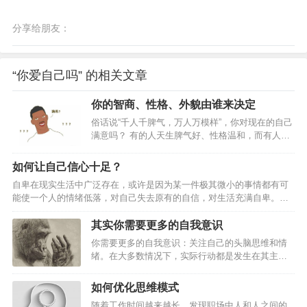
分享给朋友：
“你爱自己吗” 的相关文章
你的智商、性格、外貌由谁来决定
俗话说“千人千脾气，万人万模样”，你对现在的自己
满意吗？ 有的人天生脾气好、性格温和，而有人天
生脾气暴躁、性格忤逆； 有人天生丽质，有的人却
只能油头粉面，为什么呢？ 我们的外在形象和内在
如何让自己信心十足？
的素质往往由父母决定着，主要表现在以下三
自卑在现实生活中广泛存在，或许是因为某一件极其微小的事情都有可
点： 人的认知、情绪情感、记忆、智力、人格都属
能使一个人的情绪低落，对自己失去原有的自信，对生活充满自卑。自
于心理学的范畴 一、性格 性格受父亲的遗传影响
卑主要表现为对自己的能力、品质等自身素质评价过低；心理承受力脆
大。性格的形成固然有先天的成分，但主要是后天
弱；经不起较强的刺激；谨小慎微、多愁善感，常产生疑忌心理。行为
其实你需要更多的自我意识
的影响，相对而言，父亲的影响力会更大些。其
畏缩、瞻前顾后等。 自卑主要来源于心理上的自我消极暗示，它的
中，父爱的作用对女儿的影响更大。&n…
你需要更多的自我意识：关注自己的头脑思维和情
形成可以是偶然存在，也可以是一段时间存在，因为自卑而给自己乃至
绪。在大多数情况下，实际行动都是发生在其主观
社会带来极大的负面影响则应该自我反省，有意识地通过锻炼来增强自
意义处于模糊的半意识、或者实际上处于无意识的
己的自信心。自信的…
状态中，行动者更有可能是在模模糊糊的意义上“知
如何优化思维模式
道”它，但并不明白自己正在干什么或者对它有着明
随着工作时间越来越长，发现职场中人和人之间的