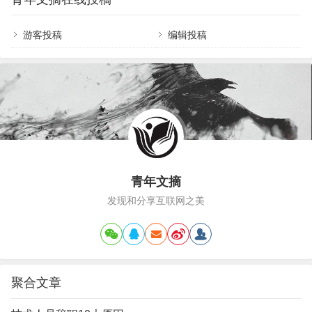
话时，会不由自主地低下头。 这种缺乏自信的表现，让别人一眼就能看
女人之间没有一杆称可以匀出平衡来，谁也无法保
出他们的…
证男人在夫妻生活中…
游客投稿
编辑投稿
青年文摘
发现和分享互联网之美
聚合文章