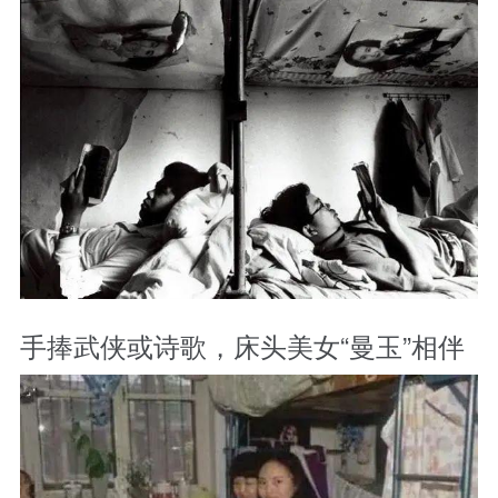
手捧武侠或诗歌，床头美女“曼玉”相伴