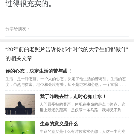
过得很充实的。
分享给朋友：
“20年前的老照片告诉你那个时代的大学生们都做什”
的相关文章
你的心态，决定生活的苦与甜！
生活，是一种态度。一个人的心态，决定了他生活的苦与甜。生活的态
度，虽然与贫富、地位和处境有关，却不是绝对和必然，一个富翁，或
许会整日愁容满面，而一个穷人，则可能会快乐悠然；一个健康的人，
或许会怨天尤人，而一个残疾人，也许能坦然乐观；一个一帆风顺的
我于昨晚去世，走时心如止水！
人，或许会愁眉不展，而一个身处逆境的人，或许能面带笑颜。我们虽
人间最妥帖的尊严，体现在生命的起点与终点。这
然不能掌握生命的长度，但可以改变生命的宽度；我们虽然不能改变自
世上最远的距离，是仅隔一条马路，我却见不到
己的命运，但可以改变面对命运的心态。人的命运随着心态的好坏而改
你。01父母年迈，但都健在；他们相依为命，互相
变。换个立场看人生，可以宽容大度的处世；换种心态看人生，可以将
照顾；他们和你在一座城市，相距不过一碗饭的距
生命的意义是什么
愁容改…
离；他们在马路这边的小区，你在马路那边的高
生命的意义是什么有时候常常会想，人这一生究竟
楼……如是，人到中年的你，就可以放心了？！你