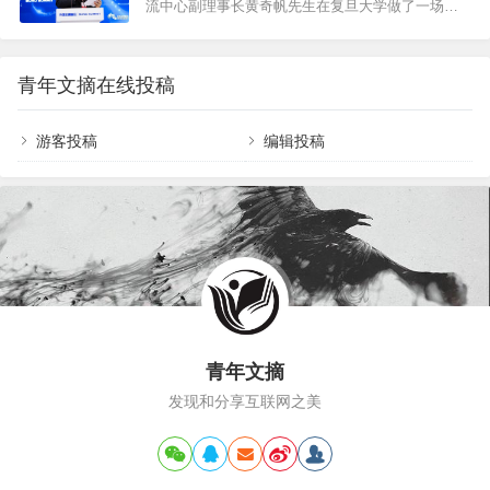
流中心副理事长黄奇帆先生在复旦大学做了一场主
好看的，因为“奶头乐理论”，我们看到的热门，话题、直播间、甚至是带
题为新时代，国际贸易新格局、新趋势”的讲演，深
货，都是大家投票选举产生的，每一次点赞，都意味着当天流量池的流
刻分析了当下国际贸易形势，以及中国的发展与未
量…
来。以下为演讲精编。大家只要记住我八句话，报
青年文摘在线投稿
告内容就都在里面了。世界贸易格局深刻变化三四
十年前，国际贸易中有70%是成品的贸易。你这个
国家把拖拉机卖给我，我这儿把机床卖给你。总
游客投稿
编辑投稿
之，由一个国家做出来的产品，卖到另外一个国家
去。到2010年的时候，40%是产成品，60%的贸易
量是中间品的贸易，是零部件、原材料各种中间品
的贸…
青年文摘
发现和分享互联网之美