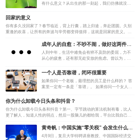
有什么意义？从出生的那一刻起，我们仿佛就没有
错了。8月18日，芜湖鹰都花苑小区内，一对老夫妻
停止过努力，一直在路上马不停蹄地前进，也不知
双双死亡多日后，才被闻到异味的邻居发现。生
道为了什么，只知道盲目地赶路。小时候为了学业
前，这对老夫妻养育两个儿子一个女儿，有着体面
回家的意义
殚精竭虑，成年后成家立业压力山大。一生都在忙
而有尊严的职业：老爷子是重点中学的老师，患有
你有多久没回家了？春节临近，背上行囊，踏上归途，奔赴团圆。久别
忙碌碌，为了家庭，为了亲人，拼命挣钱，为了碎
老年痴呆症；老太太是小学教师，身体不太好。平
重逢的欢喜，让所有的奔波与辛劳都变得值得，这就是回家的意义。…
银几两日夜奔波，然而到最后，大家还都会老去、
日里，老两口相互…
逝去、分离。在这整个的生命轨迹中，我们还会不
成年人的自愈：不吵不闹，做好这两件事
断面临病苦、衰老、爱别离、怨长久、求不得、放
就够了
不下，等种种无奈与辛酸。得到了还要失去，顿感
人到中年，生活中难免会有猝不及防的委屈，力不
没意思。既然所有的生命最终还要消失，那我们为
从心的疲惫，还有那无处安放的焦虑。曾以为，歇
什么还要去经历那…
斯底里的争吵能消解心底的委屈，喋喋不休的抱怨
能抚平内心的烦躁。可到最后才发现，向外的情绪
一个人是否靠谱，闭环很重要
宣泄不过是一场徒劳的自我内耗。真正的自愈，从
如果你问一个老板，最理想的员工是什么样的？ 答
不在向外索取情绪慰藉，而在向内探寻内心力量。
案里一定有一条是「靠谱」。 如果你问一个女人，
不吵不闹，稳住自己，做好这两件事，是成年人穿
最理想的对象是什么样的？ 答案里也一定有一条是
越生活迷雾的底气。01闭嘴古希腊哲学家苏格拉底
「靠谱」。 靠谱的人，和不靠谱的人，到底有什么
曾被问及，为何总是聆听多于言说。他的回答蕴含
你为什么卸载今日头条和抖音？
区别？怎样才能成为一个靠谱的人？ 今天这篇文
着智慧：“上天赐给人两只耳朵，却只有一张嘴，就
你为什么卸载今日头条和抖音？第一、字节跳动的算法机制有毒，比人
章，值得你认真阅读和思考。 1 约定时间内给到反
是要我们多听少说。”他更是告诫门生，说话前先想
更了解人，知道人性的弱点，然后一股脑儿的都给我，平台比我自己清
馈 闭环思维强调的是如果别人发起了一件事，你不
三件事：是…
楚我“自己”我每当看完小姐姐的跳舞，会有千万个小姐姐动次打次。第
管做得如何，都要最后闭环到这个发起…
二、今日头条居然比百度搜索和微信搜索更好用，不懂的问题不问度
黄奇帆：中国实施“零关税” 会发生什么变
娘，得问头条君，即便是垂直领域的内容，知乎都是水答案。情怀虽
化？
4月9日，复旦大学特聘讲座教授、中国国际经济交
好，可不要贪杯，内容不醉人人自醉。第三、抖音是所有短视频平台最