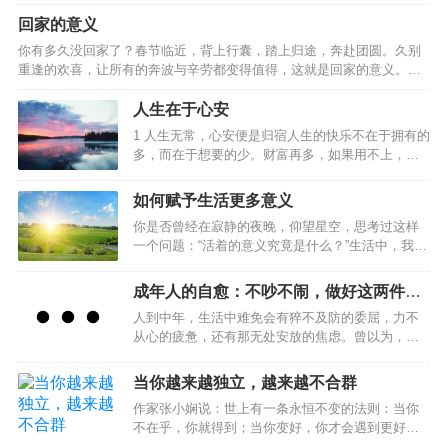
错了。8月18日，芜湖鹰都花苑小区内，一对老夫妻
回家的意义
双双死亡多日后，才被闻到异味的邻居发现。生
前，这对老夫妻养育两个儿子一个女儿，有着体面
你有多久没回家了？春节临近，背上行囊，踏上归途，奔赴团圆。久别
而有尊严的职业：老爷子是重点中学的老师，患有
重逢的欢喜，让所有的奔波与辛劳都变得值得，这就是回家的意义。…
老年痴呆症；老太太是小学教师，身体不太好。平
日里，老两口相互…
人生在于心安
1 人生无常，心安便是归宿人生的快乐不在于拥有的
多，而在于想要的少。财富再多，如果用不上，也
便成了累赘。不要急着追求财富的数量，要先弄清
自己需要什么，需要多少，然后再去追求。有目的
如何赋予生活更多意义
地寻找，总要比无目的地获取能给人们更大的幸福
你是否曾经在寂静的夜晚，仰望星空，思考过这样
感。2 生命的意义在于让别人快乐人生的真正意义不
一个问题：“活着的意义究竟是什么？”生活中，我们
在于长度，而在于质量。人生的质量不在于拥有多
总是在寻找一种目的，一种价值，一种意义，来赋
少，而在于帮助别人多少。想要做到这点，自然要
予我们的存在以合理性。生活并不只是关于生存，
从做个好人开始。约束自己、爱护亲友、帮助他
成年人的自愈：不吵不闹，做好这两件事
而是关于寻找和实现我们的潜能。每个人都像是一
人，让自己成为别人需要的人，让自己在别人的人
就够了
人到中年，生活中难免会有猝不及防的委屈，力不
块未雕琢的玉石，需要经过磨砺和雕琢，才能展现
生中占有一个位置，生命才算是真正的精彩。3 无限
从心的疲惫，还有那无处安放的焦虑。曾以为，歇
出内在的价值。因此，活着的意义在于自我实现，
的内心…
斯底里的争吵能消解心底的委屈，喋喋不休的抱怨
不断探索和成长。很多时候，我们感到迷茫和无
能抚平内心的烦躁。可到最后才发现，向外的情绪
助，是因为我们没有找到自己的使命和目标。通过
当你越来越独立，越来越不合群
宣泄不过是一场徒劳的自我内耗。真正的自愈，从
自我反思和心理辅导，我们可以更好地认识自己，
作家张小娴说：世上有一条永恒不变的法则：当你
不在向外索取情绪慰藉，而在向内探寻内心力量。
找到自己的热情和兴趣所在，从而赋予生活更多的
不在乎，你就得到；当你变好，你才会遇到更好，
不吵不闹，稳住自己，做好这两件事，是成年人穿
意义。当然，生…
只有当你变强大，你才不害怕孤单；当你不害怕孤