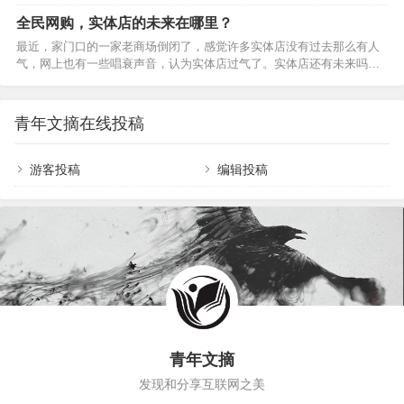
越生活迷雾的底气。01闭嘴古希腊哲学家苏格拉底
单，你才能够宁缺毋滥。生活里，人们有千万种性
曾被问及，为何总是聆听多于言说。他的回答蕴含
全民网购，实体店的未来在哪里？
格，圈子更有多样的颜色。而我们，却总是因为两
着智慧：“上天赐给人两只耳朵，却只有一张嘴，就
最近，家门口的一家老商场倒闭了，感觉许多实体店没有过去那么有人
者没有交集而恐惧焦虑。然后，不管适不适合自
是要我们多听少说。”他更是告诫门生，说话前先想
气，网上也有一些唱衰声音，认为实体店过气了。实体店还有未来吗？
己，都试图从中寻找理解和认同。可现实往往是：
三件事：是…
——人民网网友138****2电商冲击下，有人说“实体店不行了”。到底行不
越是靠近，越觉得空虚；越是依赖，越找不到方
行，咱先探探店——“合生汇又开了5家新店”“好吃好玩宝藏店铺合集”，
向。而当我们决定变得独立而勇敢，才是活出自我
跟着小红书的分享，来到位于北京朝阳区的合生汇商场，几家首店新
的真正开始。当你越来越独立，越来越不合群01少
青年文摘在线投稿
开，门口人潮涌动。春节假期，合生汇销售额同比增长近15%。河南许
了迎合,多了自由最近，《她的双重奏》节目，采访
昌胖东来，一家企业带火一座城，被网友称为“没有淡季的‘6A级景区’”。
到了演员邓萃雯。…
2024年胖东来商贸集团13家门店，销售…
游客投稿
编辑投稿
青年文摘
发现和分享互联网之美