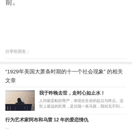
前。
分享给朋友：
“1929年美国大萧条时期的十一个社会现象” 的相关
文章
我于昨晚去世，走时心如止水！
人间最妥帖的尊严，体现在生命的起点与终点。这
世上最远的距离，是仅隔一条马路，我却见不到
你。01父母年迈，但都健在；他们相依为命，互相
照顾；他们和你在一座城市，相距不过一碗饭的距
行为艺术家阿布和乌雷 12 年的爱恋情仇
离；他们在马路这边的小区，你在马路那边的高
…
楼……如是，人到中年的你，就可以放心了？！你