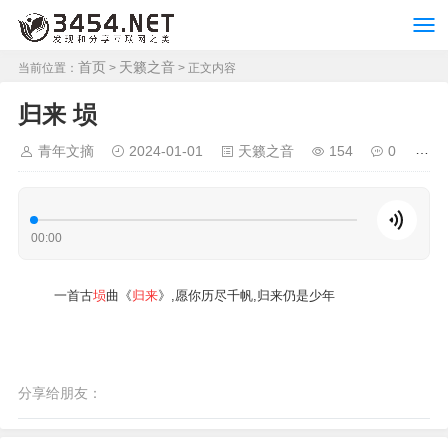
首页
天籁之音
当前位置：
>
> 正文内容
归来 埙
青年文摘
2024-01-01
天籁之音
154
0
00:00
一首古
埙
曲《
归来
》,愿你历尽千帆,归来仍是少年
分享给朋友：