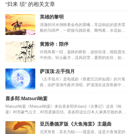
“归来 埙” 的相关文章
英雄的黎明
清澈的河水倒映着金色的晨曦，耳边响起的是奔雷
般的马蹄声，一群骏马跳跃着、嘶鸣着，水花如浪
潮一般在蹄下溅起。奔腾不息的马群中，有一个裹
在褐色披风中的矫健身影 当号角吹起，英雄不再沉
黄雅诗：陪伴
默！难忘战斗时,激昂的动荡气势!当准备逝去的那一
许我再看一回，凝静的桥影，波纹轻漾，细抚霞光
刻,眼里流露出的思乡心绪和温柔的儿女神态:也许军
中的你。轻云蔽月，流风回雪，霎那的欢欣，如昙
人的宿命就是战死沙场，永不后悔!正所谓风萧萧兮
花一般地涌现，是神明的安排，是命运的呼唤，是
易水寒，壮士一去不复返。整个音乐一开头并不是
你，将这一片片布满疮痍的破碎魂灵吸引而来，聚
圆号，而是古筝，犹如蜻蜓点水，然后才是一段红
萨顶顶:左手指月
拢向神秘的幽魅里。作一场幽魅的梦靥，我将永远
日初升的圆号气势恢宏。很恢宏但是并没有吞山河
《左手指月》是电视剧《香蜜沉沉烬如霜》的片尾
依洄在你的温纯里深深迷醉。你愿否？愿否风霜雨
的气势，而是一种将要爆发之前的压抑。脑补这样
曲，由萨顶顶作曲并演唱。萨顶顶在这首歌曲中尽
雪，徐步现在未来？你愿否？愿否来世今生，蹁跹
的一…
显实力唱作人风采，不光亲自作曲，更是在演唱中
天上人间？ 如果在这片蔚蓝的深海中，你不曾死
横跨三个八度，融合戏曲与花腔女高音唱法，头腔
去，我愿自断双脚，化为鱼。如果沉寂在无边的黑
喜多郎:Matsuri响宴
咽腔信手拈来，真嗓假嗓切换自如，对高音的极致
暗中，能够找寻到你，即使取走我的明眸那又何
Matsuri响宴《Matsuri响宴》来自喜多郎(Kitaro)《古事记》这首《响
控制力将剧情的张驰与人物复杂心理展现得淋漓尽
妨。答应我，做我的驱魔人，穿越蒙昧，净化我
宴》时而豪气云天，时而柔肠百结。喜多郎这位日本人淋漓尽致的表达
致！ 越听越飘渺，越听越空灵，越听越好听。左手
的…
了中国传统文化之中的一脉清奇、潇洒、隐逸、放达的神韵。这种神韵
握大地右手握着天掌纹裂出了十方的闪电把时光匆
在庄周的子非鱼，安知我不知鱼之乐”，嵇康的目送归鸿，手挥五弦。俯
亚历桑德罗版《大鱼海棠》主题曲
匆兑换成了年三千世 如所不见左手拈着花右手舞着
仰自得，游心太玄。”，陶渊明的采菊东篱下，悠然见南山”，李太白的明
剑眉间落下了一万年的雪一滴泪 啊啊啊那是我 啊啊
北冥有鱼，其名为鲲——逍遥游。这是大鱼海棠的