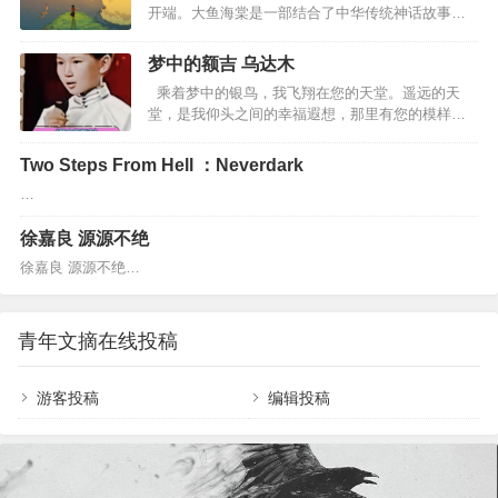
朝散发弄扁舟”，苏东坡的一蓑烟雨任平生”文字中都有相似的影子。听这
啊左手一弹指右手弹着弦舟楫摆渡在忘川的水间当
开端。大鱼海棠是一部结合了中华传统神话故事的
首曲子，觉着它摄人心魄，气势磅礴，教人振奋，越听越让人觉得荡气
烦恼能开…
影视作品，通过动画的方式为中华文化做一种传
回肠。恍惚间，仿佛孤独的剑客，衣袂…
承，拥有自身独有的魅力，通过描述三位主人公的
梦中的额吉 乌达木
故事，为观众展开一方磅礴绚丽的世界。所有活着
乘着梦中的银鸟，我飞翔在您的天堂。遥远的天
的人类，都是海里一条巨大的鱼；出生的时候他们
堂，是我仰头之间的幸福遐想，那里有您的模样，
从海的此岸出发。他们的生命就像横越大海，有时
有您的笑容在发光。每一次的抬头微笑，我能感觉
相遇，有时分开死的时候，他们便到了岸，各去各
您微笑的赞许，感觉您就在天堂注视我的目光。每
的世界。亚历桑德罗中国巡演西安站的最后，为了
Two Steps From Hell ：Neverdark
一次，想您，我都会用歌声传达，您说，喜欢我唱
回馈中国粉丝，演奏了这曲《大鱼》。居然比原版
…
歌的模样，喜欢我歌声中对爱的回肠，亲爱的额
还穿透灵魂，何其悲凉，震撼心灵。…
吉！当我想您，我就会在梦中寻觅您的身影，那遥
徐嘉良 源源不绝
远的天堂，只有在梦中才会向我靠近，让我走向您
的身旁。我想，依靠在您的怀抱，不要走开，让我
徐嘉良 源源不绝…
回味那过去幸福的时光。 幸福的笑容，暖暖的话
语，曾经在我们家回荡，让…
青年文摘在线投稿
游客投稿
编辑投稿