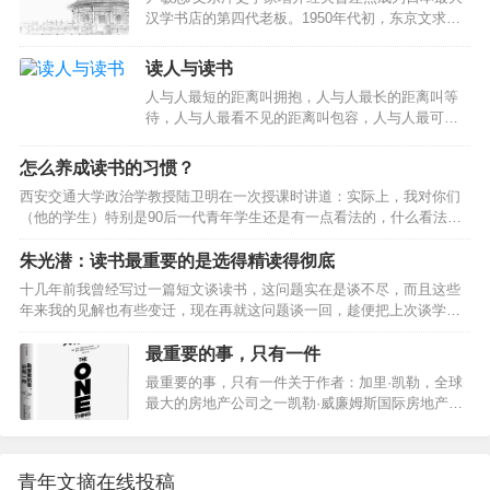
读坏书，没有人会责难你，好书读得多，也不会引起非议。坏书有如毒
费昂贵的价…
汉学书店的第四代老板。1950年代初，东京文求堂
药，足以伤害心神——因为一般人通常只读新出版的书，而无暇阅读前
书店老板田中庆太郎和长子田中乾郎相继因病去
贤的睿智作品，所以连作者也仅停滞在流行思想的小范围中，我们的时
世，仅存的三子田中壮吉年龄太小，不足以继承家
读人与读书
代…
业。最后唯一的希望落在田中庆太郎的女婿增井肩
人与人最短的距离叫拥抱，人与人最长的距离叫等
上，但他在深思熟虑后，最终决定远赴金泽大学任
待，人与人最看不见的距离叫包容，人与人最可怕
教。几年后，为郭沫若、鲁迅、周作人出版过著作
的距离叫漠视你的存在！人，都喜欢和不计较的人
的百年老店关门歇业，世上也少了一个旧书店老板
在一起相处，不计较的人刚开始时，看似失去，但
田中经夫。增井出生于1907年，毕业于东京大学东
怎么养成读书的习惯？
长久下来却是获得；爱占他人便宜的人，刚开始看
洋史学科，专治清史，著有《亚洲的历史与历史学
西安交通大学政治学教授陆卫明在一次授课时讲道：实际上，我对你们
似获得，但相处久后却是失去。世界是一个大舞
家》、《中国的历史与民众》等书。《大清帝国》
（他的学生）特别是90后一代青年学生还是有一点看法的，什么看法
台，每个人都是一本书。读人，比读其它文字写成
是他的遗…
呢？你们把大量的时间花在电脑手机上，如果是要查某些资料就到网
的书更难。有的人，在阳光明媚的日子里愿意把伞
上，百度网或者学术期刊找二手的论文，这是害死人的。如果没有读大
朱光潜：读书最重要的是选得精读得彻底
借给你，而下雨的时候，他却打着伞悄悄地先走
量的原始经典名著， 就缺乏功底与魅力，不要说是鉴赏能力，就连辨别
了。你读他时，千万别埋怨他，因为他自己不愿意
十几年前我曾经写过一篇短文谈读书，这问题实在是谈不尽，而且这些
能力都没有，这个实际上就会导致人云亦云，以讹传讹，不会思考，也
被雨淋着，且是人家的雨伞，也不愿意分担别人的
年来我的见解也有些变迁，现在再就这问题谈一回，趁便把上次谈学问
没有思想的局面，这恐怕是以后你们发展的最大瓶颈。”手机很好玩，但
困难，你能说什么呢？…
有未尽的话略加补充。学问不只是读书，而读书究竟是学问的一个重要
玩手机不会产生价值，而且在浪费价值手机是真的好玩，一玩就能玩一
途径。因为学问不仅是个人的事而是全人类的事，每科学问到了现在的
最重要的事，只有一件
天…
阶段，是全人类分工努力日积月累所得到的成就，而这成就还没有湮
最重要的事，只有一件关于作者：加里·凯勒，全球
没，就全靠有书籍记载流传下来。书籍是过去人类的精神遗产的宝库，
最大的房地产公司之一凯勒·威廉姆斯国际房地产公
也可以说是人类文化学术前进轨迹上的里程碑。我们就现阶段的文化学
司董事长，著有多部畅销书，在全球售出了超过130
术求前进，必定根据过去人类已得到成就做出发点。如果抹煞过去人类
万册。关于本书：本书曾持续位居亚马逊图书总榜
已得的…
第一，被评为“2015年最佳读物”。本书主题：一般来
青年文摘在线投稿
说，我们都以为，一个人要成功，要取得成就，就