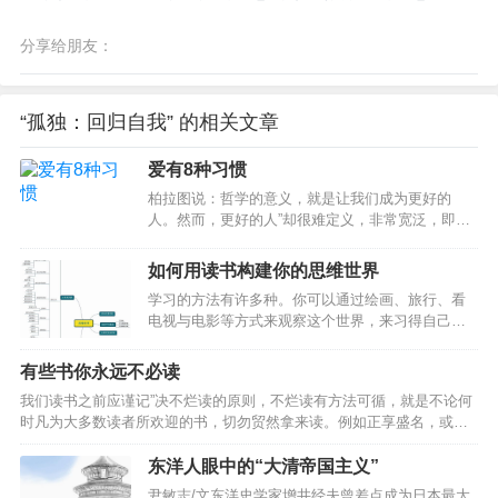
分享给朋友：
“孤独：回归自我” 的相关文章
爱有8种习惯
柏拉图说：哲学的意义，就是让我们成为更好的
人。然而，更好的人”却很难定义，非常宽泛，即使
是孔夫子与佛陀，对此的定义也都不甚相同。现实
中，我们可能需要一个更加便于操作的、跟我们生
如何用读书构建你的思维世界
活接近的定义。《爱有8种习惯》告诉我们，只要你
学习的方法有许多种。你可以通过绘画、旅行、看
愿意爱与被爱，养成这八种习惯，你就会是一个有
电视与电影等方式来观察这个世界，来习得自己想
爱的人，成为一个更好的人作者其人本书的作者艾
要了解的知识。你也可以通过培训来构建你的思维
德·培根，是美国圣公会加利福尼亚州帕萨迪纳市主
体系。你完全可以用自己喜欢的方式来获取自己知
教教区的教区长，任职15年，拥有4000多名教徒。
有些书你永远不必读
识的未知领域。 读书不是唯一的学习方法，但是
他的包容性吸引了不同派别的基督徒、犹太人、穆
我们读书之前应谨记”决不烂读的原则，不烂读有方法可循，就是不论何
读书确是我们日常生活中较为经济、非常有效的学
斯林和无神论者。诺贝尔和平奖获得者、南非大主
时凡为大多数读者所欢迎的书，切勿贸然拿来读。例如正享盛名，或者
习方式。对于培训来说，你不得不付出大量的金钱
教德斯…
在一年中发行了数版的书籍都是，不管它属于政治或宗教性还是小说或
与时间来参加各种各样的线上或是线下的学习，少
诗歌。你要知道，凡为愚者所写作的人是常会受大众欢迎的。不如把宝
东洋人眼中的“大清帝国主义”
则数百，多则数万，这对于一个对知识求知若渴的
贵的时间专读伟人的已有定评的名著，只有这些书才是开卷有益的。不
人来说，实在是承担不起。然而读书根本不需要花
尹敏志/文东洋史学家增井经夫曾差点成为日本最大