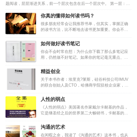
题阅读，层层渐进关系，前一个层次包含在后一个层次中。 第一层：基
被延伸吧，工具是没有办法代替我们思考的，这么
础阅读 解决这本书中这个句子在说什么？”的问题。 认字，具有小学毕
想大体上是没错，但是，大脑也分左右脑，现在人
业水平的读写能力，就可以完成这一阶段的阅读。 几乎可以阅读所有读
你真的懂得如何读书吗？
工智能就是逐步在代替我们的左脑。那我们剩下什
物，但不够走心”。 第二层：检视阅读 解决了这本书在谈论什么？”的问
么了，就只剩下那个善于想象，善于创造，善于图
很多朋友经常会让我推荐书单，但其实，掌握正确
题。 检视阅读要求阅读者在短时间内，系统化略读一本书。这不代表可
像化思维的右脑了，于是右脑的开发程度就变成了
的读书方法，比不断地去读书更加重要。你会不会
以随意翻阅，敷衍了事，迅速抓住书的重点是检视阅读的本质。…
未来一个人真…
有这样的感觉？读了很多书，却什么也记不住。或
者，一直想读书，却不知道什么书适合自己？如果
如何做好读书笔记
你也有这样的困惑，那么，或许这套读书方法，可
你会不会时常在想：为什么你下载了那么多笔记应
以帮到你。如何破解读过就忘”的现象？单单通过阅
用，仍然做不好笔记。如果你的笔记毫无重点、没
读进行学习，效率是极低的。原因是，我们阅读的
有结论，只是流水账式的记录发生的事或者知识
过程，是视觉识别文字-进入工作记忆（WM）-对文
点。如果你想找回某一个关键笔记，但是却一直翻
字进行理解-识别下一段”往返循环。这个循环的时间
精益创业
不到。如果你重新看回一个星期或者一个月之前的
是非常短的，大脑来不及将读到的内容内化，使其
关于本书作者：埃里克?莱斯，硅谷科技公司IMUV
笔记，但是毫无印象，甚至脑海里很难再现当时的
进入长期记忆（LTM）。所以，一口气读完一本
的联合创始人及CTO，哈佛商学院驻校企业家，其
内容。那么，你或许还没有掌握帮助你管理工作、
书，你…
“精益创业”的理念被《纽约时报》、《华尔街日
管理学习的笔记方法，那么什么样的笔记才是好笔
报》、《哈佛商业评论》、《赫芬顿邮报》等多家
记呢？好的笔记不仅能让你一秒扫描出重点，还能
人性的弱点
媒体广泛报道。他还为多家新创企业、大型公司及
让你迅速提取记忆，重现关键点。今天 A 君将从逻
《人性的弱点》美国著名作家戴尔卡耐基的作品，
风险投资公司提供商业及产品战略方面的咨询服
辑和形式上教大家如何做笔记。懒人目录这些有逻
它是继圣经之后的世界第二大畅销书，卡耐基的一
务。 关于本书：《精益创业》这本书的核心理念源
辑的笔记法善用…
生中最重要，最丰富的经验，都汇聚在这本书里，
于“精益生产”，它提倡企业进行“验证性学习”，先向
这是一本充满幽默、充满智慧的书，它在生活中一
市场推出极简的原型产品，然后在不断地试验和学
沟通的艺术
定会给你以启迪，使你勇敢地克服自己的弱点，发
习中，以最小的成本和有效的方式验证产品是否符
在闲暇之余，我读了《沟通的艺术》这本书，也从
挥自己的优点，大胆地开拓属于你自己的新生活，