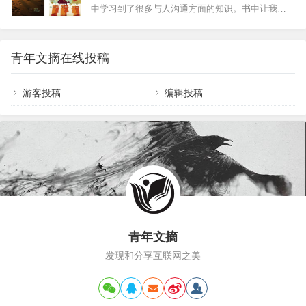
合用户需求，灵活调整方向。如果产品不符…
中学习到了很多与人沟通方面的知识。书中让我们
对你的帮助，就会像其他千千万万个成功人士一
了解到了再现代社会中，拥有和谐的人际关系的重
样。…
要性。学会如何和陌生人交流，和陌生人交流的好
处举不胜举，通过和陌生人结交为朋友，可以不断
青年文摘在线投稿
的扩大社交圈子。和陌生人交流的好处如此之多，
但是现实生活中，我们却还是多陌生人敬而远之。
在《沟通的艺术》中正是教我们怎样建立于陌生人
游客投稿
编辑投稿
的关系，如何正确的与陌生人沟通。 沟通的基本要
求就是主动。不管是与同学还是同事，都要主动与
对方沟通，及时反映己方观点，并学会做一个忠实
的听众，分场…
青年文摘
发现和分享互联网之美