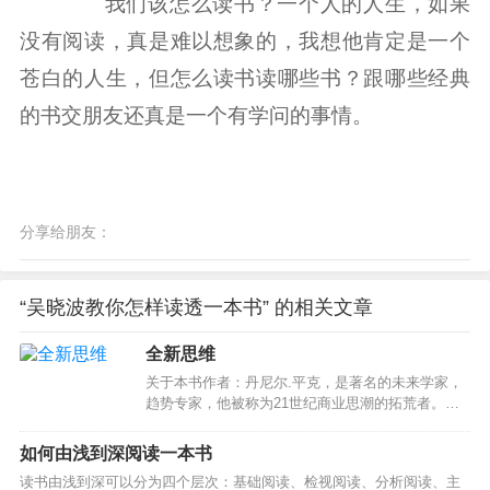
我们该怎么读书？一个人的人生，如果
没有阅读，真是难以想象的，我想他肯定是一个
苍白的人生，但怎么读书读哪些书？跟哪些经典
的书交朋友还真是一个有学问的事情。
分享给朋友：
“吴晓波教你怎样读透一本书” 的相关文章
全新思维
关于本书作者：丹尼尔.平克，是著名的未来学家，
趋势专家，他被称为21世纪商业思潮的拓荒者。作
者预言：我们已经从左脑时代专向了右脑时代。随
着工具越来越多样化，肢体的功能就被逐步的外包
如何由浅到深阅读一本书
出去了，比如汽车是我们腿的延伸，手机就是我们
读书由浅到深可以分为四个层次：基础阅读、检视阅读、分析阅读、主
感官的延伸，我们以前觉得，大脑的功能应该不会