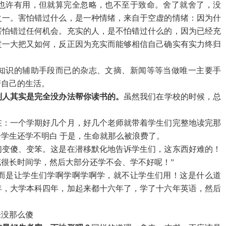
也许有用，但就算完全忽略，也不至于致命。舍了就舍了，没
之一。害怕错过什么，是一种情绪，来自于空虚的情绪：因为什
害怕错过任何机会。充实的人，是不怕错过什么的，因为已经充
过一大把又如何，反正因为充实而能够相信自己确实有实力终归
知识的辅助手段而已的杂志、文摘、新闻等等当做唯一主要手
变自己的生活。
别人其实是完全没办法帮你读书的。
虽然我们在学校的时候，总
在：一个学期好几个月，好几个老师就带着学生们完整地读完那
学生还学不明白 于是，生命就那么被浪费了。
们变傻、变笨。这是在潜移默化地告诉学生们，这东西好难的！
很长时间学，然后大部分还学不会、学不好呢！”
而是让学生们学啊学啊学啊学，就不让学生们用！这是什么道
年，大学本科四年，加起来都十六年了，学了十六年英语，然后
来没那么傻