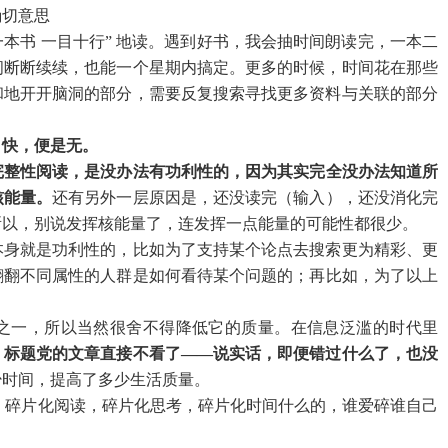
确切意思
本书 一目十行” 地读。遇到好书，我会抽时间朗读完，一本二
间断断续续，也能一个星期内搞定。更多的时候，时间花在那些
和地开开脑洞的部分，需要反复搜索寻找更多资料与关联的部分
；快，便是无。
完整性阅读，是没办法有功利性的，因为其实完全没办法知道所
核能量。
还有另外一层原因是，还没读完（输入），还没消化完
所以，别说发挥核能量了，连发挥一点能量的可能性都很少。
本身就是功利性的，比如为了支持某个论点去搜索更为精彩、更
翻翻不同属性的人群是如何看待某个问题的；再比如，为了以上
之一，所以当然很舍不得降低它的质量。在信息泛滥的时代里
：
标题党的文章直接不看了——说实话，即便错过什么了，也没
少时间，提高了多少生活质量。
比如，碎片化阅读，碎片化思考，碎片化时间什么的，谁爱碎谁自己