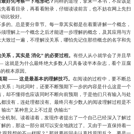
前最好先考察一下地形吧？
同样的道理，拿来一本书，不应该是
该先看看目录，再看看附录，仔细读读前言，也不妨在网上先扫
行动比较好。
不多的。总是要分章节。每一章其实都是在着重讲解一个概念，
必须理解上一个概念之后才能进一步理解的概念，及其应用与方
念大致过一遍，不理解没关系，哪怕先记住那些概念的名字和先
关系，其实是 消化” 的必要过程。
有些人从小就学会了并且早
— 这就是为什么最终绝大多数人只具备读半本杂志，看个豆腐
书的根本原因。
期 —— 这是最基本的理解技巧。
在阅读的过程中，要不断总
的关系；与此同时，还要不断预期下一步的内容是什么这是一个
结，却不懂得也应该同时不断向前预期，于是他们只有输入与处
么都没有，连处理都没有。最终只有少数人的阅读理解过程是不
输出” 某种意义上不过是 伪输出”
个安全机制。读着读着，发现作者提出了一个自己已经深入了解过
了解的，那这一部分就可以安全地跳过了。又由于一直保持着一
？跟我想的不一样呢？” 那就要折回去认真找原因反之，要是一