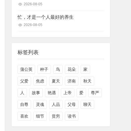
2026-08-05
忙，才是一个人最好的养生
2026-08-05
标签列表
蒲公英
种子
鸟
花朵
家
父爱
焦虑
夏天
济南
秋天
人
故事
艳遇
上帝
爱
尊严
自尊
灵魂
人品
父母
聊天
喜欢
细节
贫穷
读书