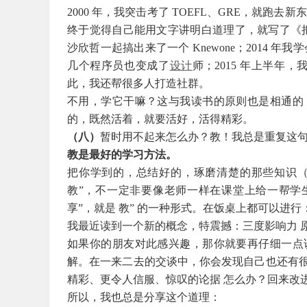
2000 年，我突击考了 TOEFL、GRE，就跑
终于觉得自己能用文字讲明白道理了，就写了《把时间当作
沙欣哲一起搞出来了一个 Knewone；2014 年我学
几个程序员也变成了
设计
师；2015 年上半年
此，我还帮很多人打造社群。
不用，学它干嘛？这与我读书的原则也是相通的
的，既然活着，就要活好，活得精彩。
（八）
暂时用不起来怎么办？教！我总是重复这
教是最好的学习方法。
把你学到的，总结好的，琢磨清楚的那些知识
教”，不一定非要像老师一样在课堂上给一帮学
享”，就是 教” 的一种形式。在饭桌上都可以进行
我最近读到一个新的概念，特震撼：三度影响力 
如果你的朋友对此感兴趣，那你就要再仔细一点
解。在一来二去的交谈中，你会发现自己也还有
精彩、更令人信服、惊叹的论据 怎么办？回来改
所以，我也总是分享这个道理：