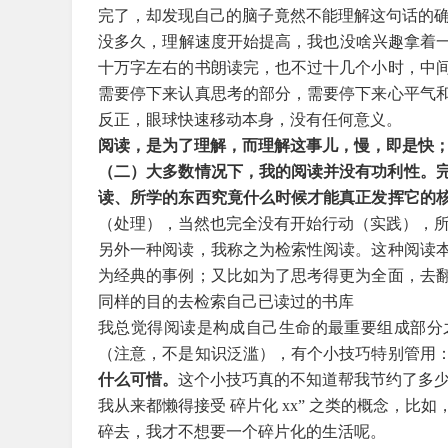
完了，却发现自己的脑子竟然不能理解这句话的
没多久，理解速度开始提高，我也没啥兴趣拿着一
十万字左右的书朗读完，也不过十几个小时，中
需要停下来认真思考的部分，需要停下来心平气
反正，眼球快速移动本身，没有任何意义。
阅读，是为了理解，而理解这事儿，慢，即是快
（二）
大多数情况下，我的阅读并没有功利性。
读、所学的东西究竟什么时候才能真正发挥它的
（处理），当然也完全没有开始行动（实践），
另外一种阅读，我称之为检索性阅读。这种阅读
为经典的事例；又比如为了思考得更为全面，去
同样的目的去检索自己已读过的书库
我总觉得阅读是构成自己生命的最重要组成部分
（注意，不是知识泛滥），有个小技巧特别管用
什么可惜。
这个小技巧真的不知道帮我节约了多
我从来都懒得接受 碎片化 xx” 之类的概念，
碎去，我才不想要一个碎片化的生活呢。