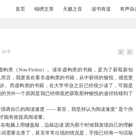
首页
锦绣文章
天籁之音
读书有道
有声杂
0
虚构类（Non-Fiction）。读非虚构类的书籍，是为了获取新知
人而言，我更喜欢看非虚构类的书籍，从中获得的愉悦，感觉更
进步。而虚构类的书籍，在大学毕业之后已经很少读了，可能是
能的另外一个原因是我已经彻底把获取那种愉悦的途径转移到了
强调自己的阅读速度 —— 甚至，我坚持认为阅读速度” 是个伪
，才能有效提高阅读量。
在电脑上用键盘敲，边敲边读 因为那个时候我发现自己的理解
生词需要去查了，甚至常常出现的情况是，手指已经将一句话敲