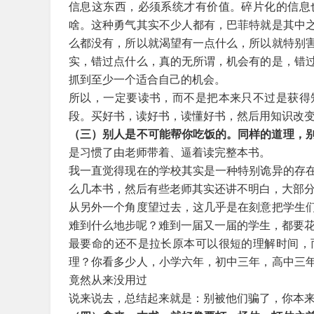
信息这东西，必须系统才有价值。碎片化的信息
啥。这种勇气其实不少人都有，巴菲特就是其中
么都没有，所以就渴望有一点什么，所以就特别
实，错过点什么，真的无所谓，机会有的是，错
抓到至少一个适合自己的机会。
所以，一定要读书，而不是把本来只不过是获得
段。买好书，读好书，读懂好书，然后用知识改
（三）
别人是不可能帮你吃饭的。同样的道理，
是习惯了由老师带着、逼着读完整本书。
我一直觉得现在的学校其实是一种特别诡异的存
么几本书，然后有些老师其实还讲不明白，大部分
从另外一个角度望过去，这几乎是在刻意把学生
难到什么地步呢？难到一届又一届的学生，都要花
最要命的还不是拉长原本可以很短的理解时间，
理？你看多少人，小学六年，初中三年，高中三
竟然从来没用过
说来说去，总结起来就是：别被他们骗了，你本