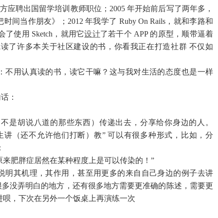
去新东方应聘出国留学培训教师职位；2005 年开始前后写了两年多，
朋友》；2012 年我学了 Ruby On Rails，就和李路和
会了使用 Sketch，就用它
设计
了若干个 APP 的原型，顺带逼着
，我读了许多本关于社区建设的书
，你看我正在打造社群 不仅如
：不用认真读的书，读它干嘛？这与我对生活的态度也是一样
句话：
（不是胡说八道的那些东西）传递出去，分享给你身边的人。
生讲（还不允许他们打断）教” 可以有很多种形式，比如，分
：
原来肥胖症居然在某种程度上是可以传染的！”
说明其机理，其作用，甚至用更多的来自自己身边的例子去讲
很多没弄明白的地方，还有很多地方需要更准确的陈述，需要更
进呗，下次在另外一个饭桌上再演练一次