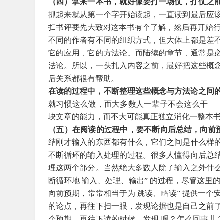
（四）
拿来一本书，就好像要打一场仗，打仗之
抓起来就从第一个字开始读起，一直读到最后应
扫书评要先大致对这本书有个了解，然后再开始
不同的作者有不同的组织方式，但大体上都是差
它的应用，它的方法论。而陆续的章节，通常是
法论。所以，一头扎入内容之前，最好把这些概
后关系都很有帮助。
在读的过程中，不断整理这些概念与方法论之间的
就习惯这么做，而大多数人一辈子不会这么干 —
块文章的能力，而不大可能真正独立消化一整本
（五）
在阅读的过程中，要不断向后总结，向前预
结刚才输入的东西都有什么，它们之间是什么样
不断循环的输入处理的过程。很多人懂得向后总
理这两个部分。当然绝大多数人除了输入之外什
断循环地 输入、处理、输出” 的过程，尽管这里的 
向前预期，常常相当于为 跳读、略读” 提供一
的论点，再往下扫一眼，发现论据也是自己之前
个预期，再往下读的时候，发现 嗯？怎么回事儿