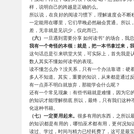
样，说明自己的跨越是正确的么。
所以说，在良好的阅读习惯下，理解速度会不断积
一定能用在哪里，它们早晚必然融会贯通。所以
差，无非就是见识少，仅此而已。
（六）
一旦遇到需要分享 如何读书” 的场合，我
我有一个奇怪的本领：就是，把一本书拿过来，
这句话总是引来哄堂大笑，可实际上，首先我是
数人其实不懂如何读书的表现。
读不懂怎么办？没关系，只有一个办法靠谱：硬
多人不知道。其实，重要的知识，从来都是通过
有一点弄不明白就放弃，那能学会什么呢？
还有一个常见现象：有些书籍就是难懂，因为它
的知识才能理解彻底 所以，最终，只有我们这种
化这种书籍。
（七）
一定要用起来。
很多有用的东西，之所以
的知识都是有用的，哪怕巫术都有用，更何况知识
读过、学过，时间与精力已经耗费了，这可是最