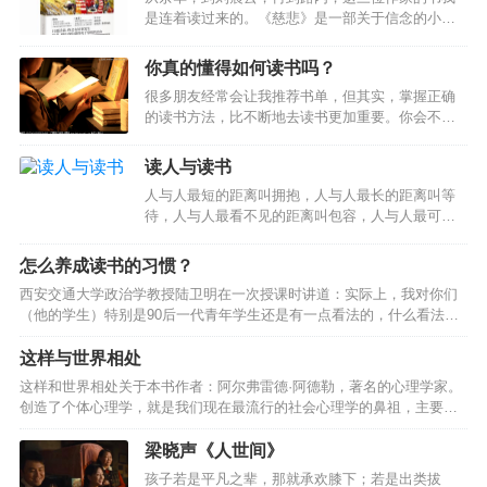
息的那几页，阅读书本的目的即已算达到了。例
是连着读过来的。《慈悲》是一部关于信念的小
如，有一个问题你无法理解，当你拿到能获得解答
说，小说的开头部分就很吸引读者，让人忍不住一
的参考书时，根本就不必从最初的一页开始阅读，
口气读完它。01愿给一切众生安乐叫做慈，愿拔一
你一定会翻到解答的那一页，且只阅读这一页。一
你真的懂得如何读书吗？
切众生痛苦叫做悲。慈悲这个东西其实没有理性，
旦获得了必要的信息，再阅读这以外的部分，将构
很多朋友经常会让我推荐书单，但其实，掌握正确
它和我们追求的正义是不一样的，但它仍然在道德
成时间的浪费。如果自己都无法明确的了解自己读
的读书方法，比不断地去读书更加重要。你会不会
上具有一定的作用。对于这段历史，路内认为，普
书的目的是什么…
有这样的感觉？读了很多书，却什么也记不住。或
通人选择了遗忘，知识分子选择了原谅，但事实
者，一直想读书，却不知道什么书适合自己？如果
上，没有人真的忘记。在小说的开头，水生就成了
读人与读书
你也有这样的困惑，那么，或许这套读书方法，可
孤儿。他们全家去城里投靠叔叔时，爸爸建议分开
人与人最短的距离叫拥抱，人与人最长的距离叫等
以帮到你。如何破解读过就忘”的现象？单单通过阅
走：爸爸和弟弟走一边，水生和妈妈走另一边。水
待，人与人最看不见的距离叫包容，人与人最可怕
读进行学习，效率是极低的。原因是，我们阅读的
生和妈妈到达城里叔…
的距离叫漠视你的存在！人，都喜欢和不计较的人
过程，是视觉识别文字-进入工作记忆（WM）-对文
在一起相处，不计较的人刚开始时，看似失去，但
字进行理解-识别下一段”往返循环。这个循环的时间
怎么养成读书的习惯？
长久下来却是获得；爱占他人便宜的人，刚开始看
是非常短的，大脑来不及将读到的内容内化，使其
西安交通大学政治学教授陆卫明在一次授课时讲道：实际上，我对你们
似获得，但相处久后却是失去。世界是一个大舞
进入长期记忆（LTM）。所以，一口气读完一本
（他的学生）特别是90后一代青年学生还是有一点看法的，什么看法
台，每个人都是一本书。读人，比读其它文字写成
书，你…
呢？你们把大量的时间花在电脑手机上，如果是要查某些资料就到网
的书更难。有的人，在阳光明媚的日子里愿意把伞
上，百度网或者学术期刊找二手的论文，这是害死人的。如果没有读大
这样与世界相处
借给你，而下雨的时候，他却打着伞悄悄地先走
量的原始经典名著， 就缺乏功底与魅力，不要说是鉴赏能力，就连辨别
了。你读他时，千万别埋怨他，因为他自己不愿意
这样和世界相处关于本书作者：阿尔弗雷德·阿德勒，著名的心理学家。
能力都没有，这个实际上就会导致人云亦云，以讹传讹，不会思考，也
被雨淋着，且是人家的雨伞，也不愿意分担别人的
创造了个体心理学，就是我们现在最流行的社会心理学的鼻祖，主要研
没有思想的局面，这恐怕是以后你们发展的最大瓶颈。”手机很好玩，但
困难，你能说什么呢？…
究人在社会环境影响下的心理活动。关于本书：收集了阿德勒一生的重
玩手机不会产生价值，而且在浪费价值手机是真的好玩，一玩就能玩一
要的思想，包括怎么样对待自卑，家庭对一个孩子有什么样的影响，怎
梁晓声《人世间》
天…
么培养社会兴趣，怎么样融入社会。第一部分：我们和世界的关系阿德
孩子若是平凡之辈，那就承欢膝下；若是出类拔