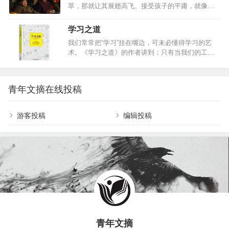
勒认为我们每个人在生活中的一举一动，都是对别人的表演，这个表演
萃，那就让其展翅高飞。接受孩子的平庸，就像孩
中包括了自己的生存模式。早期的生活风格，在3-5岁的时候就已经基本
子从来没有要求父母一定要多么优秀一样。穷不怪
形成了。作者为我们总结了四种常见的生活风格第一种.支配统治型…
父，孝不比兄，苦不责妻，气不凶子。《人世间》
学习之道
讲的什么故事？上世纪六十年代末，北方某省会城
我们常常把“学习”挂在嘴边，可未必懂得学习的艺
市“光字片”区居住着周姓一家，父亲周志刚在西南参
术。《学习之道》的作者讲到：只有当我们的工作
加“大三线”建设，长子周秉义响应国家号召成为第一
超越熟练阶段而成为自身的一种表达的时候，学习
批下乡知青，长女周蓉追随诗人丈夫远赴贵州乡
才成为一门真正的艺术。…
村，周家只留下周秉昆与周母相依为命。在五十年
的岁月里周家人的命运与时代变迁交织在一起，周
青年文摘在线投稿
秉义大学毕业后从政，在大刀阔斧的改革中经历仕
途沉浮；周蓉…
游客投稿
编辑投稿
青年文摘