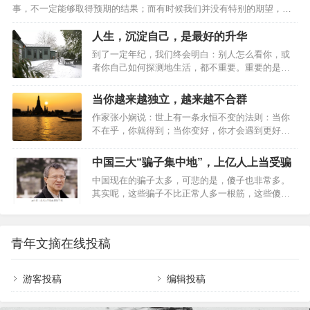
事，不一定能够取得预期的结果；而有时候我们并没有特别的期望，却
事。 于是兴奋冲昏了头脑，以致她完全没有感觉到
无意中获得意想不到的收获。人生充满了不确定性，而怎样才算真正的
男友微妙的态度变化。男友对婚礼完全不上心，她
通透？走过半生，比起年轻时的激情与冲劲，我们更需要的是一份随遇
人生，沉淀自己，是最好的升华
也一点都不在意，自己挑起了全部的担子，制作请
而安的从容。接受事与愿违，是中年人该有的通透。01事与愿违，本是
柬，联系婚庆，挑选礼服，从头到尾都好像她一个
到了一定年纪，我们终会明白：别人怎么看你，或
人生常态林清玄说：“人生不如意之事十有八九，常想一二，不思八九，
人的独角戏。 事实上，最后的婚礼，…
者你自己如何探测地生活，都不重要。重要的是你
事事如意。”在人生的旅途中，不如意之事远比如意之事要多得多。我们
必须要用一种真实方式，度过在手指缝之间如雨水
要坦然接受：事与愿违，本是人生常态。一位老人年轻时梦想成为一
一样无法停止下落的时间，你要知道自己将会如何
当你越来越独立，越来越不合群
名…
生活。人到中年宜自敛。人生，要学会沉淀。人
作家张小娴说：世上有一条永恒不变的法则：当你
生，沉淀自己，是最好的升华。沉淀朋友时间磨平
不在乎，你就得到；当你变好，你才会遇到更好，
人的棱角，也沉淀出真正的朋友。一个挚友胜过万
只有当你变强大，你才不害怕孤单；当你不害怕孤
贯家财。没有任何道路能通往真诚，因为真诚本身
单，你才能够宁缺毋滥。生活里，人们有千万种性
就是道路。朋友就像人民币，有真有假。假朋友在
中国三大“骗子集中地”，上亿人上当受骗
格，圈子更有多样的颜色。而我们，却总是因为两
你没事的时候，会经常来找你；真朋友在你有事的
中国现在的骗子太多，可悲的是，傻子也非常多。
者没有交集而恐惧焦虑。然后，不管适不适合自
时候，绝不会远离你。真正的朋友，不在于花言巧
其实呢，这些骗子不比正常人多一根筋，这些傻子
己，都试图从中寻找理解和认同。可现实往往是：
语，而是关键时刻拉…
呢，也不比正常人少一根筋。没准，某一天，你我
越是靠近，越觉得空虚；越是依赖，越找不到方
也可能沦落为傻子。这不是戏弄您，只要你去以下
向。而当我们决定变得独立而勇敢，才是活出自我
三种地方，那八成您就会变成个傻子，且还不知
的真正开始。当你越来越独立，越来越不合群01少
青年文摘在线投稿
道。——张千帆 01第一集中地：股市股市，本来是
了迎合,多了自由最近，《她的双重奏》节目，采访
个好东西，在中国，居然成了个骗子集中地。企业
到了演员邓萃雯。…
造假包装上市，大庄包装轿子上街，小股民最后抢
游客投稿
编辑投稿
着抬轿子，最后，才发现轿子里的金银财宝全不见
了，是个空轿子，烂轿子！十多年来，中国股市本