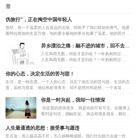
章
伪旅行”，正在掏空中国年轻人
曾经，有一个温柔的人在遥远的北地，却给予了我们鼓励和勇气。他爱
着阿拉斯加的生灵万物，他的爱令极地的寒冷包裹了温柔。他的照片
里，熊在冰原上依偎着彼此，松鼠悄然扯下蓝莓，远处传来驼鹿的蹄
声，引着生命的光辉渐渐融进了河流。他的文字讲述了寻光之旅的故
异乡漂泊之痛：融不进的城市，回不去的
事，这些故事编织在一起好像唱成了一首歌。他的名字叫星野道夫。不
故乡！
人生风雨无数，何处才是归处？一年匆匆而过……
同的人，即使站在同一个地方，透过各自的人生，看到的风景也有所不
人生风雨无数，何处才是归处？一年匆匆而过……
同。人们总是在长大以后回想起孩童时期。想的不外乎是热衷的各种游
谨以此文，献给在外打拼的朋友：人生风雨无数，
戏，已不复存在的原野，青梅竹马的好友...不过最令人难以忘怀的，应
有家才是归处。如果累了，就回家吧！…
你的心态，决定生活的苦与甜！
该是当…
生活，是一种态度。一个人的心态，决定了他生活的苦与甜。生活的态
度，虽然与贫富、地位和处境有关，却不是绝对和必然，一个富翁，或
许会整日愁容满面，而一个穷人，则可能会快乐悠然；一个健康的人，
或许会怨天尤人，而一个残疾人，也许能坦然乐观；一个一帆风顺的
你是一时兴起，我却一往情深
人，或许会愁眉不展，而一个身处逆境的人，或许能面带笑颜。我们虽
你是我的患得患失，我是你的可有可无。在微博上
然不能掌握生命的长度，但可以改变生命的宽度；我们虽然不能改变自
看到这句话，感触良深。 身边有很多朋友，都在感
己的命运，但可以改变面对命运的心态。人的命运随着心态的好坏而改
情里输得一败涂地，捧着一颗真心去爱人，得到的
变。换个立场看人生，可以宽容大度的处世；换种心态看人生，可以将
却是无尽的冷漠和伤害。 有一个朋友，和男友相处
人生最通透的思想：接受事与愿违
愁容改…
了一段时间以后决定结婚，朋友认定了那个男人，
常言道：有心栽花花不开，无心插柳柳成荫。我们付出精力去做一件
觉得可以和爱的人白头偕老，真的是一件太美好的