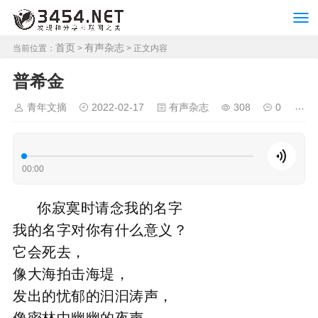
首页
有声杂志
当前位置：
>
> 正文内容
普希金
青年文摘
2022-02-17
有声杂志
308
0
00:00
你寂寞时请念我的名字
我的名字对你有什么意义？
它会死去，
像大海拍击海堤，
发出的忧郁的汩汩涛声，