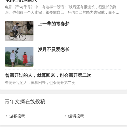
几条？明白赚钱的重要性，但不把攒钱当作唯一目
年，老公投资失败，欠下了很多债务，手机都不敢开机。老公萎靡不
的 亦舒说：记得积蓄，那样有朝一日失去任…
电影《千与千寻》中，有这样一段话：“以后还有很漫长，很漫长的路
振，天天窝在家里。柳柳还是像往常一样，打扮得很精致，看起来神清
途。你都得一个人走完，都要靠自己，凭借自己的能力去完成，而不是
气爽，她对老公说：“天塌下来了，有我陪你，我那些包包，没用过的护
依靠谁。” 诚然如此，人生路漫漫，任何人都不能陪你走完全程。 成长
肤品，都可以卖了。家里的车，也可以卖了。你要像往常一样，穿好
这条路，注定是孤独的。 有些难言的悲痛，只能一个人去化解； 有些痛
上一辈的青春梦
西…
哭的夜晚，只能一个人慢慢熬。 人生的解药，不在旁人，而全在自己。
…
成年的世界，各有各的苦 在网上看到这样一句话：“每个人都很不容易，
因此每个人，都必须计较仔细。因为一不小心，生活会在你的…
岁月不及爱恋长
…
曾离开过的人，就算回来，也会离开第二次
曾离开过的人，就算回来，也会离开第二次…
青年文摘在线投稿
游客投稿
编辑投稿