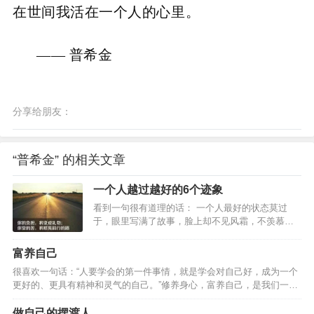
在世间我活在一个人的心里。
—— 普希金
分享给朋友：
“普希金” 的相关文章
一个人越过越好的6个迹象
看到一句很有道理的话： 一个人最好的状态莫过
于，眼里写满了故事，脸上却不见风霜，不羡慕
谁，不嘲笑谁，也不依赖谁。 只是悄悄地努力，吞
下委屈，喂大格局，活成自己喜欢的样子。 深以为
富养自己
然。 生活不需要太多事参与，故事不需要讲给太多
很喜欢一句话：“人要学会的第一件事情，就是学会对自己好，成为一个
人听，一个人安安静静努力，慢慢靠近自己想要的
更好的、更具有精神和灵气的自己。”修养身心，富养自己，是我们一生
生活，就足矣。 生活越来越舒服，人生越过越成
的修行。干净整洁，养自己的容颜分享听友柳柳的故事。柳柳结婚8年
熟，自己越活越坦然的六个迹象，来看看，你中了
了，育有一儿一女，老公经营了一家公司，柳柳有自己的工作。直到去
做自己的摆渡人