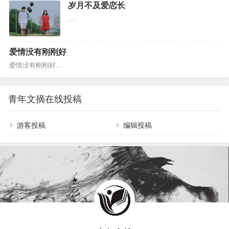
耗。 心理学上对“内耗”的解释是： 过度的思虑。 焦
岁月不及爱恋长
虑、犹豫、纠结、自责......这…
…
爱情没有刚刚好
爱情没有刚刚好…
青年文摘在线投稿
游客投稿
编辑投稿