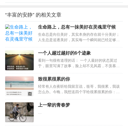
“丰富的安静” 的相关文章
生命路上，总有一抹美好在灵魂里守候
生命总是向往美好，其实本身的存在就十分美好；
人生总是追逐美好，其实每一个瞬间就已经足够美
好。人生的旅途，像是一串深浅不一、曲折不平的
脚步，丈量着岁月的山川河流，追逐着时光的阴晴
一个人越过越好的6个迹象
圆缺，修行着生命的悲欢离合。一步一程，每一处
看到一句很有道理的话： 一个人最好的状态莫过
都风撩清梦，雨洗倩影，每一点都蕴含着不经意的
于，眼里写满了故事，脸上却不见风霜，不羡慕
美好，真诚而踏实。生活的历程，是一摞浓淡相
谁，不嘲笑谁，也不依赖谁。 只是悄悄地努力，吞
间、粗细叠加的日子，择捡着世间的凡尘烟火，调
下委屈，喂大格局，活成自己喜欢的样子。 深以为
合着心性的浓淡稀稠，烹煮着情愫的酸甜苦辣，丰
致很累很累的你
然。 生活不需要太多事参与，故事不需要讲给太多
盈着魂灵的情趣兴致。日复一日，每一刻都水吟曲
经常有人在夜听给我留言说，筱哥，我很累，我该
人听，一个人安安静静努力，慢慢靠近自己想要的
乐，火挠歌舞，每一丝琐碎、俗套、素净、酿造，
怎么办。今晚，我想送四个字给很累很累的你：拒
生活，就足矣。 生活越来越舒服，人生越过越成
都隐藏着不起眼的韵…
绝内耗。 让你心累的，是内耗你有没有过这样的体
熟，自己越活越坦然的六个迹象，来看看，你中了
验：考试还没开始，就总担心自己考不过；工作稍
几条？明白赚钱的重要性，但不把攒钱当作唯一目
上一辈的青春梦
有失误，就彻夜辗转难眠，担心领导不认可自己；
的 亦舒说：记得积蓄，那样有朝一日失去任…
…
恋人没及时回复信息，就开始胡思乱想；遇到事情
需要选择时，就左右为难，纠结很长时间。 当你陷
入了这样的情绪之中，说明你正在经历精神内