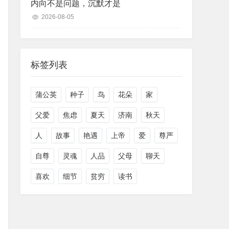
内向不是问题，沉默才是
2026-08-05
标签列表
蒲公英
种子
鸟
花朵
家
父爱
焦虑
夏天
济南
秋天
人
故事
艳遇
上帝
爱
尊严
自尊
灵魂
人品
父母
聊天
喜欢
细节
贫穷
读书