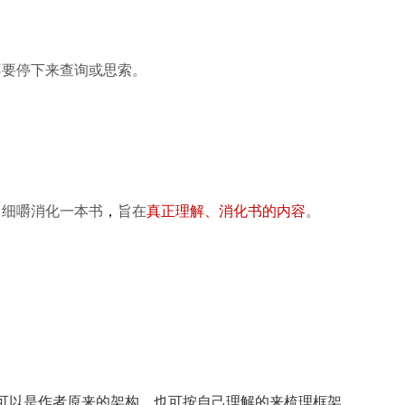
不要停下来查询或思索。
，
细嚼消化一本书
，
旨在
真正理解、消化书的内容
。
：
可以是
作者原来的架构，也可按自己理解的来梳理框架。