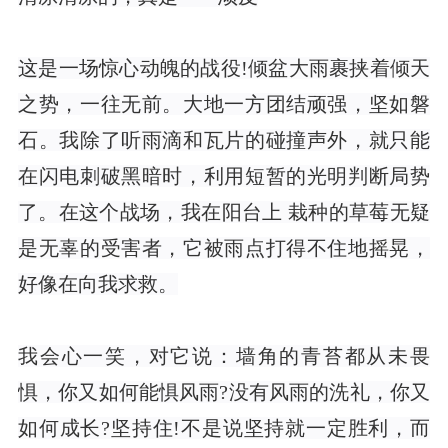
这是一场惊心动魄的战役!倾盆大雨裹挟着倾天
之势，一往无前。大地一方团结顽强，坚如磐
石。我除了听雨滴和瓦片的碰撞声外，就只能
在闪电刺破黑暗时，利用短暂的光明判断局势
了。在这个战场，我在阳台上 栽种的草莓无疑
是无辜的受害者，它被雨点打得不住地摇晃，
好像在向我求救。
我会心一笑，对它说：墙角的青苔都从未畏
惧，你又如何能惧风雨?没有风雨的洗礼，你又
如何成长?坚持住!不是说坚持就一定胜利，而