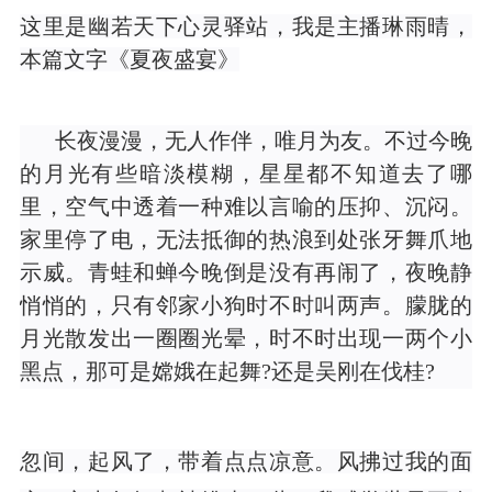
这里是幽若天下心灵驿站，我是主播琳雨晴，
本篇文字《夏夜盛宴》
长夜漫漫，无人作伴，唯月为友。不过今晚
的月光有些暗淡模糊，星星都不知道去了哪
里，空气中透着一种难以言喻的压抑、沉闷。
家里停了电，无法抵御的热浪到处张牙舞爪地
示威。青蛙和蝉今晚倒是没有再闹了，夜晚静
悄悄的，只有邻家小狗时不时叫两声。朦胧的
月光散发出一圈圈光晕，时不时出现一两个小
黑点，那可是嫦娥在起舞?还是吴刚在伐桂?
忽间，起风了，带着点点凉意。风拂过我的面