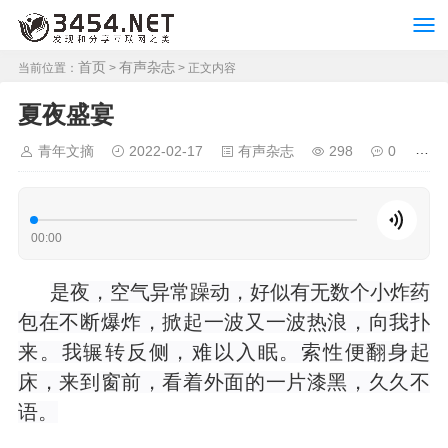
首页
有声杂志
当前位置：
>
> 正文内容
夏夜盛宴
青年文摘
2022-02-17
有声杂志
298
0
00:00
是夜，空气异常躁动，好似有无数个小炸药
包在不断爆炸，掀起一波又一波热浪，向我扑
来。我辗转反侧，难以入眠。索性便翻身起
床，来到窗前，看着外面的一片漆黑，久久不
语。