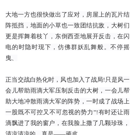
大地一方也很快做出了应对，房屋上的瓦片结
阵抵挡，地面的小草也一致团结抗敌，大树们
更是挥舞着枝丫，东倒西歪地展开反击，在闪
电的时隐时现下，仿佛群妖乱舞般。不停摇
曳、
正当交战白热化时，风也加入了战局!只是风一
会儿帮助雨滴大军压制反击的大树，一会儿帮
助大地冲散雨滴大军的阵势，一时成了战场上
一股既不可控又不可忽视的势力”!有时还让雨
滴飘进了我的窗户，在我脸上撒了几颗珍珠，
清凉清凉的，真是——顽皮