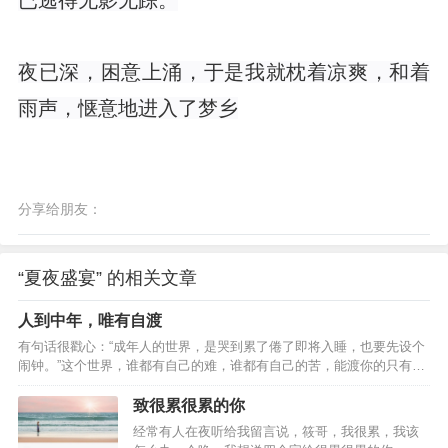
已逃得无影无踪。
夜已深，困意上涌，于是我就枕着凉爽，和着
雨声，惬意地进入了梦乡
分享给朋友：
“夏夜盛宴” 的相关文章
人到中年，唯有自渡
有句话很戳心：“成年人的世界，是哭到累了倦了即将入睡，也要先设个
闹钟。”这个世界，谁都有自己的难，谁都有自己的苦，能渡你的只有你
自己。如何自渡？夜听建议您做好这三件事。靠自律，成自由 自渡，需
要做的第一件事是自律。 我在网上看到过一个问题，高度自律，是一种
致很累很累的你
什么体验？有个高赞的回答是：“不再被生活拖拽着前进，而是生活在你
经常有人在夜听给我留言说，筱哥，我很累，我该
的方寸之间，一切都有条不紊的进行，想要的生活触手可及，所有的事