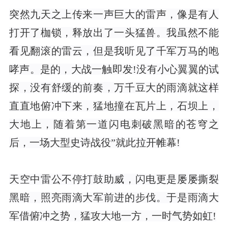
突然九天之上传来一声巨大的雷声，像是有人
打开了枷锁，释放出了一头猛兽。我虽然不能
看见翻滚的雷云，但是我听见了千军万马的咆
哮声。是的，大战一触即发!没有小心翼翼的试
探，没有舒缓的前奏，万千豆大的雨滴就这样
直直地俯冲下来，猛地撞在瓦片上，石坝上，
大地上，随着第一道闪电刺破黑暗的苍穹之
后，一场大型史诗战役”就此拉开帷幕!
天空中雷公不停打鼓助威，闪电更是屡屡撕裂
黑暗，照亮雨滴大军前进的步伐。于是雨滴大
军借俯冲之势，猛攻大地一方，一时气势如虹!