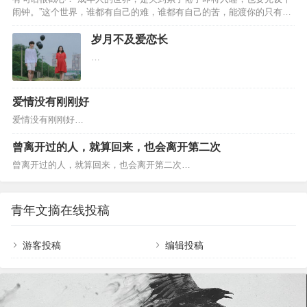
人听，一个人安安静静努力，慢慢靠近自己想要的
乐，火挠歌舞，每一丝琐碎、俗套、素净、酿造，
闹钟。”这个世界，谁都有自己的难，谁都有自己的苦，能渡你的只有你
生活，就足矣。 生活越来越舒服，人生越过越成
都隐藏着不起眼的韵…
自己。如何自渡？夜听建议您做好这三件事。靠自律，成自由 自渡，需
熟，自己越活越坦然的六个迹象，来看看，你中了
要做的第一件事是自律。 我在网上看到过一个问题，高度自律，是一种
岁月不及爱恋长
几条？明白赚钱的重要性，但不把攒钱当作唯一目
什么体验？有个高赞的回答是：“不再被生活拖拽着前进，而是生活在你
的 亦舒说：记得积蓄，那样有朝一日失去任…
…
的方寸之间，一切都有条不紊的进行，想要的生活触手可及，所有的事
情都在朝好的方向发展。” 有位听友，跟我分享了她姐姐的故事。 姐姐
是一位家庭主…
爱情没有刚刚好
爱情没有刚刚好…
曾离开过的人，就算回来，也会离开第二次
曾离开过的人，就算回来，也会离开第二次…
青年文摘在线投稿
游客投稿
编辑投稿