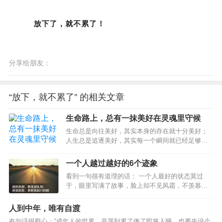
放下了，就不累了！
分享给朋友：
“放下，就不累了” 的相关文章
生命路上，总有一抹美好在灵魂里守候
生命总是向往美好，其实本身的存在就十分美好；
人生总是追逐美好，其实每一个瞬间就已经足够美
好。人生的旅途，像是一串深浅不一、曲折不平的
脚步，丈量着岁月的山川河流，追逐着时光的阴晴
一个人越过越好的6个迹象
圆缺，修行着生命的悲欢离合。一步一程，每一处
看到一句很有道理的话： 一个人最好的状态莫过
都风撩清梦，雨洗倩影，每一点都蕴含着不经意的
于，眼里写满了故事，脸上却不见风霜，不羡慕
美好，真诚而踏实。生活的历程，是一摞浓淡相
谁，不嘲笑谁，也不依赖谁。 只是悄悄地努力，吞
间、粗细叠加的日子，择捡着世间的凡尘烟火，调
下委屈，喂大格局，活成自己喜欢的样子。 深以为
合着心性的浓淡稀稠，烹煮着情愫的酸甜苦辣，丰
人到中年，唯有自渡
然。 生活不需要太多事参与，故事不需要讲给太多
盈着魂灵的情趣兴致。日复一日，每一刻都水吟曲
有句话很戳心：“成年人的世界，是哭到累了倦了即将入睡，也要先设个