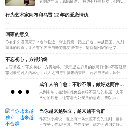
看到这句话，感触良深。 身边有很多朋友，都在感
己的命运，但可以改变面对命运的心态。人的命运随着心态的好坏而改
情里输得一败涂地，捧着一颗真心去爱人，得到的
变。换个立场看人生，可以宽容大度的处世；换种心态看人生，可以将
却是无尽的冷漠和伤害。 有一个朋友，和男友相处
行为艺术家阿布和乌雷 12 年的爱恋情仇
愁容改…
了一段时间以后决定结婚，朋友认定了那个男人，
…
觉得可以和爱的人白头偕老，真的是一件太美好的
事。 于是兴奋冲昏了头脑，以致她完全没有感觉到
回家的意义
男友微妙的态度变化。男友对婚礼完全不上心，她
也一点都不在意，自己挑起了全部的担子，制作请
你有多久没回家了？春节临近，背上行囊，踏上归途，奔赴团圆。久别
柬，联系婚庆，挑选礼服，从头到尾都好像她一个
重逢的欢喜，让所有的奔波与辛劳都变得值得，这就是回家的意义。…
人的独角戏。 事实上，最后的婚礼，…
不忘初心，方得始终
古语常说：“不忘初心，方得始终。”意思是在岁月的摸爬打滚中不要轻易
忘记最初时人的本心，即人之初与生俱来的善良、宽容与博爱，延伸开
来就是指不要被现实打败了梦想，应该坚守理想。但是，现实的状况往
往是这样：也许你原本觉得拥有一样东西，就拥有了幸福；也许你原本
成年人的自愈：不吵不闹，做好这两件事
觉得完成了某件事，这一阶段的生活就变得圆满；也许你原本觉得你现
就够了
人到中年，生活中难免会有猝不及防的委屈，力不
在所想要得到的一切就是最终你想要的全部。然而，事实却往往不是这
从心的疲惫，还有那无处安放的焦虑。曾以为，歇
样，当你实现了最初的愿望，你会不自觉地开始思考：我要的仅仅只有
斯底里的争吵能消解心底的委屈，喋喋不休的抱怨
这些吗？再回首时，发现自己已经变了，变得贪婪或者是刻薄，变得
能抚平内心的烦躁。可到最后才发现，向外的情绪
当你越来越独立，越来越不合群
失…
宣泄不过是一场徒劳的自我内耗。真正的自愈，从
作家张小娴说：世上有一条永恒不变的法则：当你
不在向外索取情绪慰藉，而在向内探寻内心力量。
不在乎，你就得到；当你变好，你才会遇到更好，
不吵不闹，稳住自己，做好这两件事，是成年人穿
只有当你变强大，你才不害怕孤单；当你不害怕孤
越生活迷雾的底气。01闭嘴古希腊哲学家苏格拉底