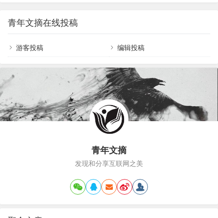
单，你才能够宁缺毋滥。生活里，人们有千万种性
曾被问及，为何总是聆听多于言说。他的回答蕴含
格，圈子更有多样的颜色。而我们，却总是因为两
着智慧：“上天赐给人两只耳朵，却只有一张嘴，就
青年文摘在线投稿
者没有交集而恐惧焦虑。然后，不管适不适合自
是要我们多听少说。”他更是告诫门生，说话前先想
己，都试图从中寻找理解和认同。可现实往往是：
三件事：是…
越是靠近，越觉得空虚；越是依赖，越找不到方
游客投稿
编辑投稿
向。而当我们决定变得独立而勇敢，才是活出自我
的真正开始。当你越来越独立，越来越不合群01少
了迎合,多了自由最近，《她的双重奏》节目，采访
到了演员邓萃雯。…
青年文摘
发现和分享互联网之美