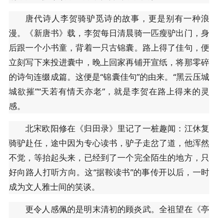
唐代诗人李贺骑驴觅诗的故事，更是别有一种浪
漫。《新唐书》载，李贺每日清晨骑一匹瘦驴出门，身
后跟一个小书童，背着一只古锦囊。路上得了佳句，便
立刻写下来投进囊中，晚上回家再铺开宣纸，将那零碎
的诗句连缀成篇。这便是“锦囊佳句”的由来。“黑云压城
城欲摧”“天若有情天亦老”，就是李贺在路上得来的灵
感。
北宋欧阳修在《归田录》里记了一桩趣闻：江休复
骑驴赴任，途中因为专心读书，驴子走岔了道，他浑然
不觉，等抬起头来，已经到了一个完全陌生的地方，只
好向路人打听方向。这“据鞍读书”的事传开以后，一时
成为文人雅士间的笑谈。
更令人感佩的是明末清初的顾炎武。全祖望在《亭