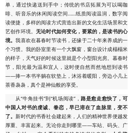
单，通过快递送到手中；传统的书店拓展为可以喝咖
啡、听音乐的休闲阅读空间……纸质阅读温润，数字阅
读便捷，多样的阅读方式营造出新的文化生活场景和文
艺创作环境。
无论时代如何变化，要紧的，是读书的心
境。
我喜欢在暮春时节读书，还缘于二十年来养成的一
个习惯。我的卧室里有一个大飘窗，窗台设计成榻榻米
的样子，天气好的时候这里就是个小型阳光房。暮春时
节，阳光最为温和宜人，这时便自然而然地想到读书
——捧一本书半躺在软垫上，沐浴着暖阳，旁边小几上
茶香袅袅，真个是神仙般的享受。
从“牛角挂书”到“机场阅读”，
路是愈走愈快了，可
中国人对书的虔诚、眷恋，早已溶在了血脉里，变不
了。
新时代的书香社会建起来，人们的精神世界便越发
厚重、丰富起来。无论你走到哪里——车站、码头、广