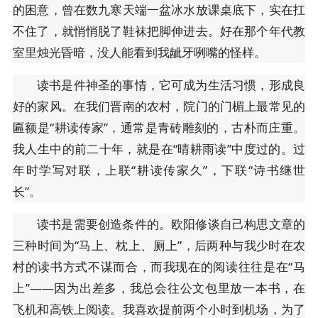
的困意，曾在数九寒天端一盆冰水放课桌底下，实在扛
不住了，就悄悄脱了鞋袜把脚伸进去。好在那个年代教
室里烛光昏暗，没人能看到我龇牙咧嘴的怪样。
读书是件神圣的事情，它可成为生活习惯，形成良
好的家风。在我们晋南的农村，院门的门楣上最常见的
匾额是“耕读传家”，通常是青砖雕刻的，古朴而庄重。
我人生中的前二十年，就是在“晴耕雨读”中度过的。过
年时学写对联，上联“耕读传家久”，下联“诗书继世
长”。
读书是需要创造条件的。欧阳修谈自己构思文章的
三种时间为“马上、枕上、厕上”，后两种与我少时在农
村的读书方式不谋而合，而我现在的阅读往往是在“马
上”——因为出差多，我总会往公文包里放一本书，在
飞机和高铁上阅读。我喜欢提前两个小时到机场，为了