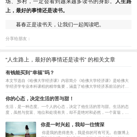
场、乡村，一定会看到越来越多读书的身影。
人生路
上，最好的事情还是读书。
暮春正是读书天，让我们一起阅读吧。
分享给朋友：
“人生路上，最好的事情还是读书” 的相关文章
有钱能买到“幸福”吗？
本文节选自《哈佛大学经济课》内容简介《哈佛大学经济课》是哈佛大
学经济学专业本科课程的精华集要，涵盖了哈佛大学经济系前沿的讨论
和思考。它以记者视角记录了哈佛大学经济学教学方式、课堂互动以及
治学精神，让我们同作者一起走进哈佛大学的课堂，聆听哈佛教授的讲
你的心态，决定生活的苦与甜！
解。全书分为四章，分别提炼了曼昆、莱布森、费尔德斯坦、卡特勒等
生活，是一种态度。一个人的心态，决定了他生活的苦与甜。生活的态
四位哈佛大学教授的讲义精华。经济学家眼里的幸福”幸福”
度，虽然与贫富、地位和处境有关，却不是绝对和必然，一个富翁，或
（happiness）是一个比较前沿的研究领域，近年来，越来越多的人投入
许会整日愁容满面，而一个穷人，则可能会快乐悠然；一个健康的人，
这方面的研究。这些研究都有数据主观（被采访者自报幸福程度）、定
或许会怨天尤人，而一个残疾人，也许能坦然乐观；一个一帆风顺的
你是一时兴起，我却一往情深
义…
人，或许会愁眉不展，而一个身处逆境的人，或许能面带笑颜。我们虽
你是我的患得患失，我是你的可有可无。在微博上
然不能掌握生命的长度，但可以改变生命的宽度；我们虽然不能改变自