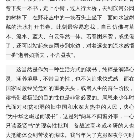
弯下夹一本书，走上小街，过人行天桥，去到滨河公园
的树林下，在野花丛中的一块石头上坐下，面向水波粼
粼的流水打开书卷。此刻最容易忘我，自己仿佛与草
木、流水、蓝天、白云浑然一体。若春困来袭，或坐倦
了，还可以站起来走两步到水边，对着远去的流水感悟
一番“逝者如斯夫，不舍昼夜”。
这当然是作为一种生活方式的读书，纯粹是润泽心
灵、涵养境界，不带目的性，也不为追求仪式感。而在
国家民族经受危难的重要关头，或者人生的奋斗阶段，
读书带着极强的目的性也是非常必要的。周恩来少年时
代面对积贫积弱的旧中国和水深火热中的人民，决心
“为中华之崛起而读书”，这是对“两耳不闻窗外事，一心
只读圣贤书”的现实性批判。备战过高考或考研的人也
大抵能体会到苦读的滋味。我当年为了克服深夜学习时