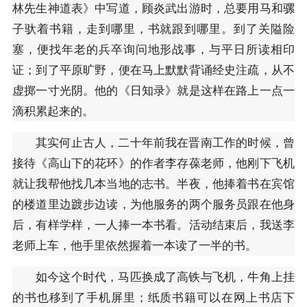
林先生神道表》中写道，顾炎武出游时，总要用马和骡
子驮着书籍，走到哪里，书就跟到哪里。到了关隘险
塞，便找年老的兵卒询问地形战事，与平日所读相印
证；到了平原旷野，便在马上默默背诵经史注疏，从不
虚掷一寸光阴。他的《日知录》就是这样在路上一点一
滴积累起来的。
其实何止古人，二十年前我在晋南工作的时候，曾
接待《高山下的花环》的作者李存葆老师，他刚下飞机
就让我帮他找几本当地的志书。半夜，他捧着书在宾馆
的楼道里边踱步边读，为他服务的两个服务员跟在他身
后，有样学样，一人捧一本书看。活动结束后，我送李
老师上车，他手里依然握着一本读了一半的书。
如今这个时代，马匹换成了高铁与飞机，牛角上挂
的书也移到了手机屏里；纸质书籍可以在网上书店下