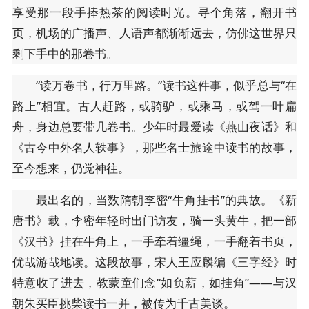
享受那一段手捧热茶的阅读时光。寻个角落，翻开书
页，机场的广播声、人语声都渐渐远去，仿佛这世界只
剩下手中的那卷书。
“读万卷书，行万里路。”读书这件事，似乎总与“在
路上”相宜。古人赶路，或骑驴，或乘马，或驾一叶扁
舟，身边总要带几卷书。少年时最爱读《燕山夜话》和
《古今中外名人轶事》，那些名士旅途中读书的故事，
至今想来，仍觉神往。
最出名的，当数隋朝李密“牛角挂书”的典故。《新
唐书》载，李密年轻时出门访友，骑一头黄牛，把一部
《汉书》挂在牛角上，一手牵着缰绳，一手翻着书页，
优哉游哉地读。这段故事，宋人王应麟编《三字经》时
特意收了进去，教蒙童们念“如负薪，如挂角”——与汉
朝朱买臣挑柴读书一并，被传为千古美谈。