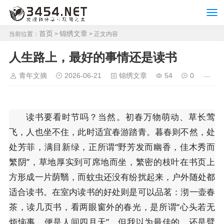
首页
锦绣文章
当前位置：
>
> 正文内容
人生路上，最好的事情还是读书
青年文摘
2026-06-21
锦绣文章
54
0
读书要看时节吗？当然。初春万物萌动、草长莺
飞，人也坐不住，此时适宜春游踏青。暮春则不然，处
处芳菲，满目新绿，正所谓“野芳发而幽香，佳木秀而
繁阴”，草地厚实到可席地而坐，繁密的枝叶在书页上
方形成一片荫翳，而蚊虫还没有纷扰起来，户外随处都
适合读书。在室内读书的好处则是可以品茗：沏一壶春
茶，读几页书，看两眼窗外的春光，是所谓“心头若无
烦恼事，便是人间四月天”。但我以为最佳的，还是臂