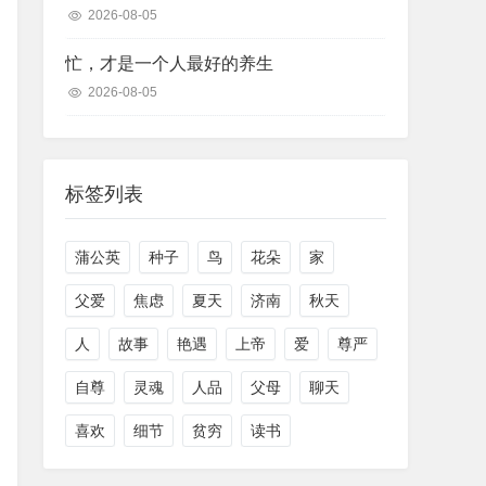
2026-08-05
忙，才是一个人最好的养生
2026-08-05
标签列表
蒲公英
种子
鸟
花朵
家
父爱
焦虑
夏天
济南
秋天
人
故事
艳遇
上帝
爱
尊严
自尊
灵魂
人品
父母
聊天
喜欢
细节
贫穷
读书