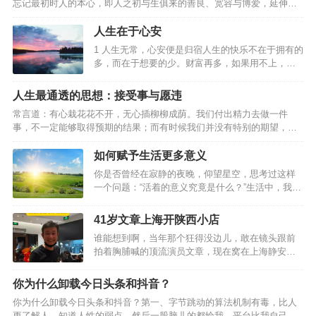
忘记最初时人的本心，即人之初与生俱来的善良、宽容与博爱，延伸开
来就是指不要被现实打败了梦想，应该坚守理想。但是，现实的状况往
往是这样：也许你原本觉得拥有一样东西，就拥有了幸福；也许你原本
人生在于心安
觉得完成了某件事，这一阶段的生活就变得圆满；也许你原本觉得你现
1 人生无常，心安便是归宿人生的快乐不在于拥有的
在所想要得到的一切就是最终你想要的全部。然而，事实却往往不是这
多，而在于想要的少。财富再多，如果用不上，也
样，当你实现了最初的愿望，你会不自觉地开始思考：我要的仅仅只有
便成了累赘。不要急着追求财富的数量，要先弄清
这些吗？再回首时，发现自己已经变了，变得贪婪或者是刻薄，变得
自己需要什么，需要多少，然后再去追求。有目的
人生最通透的思想：接受事与愿违
失…
地寻找，总要比无目的地获取能给人们更大的幸福
常言道：有心栽花花不开，无心插柳柳成荫。我们付出精力去做一件
感。2 生命的意义在于让别人快乐人生的真正意义不
事，不一定能够取得预期的结果；而有时候我们并没有特别的期望，却
在于长度，而在于质量。人生的质量不在于拥有多
无意中获得意想不到的收获。人生充满了不确定性，而怎样才算真正的
少，而在于帮助别人多少。想要做到这点，自然要
通透？走过半生，比起年轻时的激情与冲劲，我们更需要的是一份随遇
如何赋予生活更多意义
从做个好人开始。约束自己、爱护亲友、帮助他
而安的从容。接受事与愿违，是中年人该有的通透。01事与愿违，本是
人，让自己成为别人需要的人，让自己在别人的人
你是否曾经在寂静的夜晚，仰望星空，思考过这样
人生常态林清玄说：“人生不如意之事十有八九，常想一二，不思八九，
生中占有一个位置，生命才算是真正的精彩。3 无限
一个问题：“活着的意义究竟是什么？”生活中，我们
事事如意。”在人生的旅途中，不如意之事远比如意之事要多得多。我们
的内心…
总是在寻找一种目的，一种价值，一种意义，来赋
要坦然接受：事与愿违，本是人生常态。一位老人年轻时梦想成为一
予我们的存在以合理性。生活并不只是关于生存，
41岁文章上海开陕西小店
名…
而是关于寻找和实现我们的潜能。每个人都像是一
谁能想到啊，当年那个狂得没边儿，敢在镜头跟前
块未雕琢的玉石，需要经过磨砺和雕琢，才能展现
拍着胸脯喊的顶流演员文章，现在窝在上海静安区
出内在的价值。因此，活着的意义在于自我实现，
的一家陕西小馆里，穿件灰扑扑的店员T恤，弯腰躬
不断探索和成长。很多时候，我们感到迷茫和无
身给顾客递菜单。那个以前眼高于顶的影帝，如今
助，是因为我们没有找到自己的使命和目标。通过
你为什么卸载今日头条和抖音？
成了烟火气里最踏实的小店老板，跟当年那副嚣张
自我反思和心理辅导，我们可以更好地认识自己，
你为什么卸载今日头条和抖音？第一、字节跳动的算法机制有毒，比人
劲儿比，简直是两个人。41岁文章彻底退圈？上海
找到自己的热情和兴趣所在，从而赋予生活更多的
更了解人，知道人性的弱点，然后一股脑儿的都给我，平台比我自己清