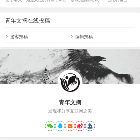
开陕西小店躬身递菜单，面相都变了！这家店叫八
意义。当然，生…
楚我“自己”我每当看完小姐姐的跳舞，会有千万个小姐姐动次打次。第
號院儿，是文章跟朋友合伙开的，主打地道的陕西
二、今日头条居然比百度搜索和微信搜索更好用，不懂的问题不问度
风味，凉皮、肉夹馍、油泼面、搅团，全是老西安
娘，得问头条君，即便是垂直领域的内容，知乎都是水答案。情怀虽
人刻在骨子里的家常味儿，人均三十到五十块，接
青年文摘在线投稿
好，可不要贪杯，内容不醉人人自醉。第三、抖音是所有短视频平台最
地气到骨子里，半点儿明星开店的那些花里胡哨套
好看的，因为“奶头乐理论”，我们看到的热门，话题、直播间、甚至是带
路都没有。店…
货，都是大家投票选举产生的，每一次点赞，都意味着当天流量池的流
游客投稿
编辑投稿
量…
青年文摘
发现和分享互联网之美