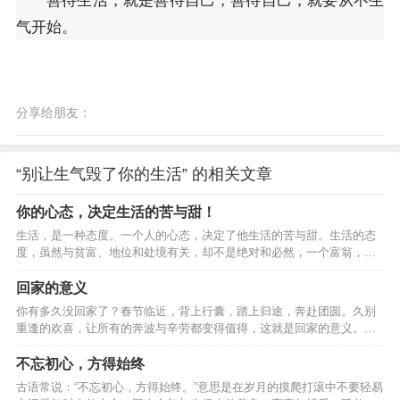
气开始。
分享给朋友：
“别让生气毁了你的生活” 的相关文章
你的心态，决定生活的苦与甜！
生活，是一种态度。一个人的心态，决定了他生活的苦与甜。生活的态
度，虽然与贫富、地位和处境有关，却不是绝对和必然，一个富翁，或
许会整日愁容满面，而一个穷人，则可能会快乐悠然；一个健康的人，
或许会怨天尤人，而一个残疾人，也许能坦然乐观；一个一帆风顺的
回家的意义
人，或许会愁眉不展，而一个身处逆境的人，或许能面带笑颜。我们虽
你有多久没回家了？春节临近，背上行囊，踏上归途，奔赴团圆。久别
然不能掌握生命的长度，但可以改变生命的宽度；我们虽然不能改变自
重逢的欢喜，让所有的奔波与辛劳都变得值得，这就是回家的意义。…
己的命运，但可以改变面对命运的心态。人的命运随着心态的好坏而改
变。换个立场看人生，可以宽容大度的处世；换种心态看人生，可以将
不忘初心，方得始终
愁容改…
古语常说：“不忘初心，方得始终。”意思是在岁月的摸爬打滚中不要轻易