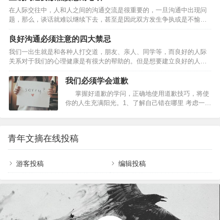
望，但绝对不是批评、责备、抱怨、攻击。 二、不攻击对方 不批评、不
在人际交往中，人和人之间的沟通交流是很重要的，一旦沟通中出现问
责备、不抱怨、不攻击、不说教批评、责备、抱怨、攻击这些都是的刽
题，那么，谈话就难以继续下去，甚至是因此双方发生争执或是不愉
子手，只会使事情恶化。 三、互相尊重 只有给予对方尊重才有沟通，若
快。因此，想要建立自己良好的人际关系，掌握好沟通的原则是很重要
对方不尊重你时，你也要适当的请求对方的尊重…
的。 第一、沟通时舍弃你的自尊心 无谓的自尊和自傲只会成为沟通的绊
良好沟通必须注意的四大禁忌
脚石，因此，至少应当在沟通的时候舍弃自己所谓的自尊心。不要说出
我们一出生就是和各种人打交道，朋友、亲人、同学等，而良好的人际
“我的自尊心不允许我……”这样的话，这只会让沟通无法进行下去。 第
关系对于我们的心理健康是有很大的帮助的。但是想要建立良好的人际
二、沟通时放低姿态 “我说的才是对的”，这种态度只会导致沟通关系的
关系，首先就要和别人良好的沟通，因此以下的四大禁忌是大家需要注
恶化，让沟通无法进行下去。在进行沟通的时候，要尽…
意的。 第一，老是重复别人的话。 鹦鹉学舌虽然可爱，可若是听久了，
我们必须学会道歉
难免觉得枯燥无趣。如果总是解释或重复他人说过的话，比如人家说“这
掌握好道歉的学问，正确地使用道歉技巧，将使
部电视真好看”,你也说“是啊，非常好看”,会让人觉得缺乏实质性内容。这
你的人生充满阳光。1、了解自己错在哪里 考虑一下
时不妨加一些评价，比如“女主角的造型非常新颖”,或者提出相反的观
自己到底在哪里出了错，伤害到了他人。清楚地认
点，打开话匣子。 第二，语气平淡、没有感情。…
识到错误并做有针对性的道歉效果会更好。 2、敢
于承担责任 有效的道歉不是一种为自己狡辩的伎
青年文摘在线投稿
俩，更不是要去骗取别人的宽恕，你必须有责任
感，勇于自责，勇于承认过失，才能够真心地道
歉。 3、用清楚和正确的文字，而非煽动性的文
游客投稿
编辑投稿
字 通常，受伤害者要的，…