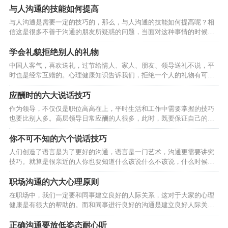
与人沟通的技能如何提高
与人沟通是需要一定的技巧的，那么，与人沟通的技能如何提高呢？相
信这是很多不善于沟通的朋友所疑惑的问题，当面对这种事情的时候，
却无法开口顺畅的交流，对于这类朋友来说是非常尴尬的事情。具体的
应对妙招就在下文的内容中。1、觉知：不只是沟通才需要觉知，一切都
学会礼貌拒绝别人的礼物
需要。如果自己说错了话、做错了事，如不想造成无可弥补的伤害时，
中国人客气，喜欢送礼，过节给情人、家人、朋友、领导送礼不说，平
最好的办法是什么？！“我错了”，这就是一种觉知。2、承认我错了：承
时也是经常互赠的。心理健康知识告诉我们，拒绝一个人的礼物有可能
认我错了是沟通的消毒剂，可解冻、改善与转化沟通的问题，就一句：
会给他带来心理方面的不良影响，因此我们要学会如何拒绝别人的礼
我错了！勾销了多少人的新仇旧恨，化解掉多少年打不开的死结，让…
物？ 一是要婉言相告。受赠人应该采用委婉的、不失礼貌的语言，向赠
应酬时的六大说话技巧
送者暗示自己难以接受对方的礼品。比如，当对方向自己赠送手机时，
作为领导，不仅仅是职位高高在上，平时生活和工作中需要掌握的技巧
可告知：“我已经有一台了，谢谢。”当一位男士送舞票给一位小姐，而对
也要比别人多。高层领导日常应酬的人很多，此时，既要保证自己的语
方打算回绝时，可以这么说：“今晚我男朋友也要请我跳舞，而且我们已
言大方得体，又要让人信服，是一门学问。下面，我们来看看应酬时的
经有约在先了。” 二是可采取直言缘由法，也就是直截了当而…
说话技巧有哪些? 第一，含蓄。 在应酬时，运用含蓄的语言是最常见的
你不可不知的六个说话技巧
一种方式.它不像直说那样浅露时一句含蓄的语言能使双方在笑声中相互
人们创造了语言是为了更好的沟通，语言是一门艺术，沟通更需要讲究
理解和感到愉悦。 作家冯骚才在美国访问时，一位美国朋友带着儿子到
技巧。就算是很亲近的人你也要知道什么该说什么不该说，什么时候说
公寓去看他。他们谈话间，那位壮得像牛犊的孩子，爬上床在上面乱蹦
为好，什么时候说不好。沟通方式不同会起到不同的效果，下面六个说
乱跳。如果直截了当地请他下来，势必会使孩子的父亲产生…
话技巧你是不可不知的。 1.急事，慢慢地说。 遇到急事，如果能沉下心
职场沟通的六大心理原则
思考，然后不急不躁地 把事情说清楚，会给听者留下稳重、不冲动的印
在职场中，我们一定要和同事建立良好的人际关系，这对于大家的心理
象， 从而增加他人对你的信任度。 2.小事，幽默地说。 尤其是一些善
健康是有很大的帮助的。而和同事进行良好的沟通是建立良好人际关系
意的提醒，用句玩笑话讲出来，就 不会让听者感觉生硬，他们不但会欣
的基础，因此，大家在与人沟通的时候，一定要注意以下的六大原则。
然接受你的提 醒，还会增强彼此的亲密感。…
一、讲出来 尤其是坦白的讲出来你内心的感受、感情、痛苦、想法和期
正确沟通要放低姿态耐心听