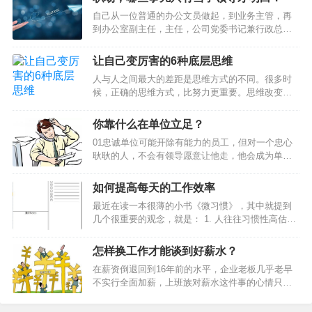
系列挑战。 领导者要聚焦于确定组织的正确方向，
自己从一位普通的办公文员做起，到业务主管，再
关注组织的未来，引导和影响组织成员…
到办公室副主任，主任，公司党委书记兼行政总
监，再转为销售员，直至离开公司。 职场，哪些事
儿只有当了领导才明白？4条亲身经历的硬道理送给
让自己变厉害的6种底层思维
你…
人与人之间最大的差距是思维方式的不同。很多时
候，正确的思维方式，比努力更重要。思维改变一
小步，人生前进一大步。裁 缝 思 维英国有一则家
喻户晓的故事：在伦敦的一条街上有三家裁衣店，
你靠什么在单位立足？
为了招揽更多的生意，三家裁衣店的老板先后在自
01忠诚单位可能开除有能力的员工，但对一个忠心
己的店铺前亮出一块广告牌。最先挂出的广告牌，
耿耿的人，不会有领导愿意让他走，他会成为单位
醒目地写着：“本店拥有伦敦最好的裁缝。”第二家老
这个铁打营盘中最长久的战士，而且是最有发展前
板见了，不甘示弱，立即挂出一块同样大小的广告
景的员工。1、 站在老板的立场上思考问题；2、 与
牌，上书：“本店拥有英国最好的裁缝。”看到这里，
如何提高每天的工作效率
上级分享你的想法；3、 时刻维护公司的利益；4、
人们以为第三家裁衣店的老板会挂出这样的招牌：
最近在读一本很薄的小书《微习惯》，其中就提到
琢磨为公司赚钱；5、 在外界诱惑面前经得起考验。
“本店拥有世界上最好的裁缝。”不料，那老板却来
几个很重要的观念，就是： 1. 人往往习惯性高估短
你靠什么在单位立足？此文堪称经典2敬业随着社会
了…
期收益，而严重低估坚持做一件事的长期收益；2.
进步，人们的知识背景越来越趋同。学历、文凭已
只要开始行动，就比毫不作为强无数倍；3. 相比在
不再是公司挑选员工的首要条件。很多公司考察员
怎样换工作才能谈到好薪水？
一天内做很多事，长时间坚持做一件事，累积起来
工的第一条件就是敬业，其次才是专业水平。1、 工
在薪资倒退回到16年前的水平，企业老板几乎老早
的影响力会更大。我提高工作效率的方法，总结起
作的目的不仅仅在于报酬；2、 提供超…
不实行全面加薪，上班族对薪水这件事的心情只有
来有三个方面：注重“循环”，每天从总结开始，到计
一个字：闷！如果一直待在同一家公司，薪水极有
划结束，让工作计划成为一种习惯；要事第一，每
可能纹风不动，那么，换工作的确是加薪的好方
天把三件最重要的事情做好就足够；做笔记：好记