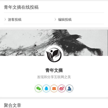
法！可是，也有人换工作却加不了薪，甚至薪水还
性不如烂笔头，把与工作的一切记录下来；新人最
青年文摘在线投稿
被七折八扣，不一定都如自己的意拿到更高的薪
重要的是建立一个好的工作习惯，来…
水。同样换工作，为什么有人加薪，有人却是减
薪？关键只看一个：相关性！新旧工作之间具有愈
游客投稿
编辑投稿
多相关性，薪水往上弹跳的幅度愈大；愈不具相关
性，很有可能不只加不了薪，还会被减薪。高相关
性，掌握加薪的秘诀！职务相关，薪水加一些！行
业相关，再加一些！客…
青年文摘
发现和分享互联网之美
聚合文章