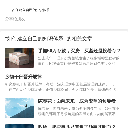
如何建立自己的知识体系
分享给朋友：
“如何建立自己的知识体系” 的相关文章
手握50万存款，买房、买基还是接着存？
过去几年，理财投资领域发生了很多堪称里程碑的
事件：P2P爆雷让投资者闻高息理财色变，银行理
财打破刚兑信仰，房住不炒终结房价持续上涨神
话，股市大幅调整凸显基金高波动本色……似乎所
乡镇干部晋升规律
有的路都被堵上了，资金开始向存款回流。2022年
研究乡镇干部晋升规律，有助于深入理解中国基层治理的规律。一、
一季度，居民存款新增7.82万亿元，相比去年同期
在广西两个乡镇调研，正值乡镇换届，令人惊讶的是，调研两个乡镇
多增1.14万亿元。与此同时，大家还是积极偿还或
几乎所有班子成员都获得了提拔或重用。提拔是指由下一级提升到上一
少借贷款。2022年一季度，居民贷款新增1.26万亿
级，重用是同级却到了更重要岗位。乡镇换届五年一度，几乎所有班子
陈春花：面向未来，成为变革的领导者
元，相比去年同期少增1.3万亿元。宏观数据能反映
成员都能在五年一度的乡镇换届中提拔重用，且这是可以预期的，这就
数量变化，却不能有效反映微观个体的心态。对个
陈春花：面向未来，成为变革的领导者 · 如何在不
构成了对乡镇干部的巨大激励。乡镇政权是中国五级政权的基层政治，
体投资者而言，资金回流存款更多是无奈…
确定的环境下寻求确定的发展方向 · 如何驾驭不确
乡镇一级资源比较少，待遇比较差，工作条件也往往比较艰苦，对乡镇
定性以实现既定的目标 · 如何让强个体集合在组织
干…
平台 这是数智化生存环境中，领导者所要面对的一
职场，哪些事儿只有当了领导才明白？