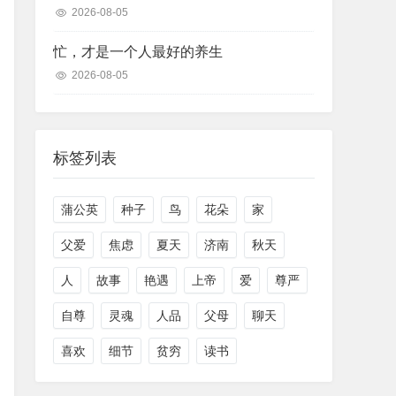
2026-08-05
忙，才是一个人最好的养生
2026-08-05
标签列表
蒲公英
种子
鸟
花朵
家
父爱
焦虑
夏天
济南
秋天
人
故事
艳遇
上帝
爱
尊严
自尊
灵魂
人品
父母
聊天
喜欢
细节
贫穷
读书