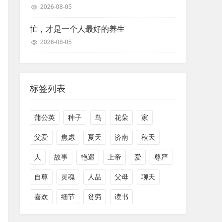
2026-08-05
忙，才是一个人最好的养生
2026-08-05
标签列表
蒲公英
种子
鸟
花朵
家
父爱
焦虑
夏天
济南
秋天
人
故事
艳遇
上帝
爱
尊严
自尊
灵魂
人品
父母
聊天
喜欢
细节
贫穷
读书