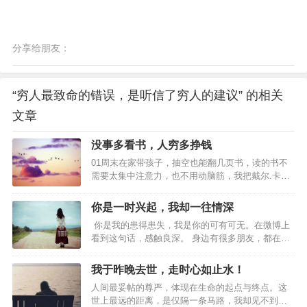
分享给朋友：
“穷人最致命的错误，是听信了穷人的建议” 的相关
文章
没事多看书，人穷多挣钱
01周末在家带孩子，抽空也能翻几页书，读的书不
需要太集中注意力，也不用动脑筋，我把戴尔.卡耐
基的《人性的弱点》读完了。这本书买回很久了，
我一直认为这种畅销书可读可不读，当时也是凑单
你是一时兴起，我却一往情深
买的，偶尔翻个几十页，这个周末一口气读完了，
你是我的患得患失，我是你的可有可无。在微博上
居然让我有了意外的收获。网络上有一句很流行的
看到这句话，感触良深。 身边有很多朋友，都在感
话，“懂了很多的道理，依然过不好这一生。”这个问
情里输得一败涂地，捧着一颗真心去爱人，得到的
题太简单了，知道不等于做到，老子在《道德经》
却是无尽的冷漠和伤害。 有一个朋友，和男友相处
里早就讲了，“上士闻道，勤而行之，中士闻道，若
我于昨晚去世，走时心如止水！
了一段时间以后决定结婚，朋友认定了那个男人，
存若亡，下士闻道，大笑之。”大多数的人终归是中
人间最妥帖的尊严，体现在生命的起点与终点。这
觉得可以和爱的人白头偕老，真的是一件太美好的
下等人的智慧。《人性的弱点》这本书的优点在于
世上最远的距离，是仅隔一条马路，我却见不到
事。 于是兴奋冲昏了头脑，以致她完全没有感觉到
它写…