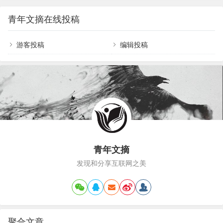
住，花120元，做了个新招牌，“卤迅”，喻义卤得
量…
好，送得快。盖住老吴的“小龙虾供销社”，就算开张
青年文摘在线投稿
了。美中不足，是少了点仪式感，第一次开店，就
像头婚，排面也很重要。店在金楠天街D馆二楼，视
野开阔，穿堂风凉爽；街对面，天街A、B、C馆人
游客投稿
编辑投稿
头攒动，到处都是闲逛的人民币。这家店，老吴开
了一年，他说，开店时身上有十多万，关店时二十
多万，“好好干，你也行。”后来，陈爽才明白，…
青年文摘
发现和分享互联网之美
聚合文章