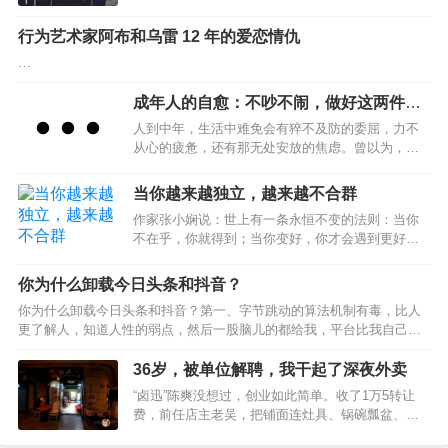
你。01父母年迈，但都健在；他们相依为命，互相
男友微妙的态度变化。男友对婚礼完全不上心，她
照顾；他们和你在一座城市，相距不过一碗饭的距
也一点都不在意，自己挑起了全部的担子，制作请
行为艺术家阿布和乌雷 12 年的爱恋情仇
离；他们在马路这边的小区，你在马路那边的高
柬，联系婚庆，挑选礼服，从头到尾都好像她一个
…
楼……如是，人到中年的你，就可以放心了？！你
人的独角戏。 事实上，最后的婚礼，…
错了。8月18日，芜湖鹰都花苑小区内，一对老夫妻
成年人的自愈：不吵不闹，做好这两件事
双双死亡多日后，才被闻到异味的邻居发现。生
就够了
前，这对老夫妻养育两个儿子一个女儿，有着体面
人到中年，生活中难免会有猝不及防的委屈，力不
而有尊严的职业：老爷子是重点中学的老师，患有
从心的疲惫，还有那无处安放的焦虑。曾以为，歇
老年痴呆症；老太太是小学教师，身体不太好。平
斯底里的争吵能消解心底的委屈，喋喋不休的抱怨
日里，老两口相互…
能抚平内心的烦躁。可到最后才发现，向外的情绪
当你越来越独立，越来越不合群
宣泄不过是一场徒劳的自我内耗。真正的自愈，从
作家张小娴说：世上有一条永恒不变的法则：当你
不在向外索取情绪慰藉，而在向内探寻内心力量。
不在乎，你就得到；当你变好，你才会遇到更好，
不吵不闹，稳住自己，做好这两件事，是成年人穿
只有当你变强大，你才不害怕孤单；当你不害怕孤
越生活迷雾的底气。01闭嘴古希腊哲学家苏格拉底
单，你才能够宁缺毋滥。生活里，人们有千万种性
曾被问及，为何总是聆听多于言说。他的回答蕴含
你为什么卸载今日头条和抖音？
格，圈子更有多样的颜色。而我们，却总是因为两
着智慧：“上天赐给人两只耳朵，却只有一张嘴，就
你为什么卸载今日头条和抖音？第一、字节跳动的算法机制有毒，比人
者没有交集而恐惧焦虑。然后，不管适不适合自
是要我们多听少说。”他更是告诫门生，说话前先想
更了解人，知道人性的弱点，然后一股脑儿的都给我，平台比我自己清
己，都试图从中寻找理解和认同。可现实往往是：
三件事：是…
楚我“自己”我每当看完小姐姐的跳舞，会有千万个小姐姐动次打次。第
越是靠近，越觉得空虚；越是依赖，越找不到方
二、今日头条居然比百度搜索和微信搜索更好用，不懂的问题不问度
36岁，被单位解聘，我干起了深夜外卖
向。而当我们决定变得独立而勇敢，才是活出自我
娘，得问头条君，即便是垂直领域的内容，知乎都是水答案。情怀虽
的真正开始。当你越来越独立，越来越不合群01少
“卤迅”陈爽没想过，创业如此简单。收了1万5转让
好，可不要贪杯，内容不醉人人自醉。第三、抖音是所有短视频平台最
了迎合,多了自由最近，《她的双重奏》节目，采访
费，前任店主老吴，把铺面连灶具、锅碗瓢盆、冰
好看的，因为“奶头乐理论”，我们看到的热门，话题、直播间、甚至是带
到了演员邓萃雯。…
柜货架，半罐子煤气，都留给了陈爽。陈爽拎包入
货，都是大家投票选举产生的，每一次点赞，都意味着当天流量池的流