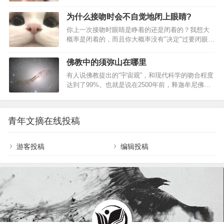
存储长期记忆的海马体发育并不完整。海马体从出
时，其身体平衡和姿势都会出现可测量的变化。 神
生开始逐步长成，到三四岁时才接近成熟状态。这
经科学的视角认为，这种感觉并不“非理性”，而是人
为什么接吻时会不自觉地闭上眼睛?
意味着新生儿和幼儿阶段的经历很难被固定下来，
体平衡系统一次精妙的自动调节。当…
你上一次接吻时眼睛是睁着的还是闭着的？我想大
难以成为日后的回忆基础。正是因为这个原因，早
概率是闭着的，而且你大概率没有"决定"过要闭眼，
期的生活点滴常常像过眼云烟一样迅速消散。 为什
身体不自觉地就做出了这个反应。 为什么会这样？
么大脑会主动遗忘3岁前所有记忆痕迹？…
又不是怕看到对方近在咫尺的脸。好吧，也许贴着
佛教中的须弥山在哪里
一张大脸确实有点吓人。 为什么接吻时会不自觉地
有人说佛教提出的“宇宙观”，和现代科学的吻合程度
闭上眼睛？ 其实真正的原因，还要从大脑说起。 大
达到了99%。也就是说在2500年前，释迦牟尼佛在
脑是…
睁眼闭眼的瞬间，就看到了人类历经几千年研究的
结论。现代天文科学家发现，在一定的范围之内，
银河系中有十亿颗恒星；而在佛经中早有记载，一
青年文摘在线投稿
个娑婆世界由十亿个小世界组成。科学家靠着科学
仪器向外探索宇宙，佛陀靠觉知向内洞见宇宙，虽
然二者路径不同，但是看到的真相，却达成了跨越
游客投稿
编辑投稿
千年的共鸣，这简直太神奇了。那我们今天就来看
看，佛教中所讲的“须弥山”，到底对应宇宙中的什
么？我们看到的和看不到的世界，或许在这一刻全
部明…