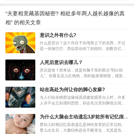
“夫妻相竟藏基因秘密? 相处多年两人越长越像的真
相” 的相关文章
意识之外有什么?
什么是意识？这个存在于你颅骨之下的东西，不过
是一块皱巴巴、类似晃动布丁的组织，由数百亿神
经元构成——这些神经元持续不断地发送与接收信
号，我们的意识、自我、感知与情感，乃至所谓的
人死后意识去哪儿？
“灵魂”，都源于此？有人认为，我们的思想本质上就
意识是啥？简单说，就是你脑子里的那点“明白劲
是大脑的产物，最终一切都只是物质而已，因此我
儿”。你看见花儿红艳艳，闻到饭菜香喷喷，感觉到
们自身也不过是物质的集合。这正是物理主义的核
冷暖，这些都是意识在起作用。它是大脑忙活的结
心观点：一切现象都基于物理基础，原则上无需借
果，靠着眼睛、耳朵这些“零件”收集外面的信息，再
助任何非物理的实体或过程，就足以解释人的意识
站在高处为何让你的脚心发麻?
由脑子加工成你能懂的感觉。人死后意识去哪儿？
与心灵。毕竟人脑活动本质是物理现象，神经元的
当人们站在峭壁边缘或高层建筑观景台上时，许多
科学说没影儿，70%人却信有归宿人活着的时候，
活动不过是物质发生电化学反应的物理过程，因此
人并不会立刻感到恐慌，却会先注意到脚底出现一
意识忙得不亦乐乎。眼睛看，耳朵听，脑子想，随
人类完全有可…
种古怪的感觉：既不是麻木，也不是刺痛，更像是
时随地都在处理信息。可一旦人走了，大脑停工，
一种被突然放大的“存在感”，仿佛脚心在轻微“嗡嗡
眼睛不看，耳朵不听，这意识还能存在吗？科学家
为什么大脑会主动遗忘3岁前所有记忆痕
作响”。长期以来，不少人以为这是自己的怪癖，但
们说，大脑就像一台电脑，关机了，啥程序也跑不
迹?
婴幼儿时期记忆容易遗忘是神经发育的正常过程。
研究显示，大约四分之一的人在高处会感到明显不
了。意识没了依托，自然也就没了。有人不信这个
婴儿出生后，大脑结构还在不断变化，尤其是负责
适，而在实验环境中，绝大多数人在面对高度落差
邪，觉得…