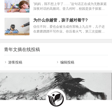
法，儿子小明上幼儿园后，我将退休的父母从老家
长。一开始，我是抗拒的，首先是因为自己拼音没
“妈妈，我不想上学了……”这句话正在成为无数家庭
接到了武汉。 父母每天接送孩子，把一日三餐妥妥
学好，普通话不标准，这也是目前带着孩子学拼音
深夜对话的高频词。曾几何时，校园是孩子探索世
地准备好，彻底解了我和老公的后顾之忧。 小明曾
时才发现的；其…
界的乐园，而今却成了许多青少年眼中的“苦役场”。
患过哮喘病，父亲为了给容易盗汗的小明换毛巾，
数据显示，超过60%的青少年认为上学是“压力源”，
常常睡不了一个整觉…… 看着儿子一天天欢实、健
为什么你越管，孩子越对着干?
甚至出现胃痛、失眠等躯体化症状。为何今天的教
康，我对父母说：“爸爸妈妈，你俩干脆一直随我们
信任不到，爱也会被当成伤害晚上九点半，儿子还
育让本该蓬勃的生命力枯萎？这背后，是青少年心
住算了，小明和我们都离不开你…
在磨磨蹭蹭不写作业。你压着火气，第三次提醒：
理需求与教育现实的激烈碰撞。为什么孩子把上学
“该写作业了。”他把笔一摔：“你就知道催我！烦不
当成一件苦差事？【被“异化”的学习：当教育背离成
烦！”你愣住了。明明是为他好，怎么就成了他眼里
长本质】社会发展日新月异，而当代青少年背负着
的“烦”？为什么你越管，孩子越对着干？子夏两千年
远超承受能力的学业压力：每天学习时长超过10小
青年文摘在线投稿
前就说透了上周，女儿拿着考了78分的试卷让你签
时，睡眠不足7小时成为常态。一位高三学生…
字。你刚说了句“这道题上次错过，怎么又错了”，她
立刻红了眼圈：“我就是笨！你天天说我！”你本想帮
游客投稿
编辑投稿
她分析原因，她却把你的关心，当成了指责。这样
的场景，是不是特别熟悉？我们总以为，管孩子是
因为爱，批评孩子是因为负责。可为什么有时…