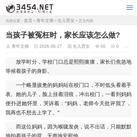
首页
青年文摘
生儿育女
当前位置：
>
>
> 正文内容
当孩子被冤枉时，家长应该怎么做?
青年文摘
2026-05-27
生儿育女
65
0
放学时分，学校门口总是熙熙攘攘，家长们焦急地
等候着孩子的身影。
一个略显疲惫的妈妈站在校门口，不时低头看着手
表。她的儿子，脸上挂着泪痕，冲出校门，一看到妈妈
便扑进她怀里，哭诉着：“妈妈，老师今天批评我了，
我再也不想去上学了。”
而这位妈妈，因为喉咙发炎，说不出话，只能默默
地拍着孩子的背，无声地安慰他。