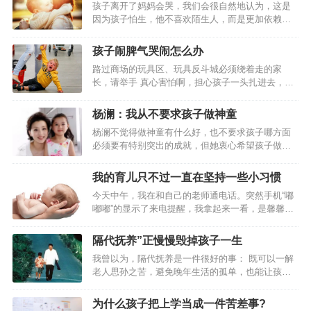
长如何为孩子建立安全感
孩子离开了妈妈会哭，我们会很自然地认为，这是
的朋友，也清楚是不错的，但是在此刻，我想冒火，对身边的同事说：
因为孩子怕生，他不喜欢陌生人，而是更加依赖像
“你看看！这些人的心难道是铁做的吗？！”我知道，如果作为一个咨询
妈妈这样比较亲密的人。的确，这是孩子们内心恐
师，这样充满批判性的话，我不该说，可是，此刻，我不在咨询中，我
慌，需要依赖的重要原因，但是在孩子的不安情绪
孩子闹脾气哭闹怎么办
是一个…
里，孩子一部分来自于安全感的匮乏。台剧《想见
路过商场的玩具区、玩具反斗城必须绕着走的家
你》讲述的是一个年轻人之间的故事，在这个故事
长，请举手 真心害怕啊，担心孩子一头扎进去，拉
中，陈韵如是一个有原生家庭创伤的女儿，她的母
也拉不走，看啥都想买买买，不给买就又哭又
亲重男轻女，家里什么都要给弟弟，包括她自己，
闹。 而孩子的哭闹经常让家长陷入两难境地：坚持
也是对弟弟迁就、牺牲的“物品”之一。陈韵如是一个
杨澜：我从不要求孩子做神童
原则不给买，孩子可能要哭闹很久，还会引发围
从小就内向孤僻的女生，戴着一个耳机自己走在路
杨澜不觉得做神童有什么好，也不要求孩子哪方面
观，又担心孩子之后留下心理阴影；心软买了的
上，看起来很孤独又很自如，可是那份拒绝让人以
必须要有特别突出的成就，但她衷心希望孩子做一
话，以后在遇到这种情况孩子可能会变本加厉，遇
此保护自己的…
个快乐的人，也能给别人带去快乐。为此，杨澜身
到这种情况应该怎么办才科学呢？别惊慌，孩子闹
体力行，努力培养孩子具有几种习惯和品性：爱好
脾气很正常 在要求得不到满足时，几乎所有幼儿都
我的育儿只不过一直在坚持一些小习惯
运动、慈悲为怀、善于表达和富有幽默感。 ● 不
会哭闹。孩子闹脾气的原因有很多, 其中之一是他们
今天中午，我在和自己的老师通电话。突然手机“嘟
敷衍、不马虎 ● 认真对待孩子的每件小事 1996
还不会用语言表达需求，而由于他…
嘟嘟”的显示了来电提醒，我拿起来一看，是馨馨的
年，杨澜在美国生下儿子；2000年10月20日，杨澜
班主任。开学快三个月了，她的老师可从来没打过
在上海又喜得一个六斤多重的小女儿，圆了她想要
我的电话，莫非有什么重要的事情？我于是赶紧挂
“美国儿子中国女儿”的妈妈梦。因为工作缘故，杨澜
隔代抚养”正慢慢毁掉孩子一生
了老师的电话，并立马拨通了馨馨班主任的电话。
不能时时陪在孩子身边，不…
我曾以为，隔代抚养是一件很好的事： 既可以一解
要知道，现在对于我来说，千事万事都没有比儿女
老人思孙之苦，避免晚年生活的孤单，也能让孩子
们学习来得更重要的事情了。只听那边班主任很快
得到充分的呵护与关爱。而我们，则可以腾出精力
的向我阐明了打电话的原因，由于明天下午学校开
放在事业上，一举三得，何乐不为？ 抱着这样的想
家长会，我被馨馨班主任邀请为分享育儿经的家
为什么孩子把上学当成一件苦差事?