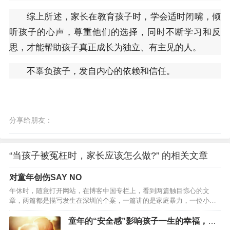
综上所述，家长在教育孩子时，学会适时闭嘴，倾
听孩子的心声，尊重他们的选择，同时不断学习和反
思，才能帮助孩子真正成长为独立、有主见的人。
不辜负孩子，发自内心的依赖和信任。
分享给朋友：
“当孩子被冤枉时，家长应该怎么做?” 的相关文章
对童年创伤SAY NO
午休时，随意打开网站，在博客中国专栏上，看到两篇触目惊心的文
章，两篇都是描写发生在深圳的个案，一篇讲的是家庭暴力，一位小学
学生被父亲毒打，伤痕累累让人心酸不已；一篇是家庭惨剧，身为父亲
的男人，竟然在刹那间摔死一个还不足周岁的幼儿．．．饭咽不下去
童年的“安全感”影响孩子一生的幸福，家
了，半盒饭扔进茶水间的垃圾桶里。我的情绪自控能力，那怕心理学界