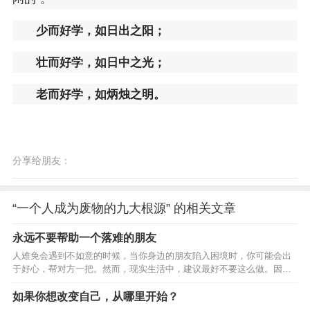
少而好学，如日出之阳；
壮而好学，如日中之光；
老而好学，如炳烛之明。
分享给朋友：
“一个人成为废物的九大根源” 的相关文章
永远不要帮助一个落难的朋友
人难免会遇到不如意的时候，当你身边的朋友陷入困境时，你可能会出
于好心，帮对方一把。然而，现实生活中，建议最好不要这么做。因为
很多时候，对方不仅不会感激你，还会抱怨你，为什么会出现这种现象
呢？一、你的帮助可能起不到什么作用，还会打击到对方的自尊心很多
如果你想改变自己，从哪里开始？
人在落难的时候，虽然过得很艰难，但是他们的内心其实不愿意让周围