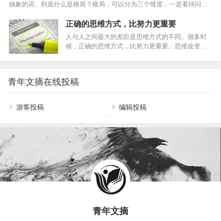
抽象的词。到底什么是格局？格局，可以分为三个维度，一是看待问题
对。3.很喜欢尼采的这段话：获得真正自由的方法是要学会自我控制。
的高度，二是看待问题的长度，三是看待问题的深度。高度，一个人的
如果情绪总是处于失控状态，就会被感情牵着鼻子走，丧失自由。所
立脚点不同，决定了看问题的高度不同，就像你从一个职员的角度出发
正确的思维方式，比努力更重要
以…
和从一个领导的角度出发，所考虑的问题、所做的决策自然是不同的，
人与人之间最大的差距是思维方式的不同。很多时
也就是大局观，一个高瞻远瞩的人总能从全局出发、长远出发。所以，
候，正确的思维方式，比努力更重要。思维改变一
遇到问题，不要老是走自己的老路，从自己的角度出发，而要学会跳
小步，人生前进一大步。0 1裁缝思维英国有一则家
出，从一个更高的角度去看，你会看明白一些事，做出更好的决策。长
喻户晓的故事：在伦敦的一条街上有三家裁衣店，
度，一…
为了招揽更多的生意，三家裁衣店的老板先后在自
青年文摘在线投稿
己的店铺前亮出一块广告牌。最先挂出的广告牌，
醒目地写着： “本店拥有伦敦最好的裁缝。”第二家
老板见了，不甘示弱，立即挂出一块同样大小的广
游客投稿
编辑投稿
告牌，上书： “本店拥有英国最好的裁缝。”看到这
里，人们以为第三家裁衣店的老板会挂出这样的招
牌：“本店拥有世界…
青年文摘