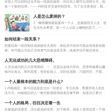
没有人可以回到过去开始一段新的旅程，但任何人都可以演绎今天，创
的人看到自己的窘迫。他们宁愿自己咬咬牙挺过去，靠着自己的力量的
造一个新的结局。”——玛利亚罗宾逊穷则思变。为了生活更美好，我们
改变现状，维护内心最后的尊严。这个时候如果你冒然去帮助对方的
一直在努力改变。在经历过一些事情后，我们会想，嗯，要改变一下自
话，不但没有任何效果，反而会触及他敏感的内心，让他感到自己没面
己，因为我们改变不了世界。于是，我们计划着，想着一天一点的改变
人是怎么废掉的？
子、没…
自己。可是如何改变自己？很多时候，改变自己会痛苦，但不改变自己
1、懒惰懒惰最能废掉一个人，也最能毁灭人生，使
会吃苦。改变很难，所以如果想改变，那肯定是一件很痛苦的事。虽然
生活失去希望。若一个人沾染上懒惰的恶习，一辈
是这样，但在很多时候，我们必须要改变自己。为了更好地赢得出路，
子也就只能混吃等死。懒惰没有牙齿，但却可以吞
必须做出改变。很多时候，我们都需要一种斩断自己退路的勇气。因为
噬人的智慧，因为懒得动脑子。懒惰行动得如此缓
如何结束一段关系？
身…
慢，贫穷很快就能超过它。心理的懒惰，比身体的
想要结束一段控制性或操纵性关系时，身处其中的你可能会有很多的困
懒惰更毁人，也最难改。当心理懒惰时，什么都不
难。你可能认为自己没有勇气结束这段关系，或者伴侣不能没有你，甚
想做，但必须要做工作，身体的各部分，就会感到
至伴侣一直在伤害你，但是如果不离开，你就无法用自己的方法开始生
不安和无聊。反过来说，如果对于这种工作有兴
活。如果你想要真正结束一段关系， 就要提前做好准备，执行计划并坚
人无法成功的几大思维障碍。
趣、愉快，工作效率不但高，身心也会感觉到十分
持到底。最重要的是树立勇气，敢于去做 01.为结束关系做准备 发现自
舒适。2、拖延世界上那些最容易的事情中，拖延时
人无法成功的几大思维障碍。一、总是以金钱为导向。思考和做事以赚
己处于他人控制中很多控制性或操纵性关系比理应发生的时间要长，因
间最不费力，也最能毁一个人。拖延是对生活本身
钱为出发点，唯利是图；有好处就上，没好处就散；只能同甘，不能共
为被控制或操纵的人不承认关系存在任何错误。你可能觉得伴侣只是有
无所适从的问题…
苦；好汉不吃眼前亏，看眼前利益；急功近利，不考虑长远；缺乏助人
一点喜怒无常或者粘人，实际上，对方已经…
和啥得心态，没有责任感和使命感。忠告：用眼睛看到的叫视线，用眼
一个人最根本的能力到底是什么?
光看到的是未来；放眼长远，把握趋势，从长计议，赢在未来。记住，
1.内核稳定。换句话说就是允许一切发生，专注自身，尊重所有人的生
一定把你的事业和趋势、社会责任、社会使命紧紧联系在一起。二、得
活方式。内核稳定的人一般目标感很强或者足够平静，知道自己要什么
意不找退路，失意不找出路。得意之时，没有危机感，满足现状；有小
不要什么，做很多事情也就更加高效和完善；相反地，内核不稳定的人
成功就粘粘自喜，自我满足和陶醉，停止进取，贪图享受或恣意挥霍，
容易毛躁，焦虑不安，遇到一点挫折，就把自己变得一蹶不振，给自己
一个人的格局，往往决定着一生
不做…
施加不必要的压力，然后让自己变得不堪重负。2.一个冷知识：屏蔽力
在最低的境遇里，活出最高的境界。对于格局，很多人觉得这是一个很
是一个人最顶级的能力，任何消耗你的人和事，多看一眼都是你的不