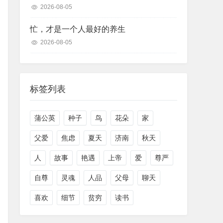
2026-08-05
忙，才是一个人最好的养生
2026-08-05
标签列表
蒲公英
种子
鸟
花朵
家
父爱
焦虑
夏天
济南
秋天
人
故事
艳遇
上帝
爱
尊严
自尊
灵魂
人品
父母
聊天
喜欢
细节
贫穷
读书