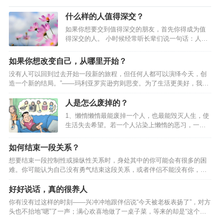
什么样的人值得深交？
如果你想要交到值得深交的朋友，首先你得成为值
得深交的人。 小时候经常听长辈们说一句话：人一
辈子难得交一两个真正的朋友。当时年纪小，心
想：你们就是认识的人太少了呗。后来年纪大一
如果你想改变自己，从哪里开始？
点，懂得一点人际关系的秘密，猜测他们这么说可
没有人可以回到过去开始一段新的旅程，但任何人都可以演绎今天，创
能是想向对方表达：你这个朋友很珍贵，是一句客
造一个新的结局。”——玛利亚罗宾逊穷则思变。为了生活更美好，我们
气话。当经历过更多事情之后，越来越发现这句话
一直在努力改变。在经历过一些事情后，我们会想，嗯，要改变一下自
有道理，也许人都是孤独的吧，很难向别人真正敞
己，因为我们改变不了世界。于是，我们计划着，想着一天一点的改变
人是怎么废掉的？
开心扉。又或许，首先自己得成为值得深交的人，
自己。可是如何改变自己？很多时候，改变自己会痛苦，但不改变自己
这样你才有机会交到更多的真朋友。什么样的人值
1、懒惰懒惰最能废掉一个人，也最能毁灭人生，使
会吃苦。改变很难，所以如果想改变，那肯定是一件很痛苦的事。虽然
得深交呢？什么样的人值得深交？（深度好文）01
生活失去希望。若一个人沾染上懒惰的恶习，一辈
是这样，但在很多时候，我们必须要改变自己。为了更好地赢得出路，
既能共…
子也就只能混吃等死。懒惰没有牙齿，但却可以吞
必须做出改变。很多时候，我们都需要一种斩断自己退路的勇气。因为
噬人的智慧，因为懒得动脑子。懒惰行动得如此缓
如何结束一段关系？
身…
慢，贫穷很快就能超过它。心理的懒惰，比身体的
想要结束一段控制性或操纵性关系时，身处其中的你可能会有很多的困
懒惰更毁人，也最难改。当心理懒惰时，什么都不
难。你可能认为自己没有勇气结束这段关系，或者伴侣不能没有你，甚
想做，但必须要做工作，身体的各部分，就会感到
至伴侣一直在伤害你，但是如果不离开，你就无法用自己的方法开始生
不安和无聊。反过来说，如果对于这种工作有兴
活。如果你想要真正结束一段关系， 就要提前做好准备，执行计划并坚
好好说话，真的很养人
趣、愉快，工作效率不但高，身心也会感觉到十分
持到底。最重要的是树立勇气，敢于去做 01.为结束关系做准备 发现自
舒适。2、拖延世界上那些最容易的事情中，拖延时
你有没有过这样的时刻——兴冲冲地跟伴侣说“今天被老板表扬了”，对方
己处于他人控制中很多控制性或操纵性关系比理应发生的时间要长，因
间最不费力，也最能毁一个人。拖延是对生活本身
头也不抬地“嗯”了一声；满心欢喜地做了一桌子菜，等来的却是“这个菜
为被控制或操纵的人不承认关系存在任何错误。你可能觉得伴侣只是有
无所适从的问题…