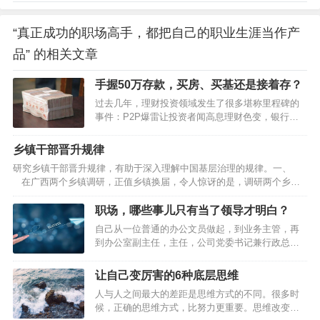
“真正成功的职场高手，都把自己的职业生涯当作产
品” 的相关文章
手握50万存款，买房、买基还是接着存？
过去几年，理财投资领域发生了很多堪称里程碑的
事件：P2P爆雷让投资者闻高息理财色变，银行理
财打破刚兑信仰，房住不炒终结房价持续上涨神
话，股市大幅调整凸显基金高波动本色……似乎所
乡镇干部晋升规律
有的路都被堵上了，资金开始向存款回流。2022年
研究乡镇干部晋升规律，有助于深入理解中国基层治理的规律。一、
一季度，居民存款新增7.82万亿元，相比去年同期
在广西两个乡镇调研，正值乡镇换届，令人惊讶的是，调研两个乡镇
多增1.14万亿元。与此同时，大家还是积极偿还或
几乎所有班子成员都获得了提拔或重用。提拔是指由下一级提升到上一
少借贷款。2022年一季度，居民贷款新增1.26万亿
级，重用是同级却到了更重要岗位。乡镇换届五年一度，几乎所有班子
职场，哪些事儿只有当了领导才明白？
元，相比去年同期少增1.3万亿元。宏观数据能反映
成员都能在五年一度的乡镇换届中提拔重用，且这是可以预期的，这就
数量变化，却不能有效反映微观个体的心态。对个
自己从一位普通的办公文员做起，到业务主管，再
构成了对乡镇干部的巨大激励。乡镇政权是中国五级政权的基层政治，
体投资者而言，资金回流存款更多是无奈…
到办公室副主任，主任，公司党委书记兼行政总
乡镇一级资源比较少，待遇比较差，工作条件也往往比较艰苦，对乡镇
监，再转为销售员，直至离开公司。 职场，哪些事
干…
儿只有当了领导才明白？4条亲身经历的硬道理送给
让自己变厉害的6种底层思维
你…
人与人之间最大的差距是思维方式的不同。很多时
候，正确的思维方式，比努力更重要。思维改变一