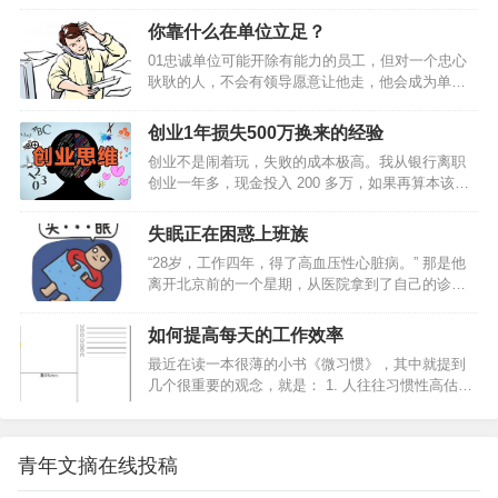
小步，人生前进一大步。裁 缝 思 维英国有一则家
喻户晓的故事：在伦敦的一条街上有三家裁衣店，
你靠什么在单位立足？
为了招揽更多的生意，三家裁衣店的老板先后在自
01忠诚单位可能开除有能力的员工，但对一个忠心
己的店铺前亮出一块广告牌。最先挂出的广告牌，
耿耿的人，不会有领导愿意让他走，他会成为单位
醒目地写着：“本店拥有伦敦最好的裁缝。”第二家老
这个铁打营盘中最长久的战士，而且是最有发展前
板见了，不甘示弱，立即挂出一块同样大小的广告
景的员工。1、 站在老板的立场上思考问题；2、 与
牌，上书：“本店拥有英国最好的裁缝。”看到这里，
创业1年损失500万换来的经验
上级分享你的想法；3、 时刻维护公司的利益；4、
人们以为第三家裁衣店的老板会挂出这样的招牌：
创业不是闹着玩，失败的成本极高。我从银行离职
琢磨为公司赚钱；5、 在外界诱惑面前经得起考验。
“本店拥有世界上最好的裁缝。”不料，那老板却来
创业一年多，现金投入 200 多万，如果再算本该在
你靠什么在单位立足？此文堪称经典2敬业随着社会
了…
上海买房等各种机会成本，损失高达 500 万以上。
进步，人们的知识背景越来越趋同。学历、文凭已
讲讲我首次创业的“事故”。2012 年，36 氪、虎嗅们
不再是公司挑选员工的首要条件。很多公司考察员
失眠正在困惑上班族
每天推送创业团队的成功故事，创业大街上每天都
工的第一条件就是敬业，其次才是专业水平。1、 工
“28岁，工作四年，得了高血压性心脏病。” 那是他
举办创业活动……如果我还不去创业，对得起这帮
作的目的不仅仅在于报酬；2、 提供超…
离开北京前的一个星期，从医院拿到了自己的诊断
可劲儿鼓噪的人吗?于是，我辞掉了在招商银行总行
书，上面写着高血压性心脏病。 这个诊断结果让他
的工作，开始了互联网创业之旅。2013 年初，我回
十分惶恐，但是他心里又很明白，事情到了这种地
到上海，认识了许多互联网公司的年轻人，跟他们
如何提高每天的工作效率
步，只能怪自己。 在将近两年的时间里，他一直深
讲我要做的事，慢慢聚起一支小团队。6 月份项目正
最近在读一本很薄的小书《微习惯》，其中就提到
受失眠的困扰，整个人比两年前胖了21斤，记忆力
式启动，到国庆节前后陆续…
几个很重要的观念，就是： 1. 人往往习惯性高估短
下降非常明显，注意力也很难像以前一样时刻集
期收益，而严重低估坚持做一件事的长期收益；2.
中。随之而来的，还有工作中出现的各种乱子。 生
只要开始行动，就比毫不作为强无数倍；3. 相比在
活里，不如意常有，但从没有哪一刻，让他对自己
一天内做很多事，长时间坚持做一件事，累积起来
的人生如此绝望。 北漂4年，手里…
青年文摘在线投稿
的影响力会更大。我提高工作效率的方法，总结起
来有三个方面：注重“循环”，每天从总结开始，到计