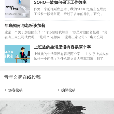
场，你现在看书写读书笔记，两天一本书的节奏。
到上海，认识了许多互联网公司的年轻人，跟他们
SOHO一族如何保证工作效率
请问，你哪里来的那么多时间呢？今天在2016年下
讲我要做的事，慢慢聚起一支小团队。6 月份项目正
作为一个前拖延癌患者，我的SOHO之路上也经历
半年的第一天，和你分享，我的时间管理心得同时
式启动，到国庆节前后陆续…
了很长一段迷茫期。经过了多年的挣扎，研究，学
也是第四本书读书笔记《番茄工作法》，总结六
习，自我教育，我得出的结论是：提高自己在家办
点：1.花10分钟列出当日计划2.管理你的四象限：重
公的效率，是一个系统性工程，没有任何一个小妙
要紧急 重要非紧急 不重要紧急 不重要不紧急3.专注
年底如何与老板谈加薪
招能救人于水火。而这个系统性工程的核心就是：
整块时间 ：利用好你的番茄钟4.利用碎片化时间5.
这是一个关于加薪的段子：“你必须给我加薪！”职员对他的老板说，“现
建立自己的规则。你可以想象一张空白的日程表，
记录你的时间，进行总结6.学会休息，养…
在有三家公司找我呢。”“是吗？”老板问，“是哪三家公司？”“电力公司、
上班的时候，每天的固定时间段的事项是固定的，
电话公司，还有煤气公司。”年底啦，这个段子的确很能代表白领们的心
就好像拼图的核心区域已经拼好了。因此，我们处
声：物价飞涨，股市下跌，楼价上扬，存款缩水，挺了一大年了，加薪
上班族的生活里没有容易两个字
理每个意外任务的时候，只要找到有空白的地方，
来得猛烈些吧。 我有“谈加薪”恐惧症 “加薪，谁不愿意啊？但主动找老板
把新任务放进去就行了。而SOHO之后，你面前有
上班族的生活里没有容易两个字 - 1 -知乎上其实有
谈，内心还真有点恐惧。” 相信吗？说这话的江晓已经拥有了近20年的职
一个空白的框，和一大堆零散的拼图，让人无从下
这样一个问题：为什么那么多人开车回家，到了楼
场生涯，却从来没有过跟老板主动谈加薪的经验！ 少说多做，是她从小
手。空白越多…
下还要在车里坐好久。有个回答点赞特别高。他
就受…
说: 很多时候我也不想下车，因为那是一个分界点。
推开车门你就是柴米油盐、是父亲、是儿子、是老
青年文摘在线投稿
公，唯独不是你自己；在车上，一个人在车上想静
静，抽颗烟，这个躯体属于自己。 有个女生告诉
我，每次和男朋友吵架了伤心了难过了不怕没去
游客投稿
编辑投稿
处，油门一蹬四处晃荡，哭一场可以撑半年，然后
补个妆回去，厚着脸皮嬉皮笑脸地继续把游戏玩下
去。…