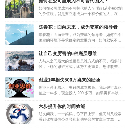
如何在公司里成为不可替代的人？
如何在公司里成为不可替代的人？ 我们从小被灌输
的价值观，就是要立志成为一个有价值的人。在职
场中，如果你的价值点无法体现，那么你将会难以
立足。评判一个人的价值有很多标准，能力强只是
陈春花：面向未来，成为变革的领导者
其中之一而绝非关键。有时候，良好的态度、强烈
陈春花：面向未来，成为变革的领导者 · 如何在不
的责任心以及谦虚的心态往往比个人的工作能力重
确定的环境下寻求确定的发展方向 · 如何驾驭不确
要百倍。下面这篇文章提到的9个职场化的概念，值
定性以实现既定的目标 · 如何让强个体集合在组织
得你深思和学习。 01 学会尊敬和服…
平台 这是数智化生存环境中，领导者所要面对的一
让自己变厉害的6种底层思维
系列挑战。 领导者要聚焦于确定组织的正确方向，
人与人之间最大的差距是思维方式的不同。很多时
关注组织的未来，引导和影响组织成员…
候，正确的思维方式，比努力更重要。思维改变一
小步，人生前进一大步。裁 缝 思 维英国有一则家
喻户晓的故事：在伦敦的一条街上有三家裁衣店，
创业1年损失500万换来的经验
为了招揽更多的生意，三家裁衣店的老板先后在自
创业不是闹着玩，失败的成本极高。我从银行离职
己的店铺前亮出一块广告牌。最先挂出的广告牌，
创业一年多，现金投入 200 多万，如果再算本该在
醒目地写着：“本店拥有伦敦最好的裁缝。”第二家老
上海买房等各种机会成本，损失高达 500 万以上。
板见了，不甘示弱，立即挂出一块同样大小的广告
讲讲我首次创业的“事故”。2012 年，36 氪、虎嗅们
牌，上书：“本店拥有英国最好的裁缝。”看到这里，
六步提升你的时间效能
每天推送创业团队的成功故事，创业大街上每天都
人们以为第三家裁衣店的老板会挂出这样的招牌：
朋友问我，一一妈妈，你平日上班，但同时又经常
举办创业活动……如果我还不去创业，对得起这帮
“本店拥有世界上最好的裁缝。”不料，那老板却来
看到你在微信公众号和其他平台的文章写文章，每
可劲儿鼓噪的人吗?于是，我辞掉了在招商银行总行
了…
日郑多燕，关键俩儿娃儿，周末还带孩子去游乐
的工作，开始了互联网创业之旅。2013 年初，我回