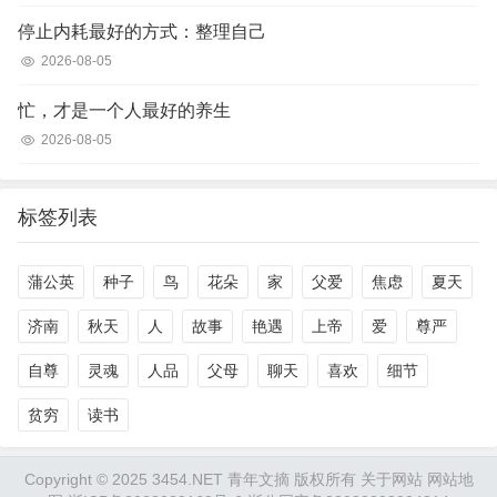
停止内耗最好的方式：整理自己
2026-08-05
忙，才是一个人最好的养生
2026-08-05
标签列表
蒲公英
种子
鸟
花朵
家
父爱
焦虑
夏天
济南
秋天
人
故事
艳遇
上帝
爱
尊严
自尊
灵魂
人品
父母
聊天
喜欢
细节
贫穷
读书
Copyright © 2025 3454.NET 青年文摘 版权所有
关于网站
网站地