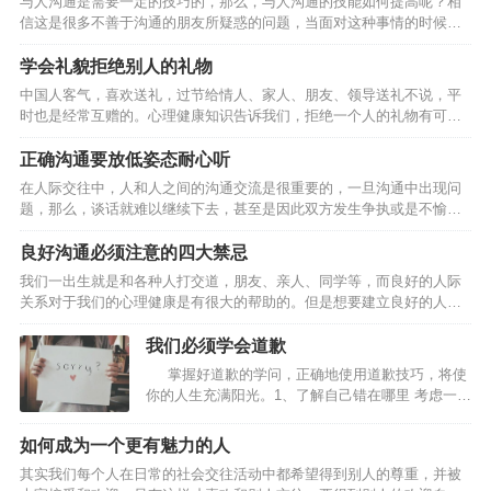
与人沟通是需要一定的技巧的，那么，与人沟通的技能如何提高呢？相
累使你掌握各种知识点，为沟通打下坚实的语言和文字基础。 多看 所谓
信这是很多不善于沟通的朋友所疑惑的问题，当面对这种事情的时候，
多看就是通过经常上互联网看资讯以及通过看电视、看电影、看报纸、
却无法开口顺畅的交流，对于这类朋友来说是非常尴尬的事情。具体的
看杂志来获取当今社会的热点信息，为沟通冷场时找话茬…
应对妙招就在下文的内容中。1、觉知：不只是沟通才需要觉知，一切都
学会礼貌拒绝别人的礼物
需要。如果自己说错了话、做错了事，如不想造成无可弥补的伤害时，
中国人客气，喜欢送礼，过节给情人、家人、朋友、领导送礼不说，平
最好的办法是什么？！“我错了”，这就是一种觉知。2、承认我错了：承
时也是经常互赠的。心理健康知识告诉我们，拒绝一个人的礼物有可能
认我错了是沟通的消毒剂，可解冻、改善与转化沟通的问题，就一句：
会给他带来心理方面的不良影响，因此我们要学会如何拒绝别人的礼
我错了！勾销了多少人的新仇旧恨，化解掉多少年打不开的死结，让…
物？ 一是要婉言相告。受赠人应该采用委婉的、不失礼貌的语言，向赠
正确沟通要放低姿态耐心听
送者暗示自己难以接受对方的礼品。比如，当对方向自己赠送手机时，
在人际交往中，人和人之间的沟通交流是很重要的，一旦沟通中出现问
可告知：“我已经有一台了，谢谢。”当一位男士送舞票给一位小姐，而对
题，那么，谈话就难以继续下去，甚至是因此双方发生争执或是不愉
方打算回绝时，可以这么说：“今晚我男朋友也要请我跳舞，而且我们已
快。因此，想要建立自己良好的人际关系，掌握好沟通的原则是很重要
经有约在先了。” 二是可采取直言缘由法，也就是直截了当而…
的。 第一、沟通时舍弃你的自尊心 无谓的自尊和自傲只会成为沟通的绊
良好沟通必须注意的四大禁忌
脚石，因此，至少应当在沟通的时候舍弃自己所谓的自尊心。不要说出
我们一出生就是和各种人打交道，朋友、亲人、同学等，而良好的人际
“我的自尊心不允许我……”这样的话，这只会让沟通无法进行下去。 第
关系对于我们的心理健康是有很大的帮助的。但是想要建立良好的人际
二、沟通时放低姿态 “我说的才是对的”，这种态度只会导致沟通关系的
关系，首先就要和别人良好的沟通，因此以下的四大禁忌是大家需要注
恶化，让沟通无法进行下去。在进行沟通的时候，要尽…
意的。 第一，老是重复别人的话。 鹦鹉学舌虽然可爱，可若是听久了，
我们必须学会道歉
难免觉得枯燥无趣。如果总是解释或重复他人说过的话，比如人家说“这
掌握好道歉的学问，正确地使用道歉技巧，将使
部电视真好看”,你也说“是啊，非常好看”,会让人觉得缺乏实质性内容。这
你的人生充满阳光。1、了解自己错在哪里 考虑一下
时不妨加一些评价，比如“女主角的造型非常新颖”,或者提出相反的观
自己到底在哪里出了错，伤害到了他人。清楚地认
点，打开话匣子。 第二，语气平淡、没有感情。…
识到错误并做有针对性的道歉效果会更好。 2、敢
如何成为一个更有魅力的人
于承担责任 有效的道歉不是一种为自己狡辩的伎
其实我们每个人在日常的社会交往活动中都希望得到别人的尊重，并被
俩，更不是要去骗取别人的宽恕，你必须有责任