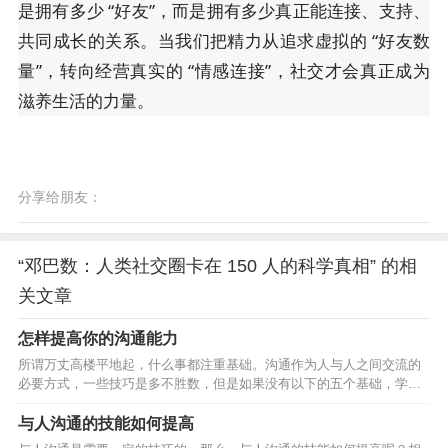
是拥有多少 “好友”，而是拥有多少真正能连接、支持、
共同成长的关系。当我们把精力从追求虚拟的 “好友数
量”，转向经营真实的 “情感连接”，社交才会真正成为
滋养生活的力量。
分享给朋友：
“邓巴数：人类社交圈卡在 150 人的科学真相” 的相
关文章
怎样提高你的沟通能力
所谓万丈高楼平地起，什么事都注重基础。沟通作为人与人之间交流的
必要方式，一些技巧是多不胜数，但是如果没有以下的五个基础，学再
多的技巧，也是白搭，根本就发挥不出来，甚至影响的是自己的心理健
康。那么，怎样提高沟通能力呢？ 多读 所谓多读就是要博览群书，无论
与人沟通的技能如何提高
什么方面的书你都有看，通过读书来获取你没有经历过的经验并不断积