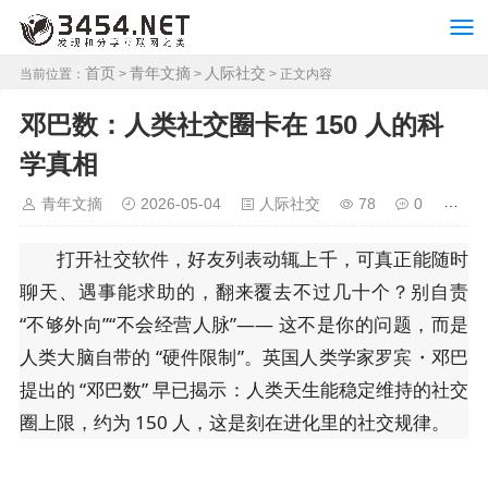
首页
青年文摘
人际社交
当前位置：
>
>
> 正文内容
邓巴数：人类社交圈卡在 150 人的科
学真相
青年文摘
2026-05-04
人际社交
78
0
打开社交软件，好友列表动辄上千，可真正能随时
聊天、遇事能求助的，翻来覆去不过几十个？别自责
“不够外向”“不会经营人脉”—— 这不是你的问题，而是
人类大脑自带的 “硬件限制”。英国人类学家罗宾・邓巴
提出的 “邓巴数” 早已揭示：人类天生能稳定维持的社交
圈上限，约为 150 人，这是刻在进化里的社交规律。