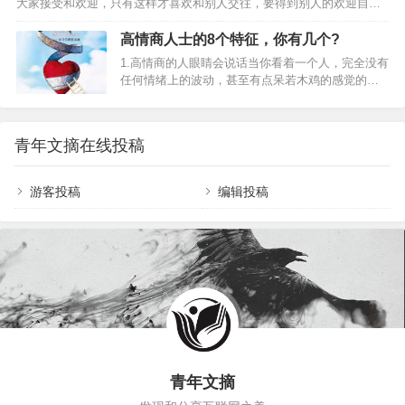
大家接受和欢迎，只有这样才喜欢和别人交往，要得到别人的欢迎自身
感，勇于自责，勇于承认过失，才能够真心地道
需要有一定提高，提升自己的魅力指数，那么如何才能成为一个有魅力
歉。 3、用清楚和正确的文字，而非煽动性的文
的人呢? 第一，以诚待人，以责人之心责己、以恕己之心恕人。对别人
高情商人士的8个特征，你有几个?
字 通常，受伤害者要的，…
要抱着诚挚、宽容的心去相处，自己要抱着自我批评、愿意修改的胸怀
1.高情商的人眼睛会说话当你看着一个人，完全没有
来自省。与人交往的过程中，你怎样对待别人，别人就会怎样对待你。
任何情绪上的波动，甚至有点呆若木鸡的感觉的时
就像照镜子一样，你的表情和态度，可以由他人对你的表情和态度上一
候，说明这个人的情商不会太高。眼睛是心灵的窗
览无遗。你若以诚待人，别人也会以诚待你。你若敌视别人，别人也…
户，情商高的人沟通时，会有眼神交流，用眼睛传
递他的亲和力和感染力，让人感到很舒服。孟子
青年文摘在线投稿
说： “观察一个人，再没有比观察他的眼睛更好的
了。眼睛不能掩盖一个人的丑恶。心中光明正大，
眼睛就明亮；心中不光明正大，眼睛就昏暗不明，
游客投稿
编辑投稿
躲躲闪闪。所以，听一个人说话的时候，注意观察
他的眼睛，他的善恶真伪能往哪里隐藏呢？”2.高情
商的人不易动怒高情商的人知道自己行为背后的…
青年文摘