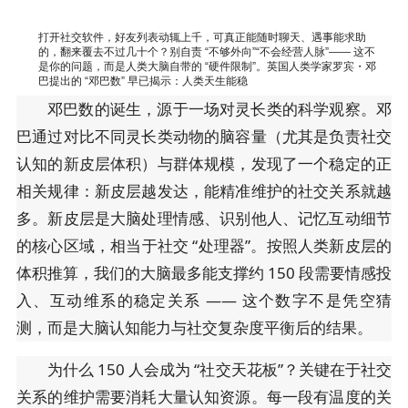
打开社交软件，好友列表动辄上千，可真正能随时聊天、遇事能求助
的，翻来覆去不过几十个？别自责 “不够外向”“不会经营人脉”—— 这不
是你的问题，而是人类大脑自带的 “硬件限制”。英国人类学家罗宾・邓
巴提出的 “邓巴数” 早已揭示：人类天生能稳
邓巴数的诞生，源于一场对灵长类的科学观察。邓
巴通过对比不同灵长类动物的脑容量（尤其是负责社交
认知的新皮层体积）与群体规模，发现了一个稳定的正
相关规律：新皮层越发达，能精准维护的社交关系就越
多。新皮层是大脑处理情感、识别他人、记忆互动细节
的核心区域，相当于社交 “处理器”。按照人类新皮层的
体积推算，我们的大脑最多能支撑约 150 段需要情感投
入、互动维系的稳定关系 —— 这个数字不是凭空猜
测，而是大脑认知能力与社交复杂度平衡后的结果。
为什么 150 人会成为 “社交天花板”？关键在于社交
关系的维护需要消耗大量认知资源。每一段有温度的关