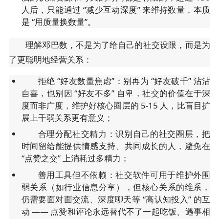
人后，只能通过 “减少互动深度” 来维持数量，本质
是 “用质量换数量”。
理解邓巴数，不是为了给自己的社交设限，而是为
了更聪明地经营关系：
拒绝 “好友数量焦虑”：别再为 “好友破千” 沾沾
自喜，也别因 “好友不多” 自卑，社交的价值在于深
度而非广度，维护好核心圈层的 5-15 人，比盲目扩
展上千弱关系更有意义；
合理分配社交精力：识别自己的社交圈层，把
时间留给能提供情感支持、共同成长的人，避免在
“点赞之交” 上消耗过多精力；
善用工具但不依赖：社交软件可用于维护外围
弱关系（如行业信息分享），但核心关系的维系，
仍需要面对面交流、深度聊天等 “高认知投入” 的互
动 —— 点赞和评论永远替代不了一起吃饭、遇事相