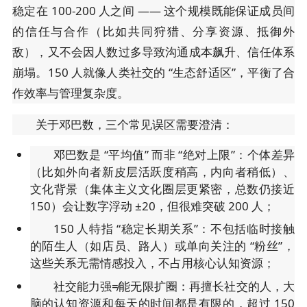
稳定在 100-200 人之间 —— 这个规模既能保证成员间
的信任与合作（比如共同狩猎、分享资源、抵御外
敌），又不会因人数过多导致沟通成本飙升、信任体系
崩塌。150 人就像人类社交的 “生态舒适区”，平衡了合
作效率与管理复杂度。
关于邓巴数，三个常见误区需要澄清：
邓巴数是 “平均值” 而非 “绝对上限”：个体差异
（比如外向者新皮层活跃度稍高，内向者稍低）、
文化背景（集体主义文化圈层更紧密，总数仍接近
150）会让数字浮动 ±20，但很难突破 200 人；
150 人特指 “稳定长期关系”：不包括临时接触
的陌生人（如店员、路人）或单向关注的 “粉丝”，
这些关系无需情感投入，不占用核心认知资源；
社交能力强≠能无限扩圈：再擅长社交的人，大
脑的认知资源和每天的时间都是有限的，超过 150