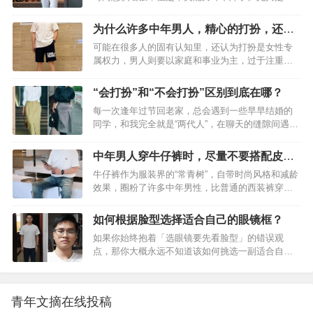
多上了年纪的女人，为了表达自己的年轻时尚感，
明快。也算是一种小变化。条纹衬衫换成格纹衬
总是偏爱一些用力过猛的穿搭方式，装嫩不成反倒
衫，用羊毛衫提亮，得到一个更加休闲更加明快的
为什么许多中年男人，精心的打扮，还是
老态毕现！人到中年想让自己看起来更年轻，这一
搭配组合。换一件印花便西，得到更浪的一个组
一股“老人味”？
可能在很多人的固有认知里，还认为打扮是女性专
点无可厚非，毕竟“减龄”是永恒的穿搭课程之一。但
合。&…
属权力，男人则要以家庭和事业为主，过于注重自
是“减龄”不等于“装嫩”，如果为了显年轻而去尝试一
己的外在形象没啥必要。其实不然，形象就是你的
些不适合自己年龄气质的穿搭，那就纯属画蛇添
社交名片，所谓“先敬罗衣后敬人”，懂得打扮的男
足。其实生活中不乏一些“努力装嫩”的中年男人，看
“会打扮”和“不会打扮”区别到底在哪？
人，无论在任何场合都会得到别人的尊重和欣赏。
完他们的穿衣打扮后，真的辣眼睛还很下头，快看
每一次逢年过节回老家，总会遇到一些早早结婚的
尤其是到了中年阶段的男人，更要深入了解穿衣打
看你有没有中招？一、“努力装嫩”的中年男人，穿
同学，和我完全就是“两代人”，在聊天的缝隙间遇到
扮的重要性，你可以不用像年轻人那样追时髦、赶
衣…
彼此的熟人打招呼，她们都直呼你们居然是同学？
潮流，但是得穿得简约干净且得体。但是穿衣打扮
这是不是你/她之间经常听到的评价。有人50岁看起
是一门很深的学问，如果没有学习到其时尚精髓，
中年男人穿牛仔裤时，尽量不要搭配皮
来像30岁，有人40岁看起来像60岁。为什么人与人
就会给人一种这样的感觉：明明精心打扮了，却还
鞋、拖鞋，换成这些更高级！
牛仔裤作为服装界的“常青树”，自带时尚风格和减龄
之间的差异就是这么大呢？其实这一切和你有钱没
是一股“老人味”，依旧油腻土气！因此中年男人穿衣
效果，圈粉了许多中年男性，比普通的西装裤穿起
钱、会不会化妆，有没有保养关系并不大。主要还
打扮要懂得…
来更时髦洋气，一点也没有油腻感。虽然牛仔裤的
看你的穿搭，与年龄、身材和解，这才是你和同龄
适配性很高，但是对于鞋子的搭配却很有讲究，如
人差距的真实存在。以下这位时尚博主，和我们普
如何根据脸型选择适合自己的眼镜框？
果适配性低的话，就会显得违和突兀，随之营造整
通人一般无二，也没有特别精致的妆容，但是利用
如果你始终抱着「选眼镜要先看脸型」的错误观
体造型的时尚感和完成度。对于中年男人来说，穿
不同的3件单品，这前后反差却不得不让人佩服。
点，那你大概永远不知道该如何挑选一副适合自己
牛仔裤尽量不要搭配“皮鞋和拖鞋”，具体什么原因，
一…
的眼镜。为什么说选眼镜跟脸型半毛钱关系也没
听我细细道来，牛仔裤又该搭配哪些鞋子，今天的
有？建议好好看一下这篇回答。这篇回答，我通过
内容一一为大家解答~一、中年男人穿牛仔裤时，尽
几个案例来告诉你，选择适合自己的眼镜，到底需
量不要配“皮鞋、拖鞋”（1）牛仔裤+皮鞋，适配度
青年文摘在线投稿
要看哪些细节。全篇没有晦涩难懂的知识点，更不
低、油腻土气从单品风格属性上来看，牛仔裤偏时