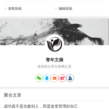
需要你判断自己到底是什么脸型。一、大镜框毁气
尚…
质就在前几天，一位蓝皮书会员给我发来私信，说
游客投稿
编辑投稿
打算去配一副新眼镜，然后问我有什么需要注意
的。之前我就已经在会员群里跟大家说过很多次：
不要选大镜框的眼镜。首先就是，大镜框根本不会
显脸小（大镜框墨镜除外…
青年文摘
发现和分享互联网之美
聚合文章
成功真不是击败别人，而是改变管理好自己