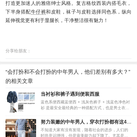
打造更加迷人的雅痞绅士风格。复古格纹西装内搭毛衣，
下半身搭配
牛仔裤
和皮鞋，袜子与皮鞋选择同色系，纵向
延伸视觉更有利于显腿长，干净整洁很有魅力！
分享给朋友：
“会打扮和不会打扮的中年男人，他们差别有多大？”
的相关文章
当衬衫和裤子遇到便装西服
蓝色系便西藏蓝便西 + 浅灰色裤子 + 浅蓝色净色衬
衫 是最安全最经典的一种搭配方式，也是男士衣橱
必备的一个组合。适当调整上面搭配的画风，可以
得到更加明快的下面这个组合。春意更加盎然。蓝
努力装嫩的中年男人，穿衣打扮都有这4个
色便西 + 更深蓝色裤子 + 浅蓝糖果条衬衫 也是相当
特征
不知道大家有没有发现，随着社会的进步，人们的
稳的搭配。这里我们选用了 LP17-100MT-K0004 中
时尚意识增强，但是审美能力却下降了。尤其是很
古蓝弹力斜纹裤子，饱和度较高，相比藏蓝色更加