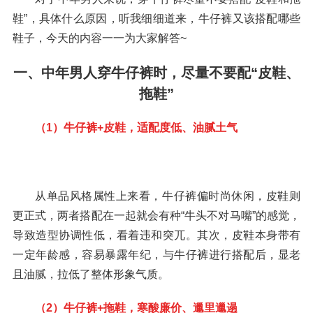
鞋”，具体什么原因，听我细细道来，牛仔裤又该搭配哪些
鞋子，今天的内容一一为大家解答~
一、中年男人穿牛仔裤时，尽量不要配“皮鞋、
拖鞋”
（1）牛仔裤+皮鞋，适配度低、油腻土气
从单品风格属性上来看，牛仔裤偏时尚休闲，皮鞋则
更正式，两者搭配在一起就会有种“牛头不对马嘴”的感觉，
导致造型协调性低，看着违和突兀。其次，皮鞋本身带有
一定年龄感，容易暴露年纪，与牛仔裤进行搭配后，显老
且油腻，拉低了整体形象气质。
（2）牛仔裤+拖鞋，寒酸廉价、邋里邋遢