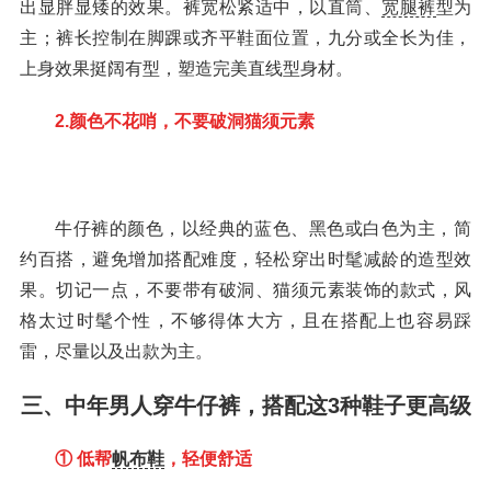
出显胖显矮的效果。裤宽松紧适中，以直筒、
宽腿裤
型为
主；裤长控制在脚踝或齐平鞋面位置，九分或全长为佳，
上身效果挺阔有型，塑造完美直线型身材。
2.颜色不花哨，不要破洞猫须元素
牛仔裤的颜色，以经典的蓝色、黑色或白色为主，简
约百搭，避免增加搭配难度，轻松穿出时髦减龄的造型效
果。切记一点，不要带有破洞、猫须元素装饰的款式，风
格太过时髦个性，不够得体大方，且在搭配上也容易踩
雷，尽量以及出款为主。
三、中年男人穿牛仔裤，搭配这3种鞋子更高级
① 低帮
帆布鞋
，轻便舒适