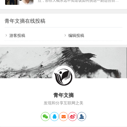
点，那你大概永远不知道该如何挑选一副适合自己
扮的重要性，你可以不用像年轻人那样追时髦、赶
的眼镜。为什么说选眼镜跟脸型半毛钱关系也没
潮流，但是得穿得简约干净且得体。但是穿衣打扮
有？建议好好看一下这篇回答。这篇回答，我通过
是一门很深的学问，如果没有学习到其时尚精髓，
几个案例来告诉你，选择适合自己的眼镜，到底需
就会给人一种这样的感觉：明明精心打扮了，却还
青年文摘在线投稿
要看哪些细节。全篇没有晦涩难懂的知识点，更不
是一股“老人味”，依旧油腻土气！因此中年男人穿衣
需要你判断自己到底是什么脸型。一、大镜框毁气
打扮要懂得…
质就在前几天，一位蓝皮书会员给我发来私信，说
游客投稿
编辑投稿
打算去配一副新眼镜，然后问我有什么需要注意
的。之前我就已经在会员群里跟大家说过很多次：
不要选大镜框的眼镜。首先就是，大镜框根本不会
显脸小（大镜框墨镜除外…
青年文摘
发现和分享互联网之美