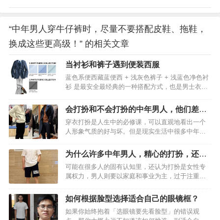
“中年男人穿牛仔裤时，尽量不要搭配皮鞋、拖鞋，
换成这些更高级！” 的相关文章
当衬衫和裤子遇到便装西服
蓝色系便西藏蓝便西 + 浅灰色裤子 + 浅蓝色净色衬
衫 是最安全最经典的一种搭配方式，也是男士衣橱
必备的一个组合。适当调整上面搭配的画风，可以
得到更加明快的下面这个组合。春意更加盎然。蓝
会打扮和不会打扮的中年男人，他们差别
色便西 + 更深蓝色裤子 + 浅蓝糖果条衬衫 也是相当
有多大？
穿衣打扮是人生中的必修课，可以直观地看出一个
稳的搭配。这里我们选用了 LP17-100MT-K0004 中
人形象气质的好与坏。但是现实生活中很多中年男
古蓝弹力斜纹裤子，饱和度较高，相比藏蓝色更加
人却“不会打扮”，一种是不讲究、放任老态；一种则
明快。也算是一种小变化。条纹衬衫换成格纹衬
是自以为精心打扮了，实际不符合自身年龄气质，
衫，用羊毛衫提亮，得到一个更加休闲更加明快的
为什么许多中年男人，精心的打扮，还是
照样看着油腻老气！对于中年男人来说，想要摆脱
搭配组合。换一件印花便西，得到更浪的一个组
一股“老人味”？
可能在很多人的固有认知里，还认为打扮是女性专
油腻和老气，需要迈出的第一步就是“学会打扮”。人
合。&…
属权力，男人则要以家庭和事业为主，过于注重自
靠衣装马靠鞍，先敬罗衣后敬人，都足以说明穿衣
己的外在形象没啥必要。其实不然，形象就是你的
打扮就是一个人的“社交名片”。那么“会打扮”和“不会
社交名片，所谓“先敬罗衣后敬人”，懂得打扮的男
打扮”的中年男人，差别有多大？如何成为一个有品
如何根据脸型选择适合自己的眼镜框？
人，无论在任何场合都会得到别人的尊重和欣赏。
位的男人呢？接下来，就和大家一起聊聊中年男人
如果你始终抱着「选眼镜要先看脸型」的错误观
尤其是到了中年阶段的男人，更要深入了解穿衣打
的时尚进阶法则。一、“会打扮”和“不会打扮…