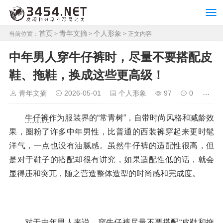
首页
青年文摘
个人形象
当前位置：
>
>
> 正文内容
中年男人穿牛仔裤时，尽量不要搭配皮
鞋、拖鞋，换成这些更高级！
青年文摘
2026-05-01
个人形象
97
0
牛仔裤
作为服装界的“常青树”，自带时尚风格和减龄效
果，圈粉了许多中年男性，比普通的西装裤穿起来更时髦
洋气，一点也没有油腻感。虽然牛仔裤的适配性很高，但
是对于
鞋子
的搭配却很有讲究，如果适配性低的话，就会
显得违和突兀，随之营造整体造型的时尚感和完成度。
对于中年男人来说，穿牛仔裤尽量不要搭配“皮鞋和拖