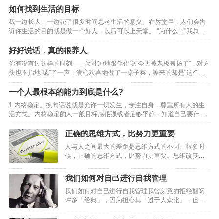
和啥得心态，没有责任感和使命感。忠告：用眼睛看到的叫视线，用眼
如何找到生活的目标
光看到的是未来；放眼长远，把握趋势，从长计议，赢在未来。记住，
我一边长大，一边花了很多时间思考生活的意义。在教堂里，人们会告
一定把你的事业和趋势、社会责任、社会使命紧紧联系在一起。二、得
诉你生活的目的就是做一个好人，以后可以上天堂。 “为什么？”我总在
意不找退路，失意不找出路。得意之时，没有危机感，满足现状；有小
想。虽然，人人对于做一个好人才会拥有充实而有意义的生活这一点毫
成功就粘粘自喜，自我满足和陶醉，停止进取，贪图享受或恣意挥霍，
无疑问。但这么做的关键是什么？你到底是为了什么而做这一切？ 为什
好好说话，真的很养人
不做…
么是一个毫无意义的问题，为了回答“为什么”，我们总要无限循环地转圈
你有没有过这样的时刻——兴冲冲地跟伴侣说“今天被老板表扬了”，对方
圈，因为我们总是重复地用另一个“为什么”来回答这个“为什么”。而只有
头也不抬地“嗯”了一声；满心欢喜地做了一桌子菜，等来的却是“这个菜
在你回答“因为这很有趣”或者“我喜欢这样”时，问题才真正结束。 但其
咸了，那个淡了”；只是随口说了一句“今天好累”，对方马上来了句“谁不
实，生活的目的在于享受生…
累啊”。那一刻，你心里是不是像被泼了一盆冷水，所有的热情瞬间熄
一个人最根本的能力到底是什么?
灭。一个家最大的内耗，不是穷，不是忙，而是不能好好说话：要么敷
1.内核稳定。换句话说就是允许一切发生，专注自身，尊重所有人的生
衍不搭理，要么处处抬杠，要么言语里全是否定。日子久了，心就凉
活方式。内核稳定的人一般目标感很强或者足够平静，知道自己要什么
了；心凉了，家就散了。想要一个家越来越兴旺，好好说话，是绕不开
不要什么，做很多事情也就更加高效和完善；相反地，内核不稳定的人
的一课。01好好说话，不敷衍一个家的温度藏在那些看似无…
容易毛躁，焦虑不安，遇到一点挫折，就把自己变得一蹶不振，给自己
正确的思维方式，比努力更重要
施加不必要的压力，然后让自己变得不堪重负。2.一个冷知识：屏蔽力
人与人之间最大的差距是思维方式的不同。很多时
是一个人最顶级的能力，任何消耗你的人和事，多看一眼都是你的不
候，正确的思维方式，比努力更重要。思维改变一
对。3.很喜欢尼采的这段话：获得真正自由的方法是要学会自我控制。
小步，人生前进一大步。0 1裁缝思维英国有一则家
如果情绪总是处于失控状态，就会被感情牵着鼻子走，丧失自由。所
喻户晓的故事：在伦敦的一条街上有三家裁衣店，
我们如何对自己进行自我管理
以…
为了招揽更多的生意，三家裁衣店的老板先后在自
我们如何对自己进行自我管理我曾刻意的拒绝翻阅
己的店铺前亮出一块广告牌。最先挂出的广告牌，
许多「经典」，因为担心其「过于大众化」，但翻
醒目地写着： “本店拥有伦敦最好的裁缝。”第二家
阅许多旧文的时候，都感觉作者有种先知般的存
老板见了，不甘示弱，立即挂出一块同样大小的广
在，又让人膜拜的不行，德鲁克先生便是其中之