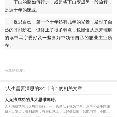
下山的路如何行走，或是将下山变成另一段旅程，
是这十年的课业。
反思自己，第一个十年还有几年的光景，发现了自
己的才能所在，也修正了很多弱点，也慢慢从原来理解
的读书写字爱好及一些喜好中领悟自己的志业主业所
在。
分享给朋友：
“人生需要深思的3个十年” 的相关文章
人无法成功的几大思维障碍。
人无法成功的几大思维障碍。一、总是以金钱为导向。思考和做事以赚
钱为出发点，唯利是图；有好处就上，没好处就散；只能同甘，不能共
苦；好汉不吃眼前亏，看眼前利益；急功近利，不考虑长远；缺乏助人