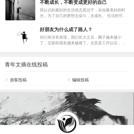
告牌，上书： “本店拥有英国最好的裁缝。”看到这
不断成长，不断变成更好的自己
一。之前推荐过他在六十年代写的 德鲁克：成果管
里，人们以为第三家裁衣店的老板会挂出这样的招
我认识的最好的生活状态莫过于，在你最美好的时
理 ，而这篇关于《如何自我管理》 在今天看来，
牌：“本店拥有世界…
光，为了自己的梦想去奋斗，去成长。 生活的可怕
依旧对我有很多启发，也许诸君看过，便常看常
之处在于，它使得太多的人，慢慢削平了自己的棱
新；如若尚未看过，那便是一个好好思考的机会。
角，变得碌碌无为，安于现状，懒得去努力生活，
这篇文章（Managing Oneselfby Peter F. Drucker）
好朋友为什么成了路人？
只想混吃等死得过一辈子。 但这样的生活是你想要
被《哈佛商业评论》选为十大必读文章的…
你们有没有发现，我们长大之后，圈子越来越小
的吗？ 成长就是不断地挣扎和折腾。每个人都要学
了，交新的朋友越来越难了。尤其是工作以后，除
会成长，而成长，你首先要学会面对孤独，学会坚
了同事和以前的朋友，就不怎么认识别人了。而且
强。 人生总是要不断成长，不断经历挫折的，经历
以前很多老朋友关系也慢慢淡了，见面不知道如何
风霜，即便坠入深渊，饱受折磨，更不能放弃，一
融入话题，觉得自己是个“冷场王”。村上春树有一句
次次站起来，不能认输也不许认输。 因为你要成
青年文摘在线投稿
话，或许能表达这样的心境：“哪里有人喜欢孤独，
长…
只不过不乱交朋友罢了，那样只能落得失望。”相信
也有很多人，曾因“交友不慎”而受伤，或是因为不懂
游客投稿
编辑投稿
得应该向谁敞开心扉，而宁愿独善其身。所以，到
底该如何交朋友？朋友到底值不值得深交？如何维
持和现有朋友之间的关系？日本国宝级心理学家、
知名作…