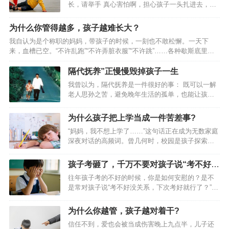
长，请举手 真心害怕啊，担心孩子一头扎进去，拉
前班的时候实现了。那时候，奶奶告诉我：我是怎么出生的，又是怎样
也拉不走，看啥都想买买买，不给买就又哭又
一点一点长大的。让我明白爸爸妈妈爷爷奶奶是最爱我的亲人，是他
闹。 而孩子的哭闹经常让家长陷入两难境地：坚持
为什么你管得越多，孩子越难长大？
（…
原则不给买，孩子可能要哭闹很久，还会引发围
我自认为是个称职的妈妈，带孩子的时候，一刻也不敢松懈。一天下
观，又担心孩子之后留下心理阴影；心软买了的
来，血槽已空。“不许乱跑”“不许弄脏衣服”“不许跳”……各种歇斯底里荡
话，以后在遇到这种情况孩子可能会变本加厉，遇
漾在屋子里，嗓子都喊哑了。 好不容易把孩子哄睡着了，夜里的我也不
到这种情况应该怎么办才科学呢？别惊慌，孩子闹
轻易放过自己。从前一沾枕头就呼呼大睡的我，当了妈妈后常常在半夜
隔代抚养”正慢慢毁掉孩子一生
脾气很正常 在要求得不到满足时，几乎所有幼儿都
突然惊醒，看看睡在身边的女儿。 用网上流行的段子概括我当妈的每一
会哭闹。孩子闹脾气的原因有很多, 其中之一是他们
我曾以为，隔代抚养是一件很好的事： 既可以一解
天，就是“哈哈啊啊啊啊啊啊啊啊啊啊啊”。从孩子清晨的笑脸开始，以我
还不会用语言表达需求，而由于他…
老人思孙之苦，避免晚年生活的孤单，也能让孩子
憔悴不堪的面容结束。 女儿一岁会走路后，我因为照顾她而累哭的次数
得到充分的呵护与关爱。而我们，则可以腾出精力
更是呈指数增长。&n…
放在事业上，一举三得，何乐不为？ 抱着这样的想
为什么孩子把上学当成一件苦差事?
法，儿子小明上幼儿园后，我将退休的父母从老家
“妈妈，我不想上学了……”这句话正在成为无数家庭
接到了武汉。 父母每天接送孩子，把一日三餐妥妥
深夜对话的高频词。曾几何时，校园是孩子探索世
地准备好，彻底解了我和老公的后顾之忧。 小明曾
界的乐园，而今却成了许多青少年眼中的“苦役场”。
患过哮喘病，父亲为了给容易盗汗的小明换毛巾，
数据显示，超过60%的青少年认为上学是“压力源”，
常常睡不了一个整觉…… 看着儿子一天天欢实、健
孩子考砸了，千万不要对孩子说“考不好没
甚至出现胃痛、失眠等躯体化症状。为何今天的教
康，我对父母说：“爸爸妈妈，你俩干脆一直随我们
关系”
往年孩子考的不好的时候，你是如何安慰的？是不
育让本该蓬勃的生命力枯萎？这背后，是青少年心
住算了，小明和我们都离不开你…
是常对孩子说“考不好没关系，下次考好就行了？”孩
理需求与教育现实的激烈碰撞。为什么孩子把上学
子考砸了，千万不要对孩子说“考不好没关系”，聪明
当成一件苦差事？【被“异化”的学习：当教育背离成
父母这么说如果是这样，建议你认真的阅读下这篇
长本质】社会发展日新月异，而当代青少年背负着
为什么你越管，孩子越对着干?
文章，或许从中你能学到更科学且温暖的安慰方
远超承受能力的学业压力：每天学习时长超过10小
信任不到，爱也会被当成伤害晚上九点半，儿子还
式。01 不建议说“考不好没关系”家长一句轻飘飘的
时，睡眠不足7小时成为常态。一位高三学生…