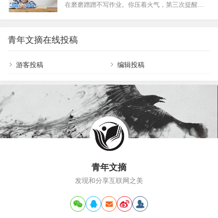
在磨磨蹭蹭不写作业。你压着火气，第三次提醒：
“考不好没关系”，看似是豁达的安慰，实则可能对孩
“该写作业了。”他把笔一摔：“你就知道催我！烦不
子的学习埋下诸多隐患，尤其是以下几点：第一，
烦！”你愣住了。明明是为他好，怎么就成了他眼里
影响孩子的自我效能感所谓自我效能感，说的简单
的“烦”？为什么你越管，孩子越对着干？子夏两千年
点，就是一个人对自己是否有能力完成一件事的自
青年文摘在线投稿
前就说透了上周，女儿拿着考了78分的试卷让你签
信程度。自我效能感影响人们做事的选择、努力
字。你刚说了句“这道题上次错过，怎么又错了”，她
程…
立刻红了眼圈：“我就是笨！你天天说我！”你本想帮
游客投稿
编辑投稿
她分析原因，她却把你的关心，当成了指责。这样
的场景，是不是特别熟悉？我们总以为，管孩子是
因为爱，批评孩子是因为负责。可为什么有时…
青年文摘
发现和分享互联网之美