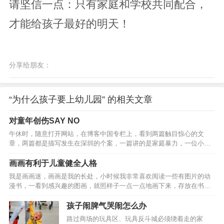
请坚信一点：只有家庭和学校共同配合，
才能给孩子最好的明天！
分享给朋友：
“为什么孩子要上幼儿园” 的相关文章
对童年创伤SAY NO
午休时，随意打开网站，在博客中国专栏上，看到两篇触目惊心的文
章，两篇都是描写发生在深圳的个案，一篇讲的是家庭暴力，一位小学
学生被父亲毒打，伤痕累累让人心酸不已；一篇是家庭惨剧，身为父亲
的男人，竟然在刹那间摔死一个还不足周岁的幼儿．．．饭咽不下去
画画有利于儿童健全人格
了，半盒饭扔进茶水间的垃圾桶里。我的情绪自控能力，那怕心理学界
我是画画迷，画画是我的长处，小时候我非常喜欢阅读一些有图片的动
的朋友，也清楚是不错的，但是在此刻，我想冒火，对身边的同事说：
漫书，一看到感兴趣的图画，就照样子一点一点地画下来，存放在书本
“你看看！这些人的心难道是铁做的吗？！”我知道，如果作为一个咨询
里，有时候还会拿出来给爸爸妈妈他（她）们欣赏一下，他们都赞我画
师，这样充满批判性的话，我不该说，可是，此刻，我不在咨询中，我
得好，这让我对画画产生了浓厚地兴趣，自信心也增强了。有一次，我
孩子闹脾气哭闹怎么办
是一个…
在电视上看见一位叫齐白石的画家，他画得“虾”可棒了，就像真的一样，
路过商场的玩具区、玩具反斗城必须绕着走的家
我非常羡慕他，想和他那样当一名真正的大画家。我的心愿终于在上学