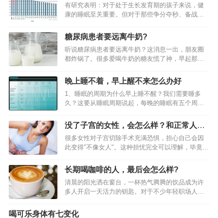
了！
有研究表明：对于处于生长发育期的孩子来说，健
康的睡眠至关重要。但对于那些争分夺秒、备战中
考和高考的考生们熬夜是家常便饭的事情，12点之
前上床休息对他们来说都是很难的。 不少学生从高
糖尿病患者要远离牛奶?
一开始就被各种灌鸡汤，觉得自己只要晚上不睡
听说糖尿病患者要远离牛奶？这消息一出，朋友圈
觉，然后熬夜努力学习，自己就能考上好大学。然
都炸锅了。很多爱喝牛奶的糖友慌了神，早起那杯
后长期奋斗在熬夜一线。 众所周知，普通成年人每
热乎乎的牛奶到底还能不能入口？其实关于糖友喝
天一般需要6–8小时睡眠时间，方能充分满足一天的
牛奶这件事，真相可能和你想的不太一样。糖尿病
工作生活需求，未成年人的睡眠时间则更长： 上
晚上睡不着，早上醒不来怎么办好
患者要远离牛奶？医生劝告：不想血糖失控，尽量
图，是美国的心理学家和睡眠学教授明德尔博士曾
1、睡眠的周期为什么早上睡不醒？我们需要睡多
少喝5种牛奶真的是糖尿病患者的禁忌吗1、牛奶的
经设计过的一个睡眠时间表，里面详细写好了每个
久？这要从睡眠周期说起，每晚的睡眠有五个周
营养价值牛奶含有丰富的蛋白质和钙质，是日常饮
年…
期，以90分钟为一周期，睡眠循环需要重复4～5
食中重要的营养来源。对于糖尿病患者来说，牛奶
次，也就是6～7.5小时。因此如果我们晚上10:30睡
中的乳糖虽然属于碳水化合物，但升糖指数并不算
没了子宫的女性，会怎么样？和正常人有
觉，就应该在早上6点醒来，便不会感到疲惫。不过
太高。2、牛奶是否会导致血糖飙升适量饮用牛奶一
啥区别？
很多女性对子宫切除手术充满恐惧，担心自己会因
研究也发现，需要多长时间睡眠会因人而异。 从这
般不会引起血糖剧烈波动。关键在于选择低脂或无
此变得"不像女人"。这种担忧完全可以理解，毕竟子
个角度看，运动手环、智能手表确实可以帮助你，
糖的牛奶品种…
宫在传统观念中与女性特质紧密相连。但现代医学
它们记录你的睡眠周期，在你周期结束的浅睡眠期
告诉我们，事实可能和想象不太一样。 没了子宫的
唤醒你。2、光线与睡眠研究表明，清晨的光线若能
长期喝咖啡的人，最后会怎么样?
女性，会怎么样？和正常人有啥区别？看完心里了
进入房间，则轻松睡醒的比例就会高。需要光线的
清晨的阳光洒在窗台，一杯热气腾腾的饮品成为许
然 一、生理上的变化 1.月经消失 子宫切除后最直接
照度大于2500，这相当于多云天的…
多人开启一天活力的钥匙。对于不少年轻职场人和
的…
学生群体而言，这种深褐色的液体不仅是提神醒脑
的利器，更逐渐演变成一种生活仪式。有人担心长
喝可乐身体有七变化