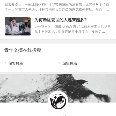
期饮用会给身体带来负担，也有人乐此不疲地享受
日常餐桌上，一瓶冰镇饮料往往能带来瞬间的清爽感，尤其是对于忙碌
其中的风味。其实，只要掌握科学的饮用方式，这
了一天的都市人来说，那种气泡在舌尖炸裂的感觉格外解压。然而，对
种习惯能在潜移默化中为健康增添几分助力。那些
于身体已经发出预警信号的人群而言，这种看似普通的快乐水可能潜藏
常年保持这一习惯的人，身体往往会在不知不觉中
着不小的隐患。特别是那些已经被确诊为血压偏高的人群，如果频繁将
为何癌症去世的人越来越多?
发生一些积极的变化，这些变化并非一蹴而就，而
可乐作为日常解渴的首选，身体内部的环境可能会在不知不觉中发生一
是日积月累的结果。…
办公室里的小张最.近总念叨："以前村里老人活到八
系列改变。这些变化并非危言耸听，而是基于人体代谢机制产生的真实
九十岁很常见，现在连隔壁王叔才五十多就走
反应，值得每一位关注心血管健康的人仔细审视。 一、血压数值的波动
了..."这话听着扎心，但确实戳中了个现象——以前
风险 1、咖啡因的短期刺…
觉得癌症是遥不可及的"富贵病"，如今却像躲在暗处
的影子，不知什么时候就会突然窜出来。更让人后
青年文摘在线投稿
背发凉的是，世界卫生组织最.新数据显示，全球每5
个人里就有1人可能被癌症盯上。到底是什么让这
个"沉默杀手"的势力范围越划越大？…
游客投稿
编辑投稿