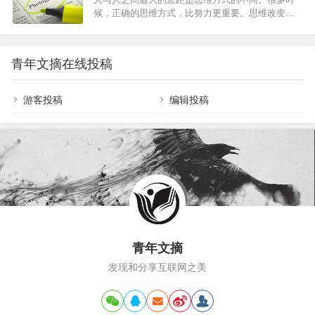
部门主管，是一个相貌普通、性格比较“闷”的女生。
候，正确的思维方式，比努力更重要。思维改变一
刚认识不久，我就发现她非常喜欢“甩脸子”，脾气来
小步，人生前进一大步。0 1裁缝思维英国有一则家
得飞快。有一次，我筛选完招聘简历，就问她“面试
喻户晓的故事：在伦敦的一条街上有三家裁衣店，
时间确定在哪天”，谁知她瞥我一眼，拉着脸继续做
为了招揽更多的生意，三家裁衣店的老板先后在自
她手头的事，根本没搭理我，让我感到莫名其妙。
青年文摘在线投稿
己的店铺前亮出一块广告牌。最先挂出的广告牌，
因为我俩工位离得很近，我发现她几乎每天都拉…
醒目地写着： “本店拥有伦敦最好的裁缝。”第二家
老板见了，不甘示弱，立即挂出一块同样大小的广
游客投稿
编辑投稿
告牌，上书： “本店拥有英国最好的裁缝。”看到这
里，人们以为第三家裁衣店的老板会挂出这样的招
牌：“本店拥有世界…
青年文摘
发现和分享互联网之美