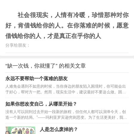
社会很现实，人情有冷暖，珍惜那种对你
好，肯借钱给你的人。在你落难的时候，愿意
借钱给你的人，才是真正在乎你的人
分享给朋友：
“缺一次钱，你就懂了” 的相关文章
永远不要帮助一个落难的朋友
人难免会遇到不如意的时候，当你身边的朋友陷入困境时，你可能会出
于好心，帮对方一把。然而，现实生活中，建议最好不要这么做。因为
很多时候，对方不仅不会感激你，还会抱怨你，为什么会出现这种现象
呢？一、你的帮助可能起不到什么作用，还会打击到对方的自尊心很多
如果你想改变自己，从哪里开始？
人在落难的时候，虽然过得很艰难，但是他们的内心其实不愿意让周围
没有人可以回到过去开始一段新的旅程，但任何人都可以演绎今天，创
的人看到自己的窘迫。他们宁愿自己咬咬牙挺过去，靠着自己的力量的
造一个新的结局。”——玛利亚罗宾逊穷则思变。为了生活更美好，我们
改变现状，维护内心最后的尊严。这个时候如果你冒然去帮助对方的
一直在努力改变。在经历过一些事情后，我们会想，嗯，要改变一下自
话，不但没有任何效果，反而会触及他敏感的内心，让他感到自己没面
己，因为我们改变不了世界。于是，我们计划着，想着一天一点的改变
人是怎么废掉的？
子、没…