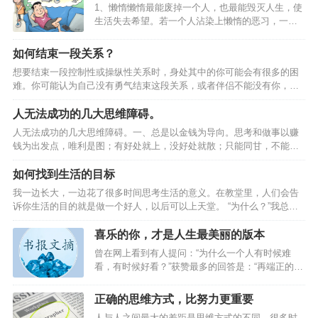
自己。可是如何改变自己？很多时候，改变自己会痛苦，但不改变自己
1、懒惰懒惰最能废掉一个人，也最能毁灭人生，使
会吃苦。改变很难，所以如果想改变，那肯定是一件很痛苦的事。虽然
生活失去希望。若一个人沾染上懒惰的恶习，一辈
是这样，但在很多时候，我们必须要改变自己。为了更好地赢得出路，
子也就只能混吃等死。懒惰没有牙齿，但却可以吞
必须做出改变。很多时候，我们都需要一种斩断自己退路的勇气。因为
噬人的智慧，因为懒得动脑子。懒惰行动得如此缓
如何结束一段关系？
身…
慢，贫穷很快就能超过它。心理的懒惰，比身体的
想要结束一段控制性或操纵性关系时，身处其中的你可能会有很多的困
懒惰更毁人，也最难改。当心理懒惰时，什么都不
难。你可能认为自己没有勇气结束这段关系，或者伴侣不能没有你，甚
想做，但必须要做工作，身体的各部分，就会感到
至伴侣一直在伤害你，但是如果不离开，你就无法用自己的方法开始生
不安和无聊。反过来说，如果对于这种工作有兴
活。如果你想要真正结束一段关系， 就要提前做好准备，执行计划并坚
人无法成功的几大思维障碍。
趣、愉快，工作效率不但高，身心也会感觉到十分
持到底。最重要的是树立勇气，敢于去做 01.为结束关系做准备 发现自
舒适。2、拖延世界上那些最容易的事情中，拖延时
人无法成功的几大思维障碍。一、总是以金钱为导向。思考和做事以赚
己处于他人控制中很多控制性或操纵性关系比理应发生的时间要长，因
间最不费力，也最能毁一个人。拖延是对生活本身
钱为出发点，唯利是图；有好处就上，没好处就散；只能同甘，不能共
为被控制或操纵的人不承认关系存在任何错误。你可能觉得伴侣只是有
无所适从的问题…
苦；好汉不吃眼前亏，看眼前利益；急功近利，不考虑长远；缺乏助人
一点喜怒无常或者粘人，实际上，对方已经…
和啥得心态，没有责任感和使命感。忠告：用眼睛看到的叫视线，用眼
如何找到生活的目标
光看到的是未来；放眼长远，把握趋势，从长计议，赢在未来。记住，
我一边长大，一边花了很多时间思考生活的意义。在教堂里，人们会告
一定把你的事业和趋势、社会责任、社会使命紧紧联系在一起。二、得
诉你生活的目的就是做一个好人，以后可以上天堂。 “为什么？”我总在
意不找退路，失意不找出路。得意之时，没有危机感，满足现状；有小
想。虽然，人人对于做一个好人才会拥有充实而有意义的生活这一点毫
成功就粘粘自喜，自我满足和陶醉，停止进取，贪图享受或恣意挥霍，
无疑问。但这么做的关键是什么？你到底是为了什么而做这一切？ 为什
喜乐的你，才是人生最美丽的版本
不做…
么是一个毫无意义的问题，为了回答“为什么”，我们总要无限循环地转圈
曾在网上看到有人提问：“为什么一个人有时候难
圈，因为我们总是重复地用另一个“为什么”来回答这个“为什么”。而只有
看，有时候好看？”获赞最多的回答是：“再端正的容
在你回答“因为这很有趣”或者“我喜欢这样”时，问题才真正结束。 但其
貌，也不会一成不变。它会随着人心的动荡而起
实，生活的目的在于享受生…
伏。”一个人的容貌，有时候不仅取决于先天，也与
正确的思维方式，比努力更重要
其情绪跟心态息息相关。01坏情绪，使人变丑我的
人与人之间最大的差距是思维方式的不同。很多时