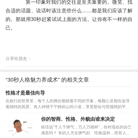
第一印象对我们的交往是至关重要的。微笑、找
合适的话题、说话时该注意些什么……都是我们应该了解
的。那就用30秒赶紧试试上面的方法。让你有不一样的自
己。
分享给朋友：
“30秒人格魅力养成术” 的相关文章
性格才是最佳向导
在旅行的世界里，每个人的脚步都踏着不同的节奏，每颗心灵都在追寻
着独特的风景。有人钟情于宁静的山间小道，享受那份与世隔绝的平
和；而有人则热衷于城市的喧嚣，渴望在繁华中感受生活的脉动。性
格，如同一把钥匙，开启了通往不同旅行体验的大门。它不仅塑造了人
你的智商、性格、外貌由谁来决定
们如何看待这个世界，也决定了他们在旅途中寻找什么样的经历。性格
俗话说“千人千脾气，万人万模样”，你对现在的自己
影响着人们对旅游目的地的选择以及旅行方式的偏好。例如，外向型的
满意吗？ 有的人天生脾气好、性格温和，而有人天
人往往倾向于选择社交性强、充满活力的活动，他们更愿意参与群体旅