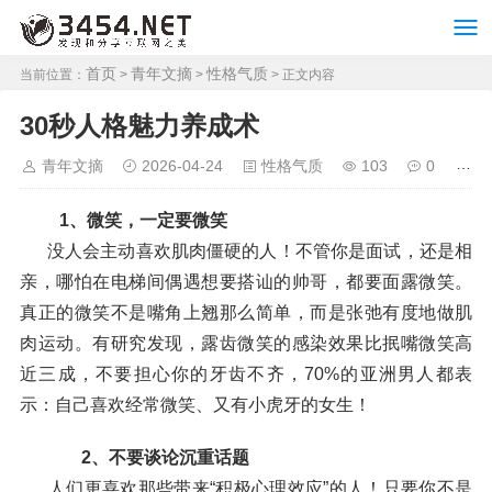
首页
青年文摘
性格气质
当前位置：
>
>
> 正文内容
30秒人格魅力养成术
青年文摘
2026-04-24
性格气质
103
0
1、微笑，一定要微笑
没人会主动喜欢肌肉僵硬的人！不管你是面试，还是相
亲，哪怕在电梯间偶遇想要搭讪的帅哥，都要面露微笑。
真正的微笑不是嘴角上翘那么简单，而是张弛有度地做肌
肉运动。有研究发现，露齿微笑的感染效果比抿嘴微笑高
近三成，不要担心你的牙齿不齐，70%的亚洲男人都表
示：自己喜欢经常微笑、又有小虎牙的女生！
2、不要谈论沉重话题
人们更喜欢那些带来“积极心理效应”的人！只要你不是