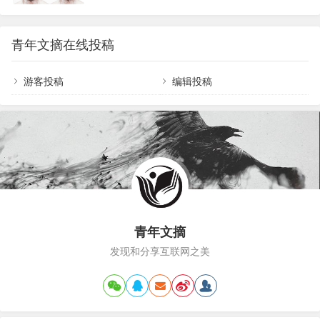
绪易怒的人来说，学会控制情绪不仅能够提升个人
变得忧郁了。15年过去了也没能好转。 像伊恩这
的生活质量，还能改善人际关系，让自己在各种场
样的故事，我看过许多：一位投资银行的首席执行
合中都能稳如泰山。以下是9个实用的情绪控制技
官…
青年文摘在线投稿
巧，帮助你成为情绪的主人。一、认识情绪根源情
绪易怒往往不是无缘无故的，它可能源于过去的经
历、压力积累或者性格特点。首先，我们要学会审
游客投稿
编辑投稿
视自己的情绪，当愤怒涌上心头时，不要急于爆
发，而是停下来问问自己：“我为什么会这么生气？
是因为对方的行为真的不可原谅，还是因为我自己
最近压力太大？”…
青年文摘
发现和分享互联网之美