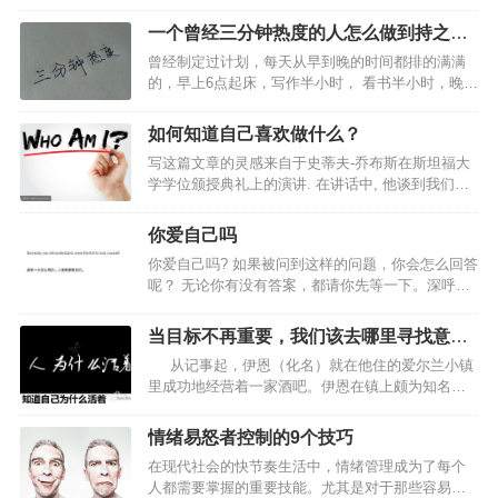
生脾气暴躁、性格忤逆； 有人天生丽质，有的人却
行或者探索热闹非凡的城市中心。相反，内向型的个体可能更偏爱独自
只能油头粉面，为什么呢？ 我们的外在形象和内在
一个曾经三分钟热度的人怎么做到持之以
旅行或加…
的素质往往由父母决定着，主要表现在以下三
恒
曾经制定过计划，每天从早到晚的时间都排的满满
点： 人的认知、情绪情感、记忆、智力、人格都属
的，早上6点起床，写作半小时， 看书半小时，晚上
于心理学的范畴 一、性格 性格受父亲的遗传影响
跑步1小时，看书1小时，11点睡觉。我尽力使自己
大。性格的形成固然有先天的成分，但主要是后天
忙碌，几乎没有什么休息娱乐时间，总觉得如果玩
的影响，相对而言，父亲的影响力会更大些。其
如何知道自己喜欢做什么？
乐休息会破坏当前这种“勤奋”的状态，于是每天都很
中，父爱的作用对女儿的影响更大。&n…
写这篇文章的灵感来自于史蒂夫-乔布斯在斯坦福大
累，从早忙到晚，完全透不过气，结果往往坚持不
学学位颁授典礼上的演讲. 在讲话中, 他谈到我们曾
到1周（仅仅只有7天）就放弃，很多书都只是看了
听过成千上万遍的忠告: “你必须找到你所喜欢的东
个开头，运动就更是嘴上说说。然而计划放弃之
西. 工作上是如此, 对情侣也是如此. 你的工作将占据
后，我变得非常懒，下班回家就躺床上刷剧，很晚
你爱自己吗
你生命中大半个人生, 唯一能真正获得满足的方法是
也不愿睡，早上掐着点起床，来不及吃早饭，稀里
你爱自己吗? 如果被问到这样的问题，你会怎么回答
做你认为伟大的工作, 而唯一能做伟大的工作的方法
糊涂地收拾一通就上班，周末也基本上宅在家里叫
呢？ 无论你有没有答案，都请你先等一下。深呼
是喜爱你做的事。” –史蒂夫.乔布斯 那么, 问题自
外卖…
吸、慢慢的吐气，再一次深呼吸、慢慢的吐气，沉
然地出来了, 怎样找到你喜欢做什么事情? 这是一个
静下你的心。 如果你要闭上眼睛也可以，请再问问
很大的问题. 让我热血沸腾的是我们听到我们必须一
当目标不再重要，我们该去哪里寻找意
你自己：我爱我自己吗？答案会浮现出来的，你的
直做我们喜…
义？
从记事起，伊恩（化名）就在他住的爱尔兰小镇
心会回答你所问的问题。 爱自己并不是让自己吃好
里成功地经营着一家酒吧。伊恩在镇上颇为知名。
的、穿好的而已。我们的个案中许多人在心灵上是
他有许多朋友，都是他在他们来吃喝的时候认识
十分苛待自己的，总是觉得自己不够好、没有自
的。他也一直过得非常开心。 最终，伊恩决定卖
信，在能力、容貌、身材上尤其多。 因为觉得自己
情绪易怒者控制的9个技巧
掉他的生意。他的存款和卖掉生意所赚到的钱，已
不够好，进而认为自己是不值得的，所以凡事都不
在现代社会的快节奏生活中，情绪管理成为了每个
经足以让他继续舒服地过日子。他已经准备好好放
力…
人都需要掌握的重要技能。尤其是对于那些容易情
松，享受他之前努力的成果。可是，忽然之间，他