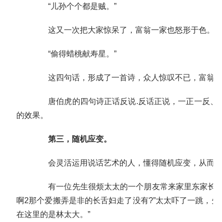
“儿孙个个都是贼。”
这又一次把大家惊呆了，富翁一家也怒形于色。他
“偷得蜡桃献寿星。”
这四句话，形成了一首诗，众人惊叹不已，富翁合
唐伯虎的四句诗正话反说.反话正说，一正一反、句
的效果。
第三，随机应变。
会灵活运用说话艺术的人，懂得随机应变，从而能
有一位先生很烦太太的一个朋友常来家里东家长西家
啊2那个爱搬弄是非的长舌妇走了没有?”太太吓了一跳，
在这里的是林太大。”