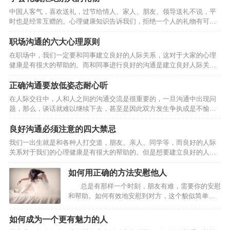
什么方面的书你都有看，通过读书来获取你没有经历过的经验并不断积
中国人客气，喜欢送礼，过节给情人、家人、朋友、领导送礼不说，平
累使你掌握各种知识点，为沟通打下坚实的语言和文字基础。 多看 所谓
时也是经常互赠的。心理健康知识告诉我们，拒绝一个人的礼物有可能
多看就是通过经常上互联网看资讯以及通过看电视、看电影、看报纸、
会给他带来心理方面的不良影响，因此我们要学会如何拒绝别人的礼
看杂志来获取当今社会的热点信息，为沟通冷场时找话茬…
物？ 一是要婉言相告。受赠人应该采用委婉的、不失礼貌的语言，向赠
职场沟通的六大心理原则
送者暗示自己难以接受对方的礼品。比如，当对方向自己赠送手机时，
在职场中，我们一定要和同事建立良好的人际关系，这对于大家的心理
可告知：“我已经有一台了，谢谢。”当一位男士送舞票给一位小姐，而对
健康是有很大的帮助的。而和同事进行良好的沟通是建立良好人际关系
方打算回绝时，可以这么说：“今晚我男朋友也要请我跳舞，而且我们已
的基础，因此，大家在与人沟通的时候，一定要注意以下的六大原则。
经有约在先了。” 二是可采取直言缘由法，也就是直截了当而…
一、讲出来 尤其是坦白的讲出来你内心的感受、感情、痛苦、想法和期
正确沟通要放低姿态耐心听
望，但绝对不是批评、责备、抱怨、攻击。 二、不攻击对方 不批评、不
在人际交往中，人和人之间的沟通交流是很重要的，一旦沟通中出现问
责备、不抱怨、不攻击、不说教批评、责备、抱怨、攻击这些都是的刽
题，那么，谈话就难以继续下去，甚至是因此双方发生争执或是不愉
子手，只会使事情恶化。 三、互相尊重 只有给予对方尊重才有沟通，若
快。因此，想要建立自己良好的人际关系，掌握好沟通的原则是很重要
对方不尊重你时，你也要适当的请求对方的尊重…
的。 第一、沟通时舍弃你的自尊心 无谓的自尊和自傲只会成为沟通的绊
良好沟通必须注意的四大禁忌
脚石，因此，至少应当在沟通的时候舍弃自己所谓的自尊心。不要说出
我们一出生就是和各种人打交道，朋友、亲人、同学等，而良好的人际
“我的自尊心不允许我……”这样的话，这只会让沟通无法进行下去。 第
关系对于我们的心理健康是有很大的帮助的。但是想要建立良好的人际
二、沟通时放低姿态 “我说的才是对的”，这种态度只会导致沟通关系的
关系，首先就要和别人良好的沟通，因此以下的四大禁忌是大家需要注
恶化，让沟通无法进行下去。在进行沟通的时候，要尽…
意的。 第一，老是重复别人的话。 鹦鹉学舌虽然可爱，可若是听久了，
如何用正确的方法安慰他人
难免觉得枯燥无趣。如果总是解释或重复他人说过的话，比如人家说“这
总是有那样一个时刻，朋友有难，需要你的安慰
部电视真好看”,你也说“是啊，非常好看”,会让人觉得缺乏实质性内容。这
和帮助。如何有效地安慰到对方，这个貌似简单的
时不妨加一些评价，比如“女主角的造型非常新颖”,或者提出相反的观
行为却有着聪明的技巧。电话这头的我，也有着相
点，打开话匣子。 第二，语气平淡、没有感情。…
同的困惑。我们随着年龄的增长，人世的变迁，遇
如何成为一个更有魅力的人
到让人难过事的几率越来越高——好友经历婚变、