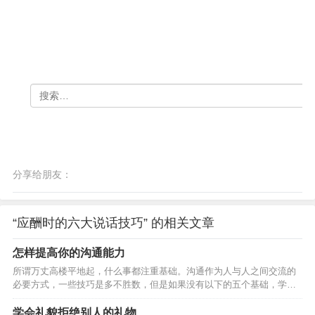
分享给朋友：
“应酬时的六大说话技巧” 的相关文章
怎样提高你的沟通能力
所谓万丈高楼平地起，什么事都注重基础。沟通作为人与人之间交流的
必要方式，一些技巧是多不胜数，但是如果没有以下的五个基础，学再
多的技巧，也是白搭，根本就发挥不出来，甚至影响的是自己的心理健
康。那么，怎样提高沟通能力呢？ 多读 所谓多读就是要博览群书，无论
学会礼貌拒绝别人的礼物