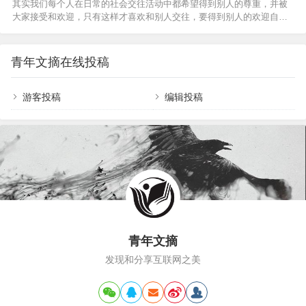
其实我们每个人在日常的社会交往活动中都希望得到别人的尊重，并被
同事婆婆中风、岳父突然死亡、好友的年少至亲得
大家接受和欢迎，只有这样才喜欢和别人交往，要得到别人的欢迎自身
了绝症……人生的生老病死，是我们无论如何也逃
需要有一定提高，提升自己的魅力指数，那么如何才能成为一个有魅力
避不了的东西。我们能帮什么忙？应该帮忙吗？怎
的人呢? 第一，以诚待人，以责人之心责己、以恕己之心恕人。对别人
么帮，才算有效？要帮到什么程度？ 而当别人痛
要抱着诚挚、宽容的心去相处，自己要抱着自我批评、愿意修改的胸怀
苦无…
青年文摘在线投稿
来自省。与人交往的过程中，你怎样对待别人，别人就会怎样对待你。
就像照镜子一样，你的表情和态度，可以由他人对你的表情和态度上一
览无遗。你若以诚待人，别人也会以诚待你。你若敌视别人，别人也…
游客投稿
编辑投稿
青年文摘
发现和分享互联网之美