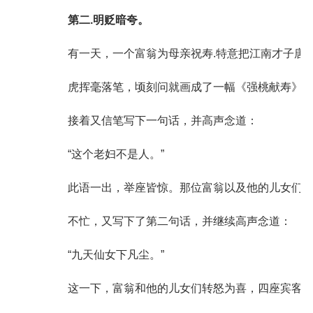
第二.明贬暗夸。
有一天，一个富翁为母亲祝寿.特意把江南才子唐伯
虎挥毫落笔，顷刻问就画成了一幅《强桃献寿》图
接着又信笔写下一句话，并高声念道：
“这个老妇不是人。”
此语一出，举座皆惊。那位富翁以及他的儿女们也
不忙，又写下了第二句话，并继续高声念道：
“九天仙女下凡尘。”
这一下，富翁和他的儿女们转怒为喜，四座宾客也