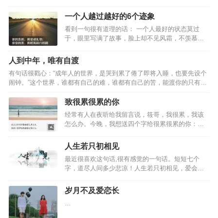
好。人生的旅途，像是一串深浅不一、曲折不平的
脚步，丈量着岁月的山川河流，追逐着时光的阴晴
一个人越过越好的6个迹象
圆缺，修行着生命的悲欢离合。一步一程，每一处
看到一句很有道理的话： 一个人最好的状态莫过
都风撩清梦，雨洗倩影，每一点都蕴含着不经意的
于，眼里写满了故事，脸上却不见风霜，不羡慕
美好，真诚而踏实。生活的历程，是一摞浓淡相
谁，不嘲笑谁，也不依赖谁。 只是悄悄地努力，吞
间、粗细叠加的日子，择捡着世间的凡尘烟火，调
下委屈，喂大格局，活成自己喜欢的样子。 深以为
合着心性的浓淡稀稠，烹煮着情愫的酸甜苦辣，丰
人到中年，唯有自渡
然。 生活不需要太多事参与，故事不需要讲给太多
盈着魂灵的情趣兴致。日复一日，每一刻都水吟曲
有句话很戳心：“成年人的世界，是哭到累了倦了即将入睡，也要先设个
人听，一个人安安静静努力，慢慢靠近自己想要的
乐，火挠歌舞，每一丝琐碎、俗套、素净、酿造，
闹钟。”这个世界，谁都有自己的难，谁都有自己的苦，能渡你的只有你
生活，就足矣。 生活越来越舒服，人生越过越成
都隐藏着不起眼的韵…
自己。如何自渡？夜听建议您做好这三件事。靠自律，成自由 自渡，需
熟，自己越活越坦然的六个迹象，来看看，你中了
要做的第一件事是自律。 我在网上看到过一个问题，高度自律，是一种
致很累很累的你
几条？明白赚钱的重要性，但不把攒钱当作唯一目
什么体验？有个高赞的回答是：“不再被生活拖拽着前进，而是生活在你
的 亦舒说：记得积蓄，那样有朝一日失去任…
经常有人在夜听给我留言说，筱哥，我很累，我该
的方寸之间，一切都有条不紊的进行，想要的生活触手可及，所有的事
怎么办。今晚，我想送四个字给很累很累的你：拒
情都在朝好的方向发展。” 有位听友，跟我分享了她姐姐的故事。 姐姐
绝内耗。 让你心累的，是内耗你有没有过这样的体
是一位家庭主…
验：考试还没开始，就总担心自己考不过；工作稍
人生若只初相见
有失误，就彻夜辗转难眠，担心领导不认可自己；
最近很喜欢这句话,很有感觉的一句话。短短七个
恋人没及时回复信息，就开始胡思乱想；遇到事情
字，道尽人间多少悲凉！人生若只初相见，爱会不
需要选择时，就左右为难，纠结很长时间。 当你陷
会更多，伤会不会更少；人生若只初相见，笑容会
入了这样的情绪之中，说明你正在经历精神内
不会更长，挑剔会不会更少；人生若只初相见～
耗。 心理学上对“内耗”的解释是： 过度的思虑。 焦
岁月不及爱恋长
～……人生若真的只是初相见,就不会有”此情可待成
虑、犹豫、纠结、自责......这…
…
追忆,只是当时已惘然”的唏嘘了。看着那些关于情感
的文字，那些一个个似曾相识的故事，竟然没了曾