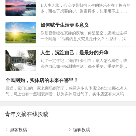
1 人生无常，心安便是归宿人生的快乐不在于拥有的
多，而在于想要的少。财富再多，如果用不上，也
便成了累赘。不要急着追求财富的数量，要先弄清
自己需要什么，需要多少，然后再去追求。有目的
如何赋予生活更多意义
地寻找，总要比无目的地获取能给人们更大的幸福
你是否曾经在寂静的夜晚，仰望星空，思考过这样
感。2 生命的意义在于让别人快乐人生的真正意义不
一个问题：“活着的意义究竟是什么？”生活中，我们
在于长度，而在于质量。人生的质量不在于拥有多
总是在寻找一种目的，一种价值，一种意义，来赋
少，而在于帮助别人多少。想要做到这点，自然要
予我们的存在以合理性。生活并不只是关于生存，
从做个好人开始。约束自己、爱护亲友、帮助他
人生，沉淀自己，是最好的升华
而是关于寻找和实现我们的潜能。每个人都像是一
人，让自己成为别人需要的人，让自己在别人的人
到了一定年纪，我们终会明白：别人怎么看你，或
块未雕琢的玉石，需要经过磨砺和雕琢，才能展现
生中占有一个位置，生命才算是真正的精彩。3 无限
者你自己如何探测地生活，都不重要。重要的是你
出内在的价值。因此，活着的意义在于自我实现，
的内心…
必须要用一种真实方式，度过在手指缝之间如雨水
不断探索和成长。很多时候，我们感到迷茫和无
一样无法停止下落的时间，你要知道自己将会如何
助，是因为我们没有找到自己的使命和目标。通过
全民网购，实体店的未来在哪里？
生活。人到中年宜自敛。人生，要学会沉淀。人
自我反思和心理辅导，我们可以更好地认识自己，
最近，家门口的一家老商场倒闭了，感觉许多实体店没有过去那么有人
生，沉淀自己，是最好的升华。沉淀朋友时间磨平
找到自己的热情和兴趣所在，从而赋予生活更多的
气，网上也有一些唱衰声音，认为实体店过气了。实体店还有未来吗？
人的棱角，也沉淀出真正的朋友。一个挚友胜过万
意义。当然，生…
——人民网网友138****2电商冲击下，有人说“实体店不行了”。到底行不
贯家财。没有任何道路能通往真诚，因为真诚本身
行，咱先探探店——“合生汇又开了5家新店”“好吃好玩宝藏店铺合集”，
就是道路。朋友就像人民币，有真有假。假朋友在
跟着小红书的分享，来到位于北京朝阳区的合生汇商场，几家首店新
你没事的时候，会经常来找你；真朋友在你有事的
青年文摘在线投稿
开，门口人潮涌动。春节假期，合生汇销售额同比增长近15%。河南许
时候，绝不会远离你。真正的朋友，不在于花言巧
昌胖东来，一家企业带火一座城，被网友称为“没有淡季的‘6A级景区’”。
语，而是关键时刻拉…
2024年胖东来商贸集团13家门店，销售…
游客投稿
编辑投稿