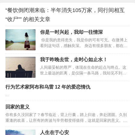
“餐饮倒闭潮来临：半年消失105万家，同行间相互
“收尸”” 的相关文章
你是一时兴起，我却一往情深
你是我的患得患失，我是你的可有可无。在微博上
看到这句话，感触良深。 身边有很多朋友，都在感
情里输得一败涂地，捧着一颗真心去爱人，得到的
却是无尽的冷漠和伤害。 有一个朋友，和男友相处
我于昨晚去世，走时心如止水！
了一段时间以后决定结婚，朋友认定了那个男人，
人间最妥帖的尊严，体现在生命的起点与终点。这
觉得可以和爱的人白头偕老，真的是一件太美好的
世上最远的距离，是仅隔一条马路，我却见不到
事。 于是兴奋冲昏了头脑，以致她完全没有感觉到
你。01父母年迈，但都健在；他们相依为命，互相
男友微妙的态度变化。男友对婚礼完全不上心，她
照顾；他们和你在一座城市，相距不过一碗饭的距
也一点都不在意，自己挑起了全部的担子，制作请
行为艺术家阿布和乌雷 12 年的爱恋情仇
离；他们在马路这边的小区，你在马路那边的高
柬，联系婚庆，挑选礼服，从头到尾都好像她一个
…
楼……如是，人到中年的你，就可以放心了？！你
人的独角戏。 事实上，最后的婚礼，…
错了。8月18日，芜湖鹰都花苑小区内，一对老夫妻
回家的意义
双双死亡多日后，才被闻到异味的邻居发现。生
前，这对老夫妻养育两个儿子一个女儿，有着体面
你有多久没回家了？春节临近，背上行囊，踏上归途，奔赴团圆。久别
而有尊严的职业：老爷子是重点中学的老师，患有
重逢的欢喜，让所有的奔波与辛劳都变得值得，这就是回家的意义。…
老年痴呆症；老太太是小学教师，身体不太好。平
日里，老两口相互…
人生在于心安