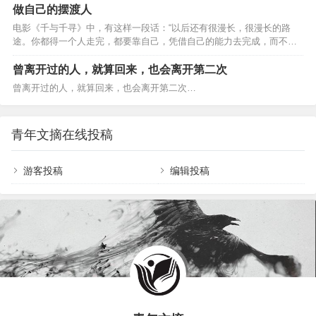
验：考试还没开始，就总担心自己考不过；工作稍
做自己的摆渡人
西…
有失误，就彻夜辗转难眠，担心领导不认可自己；
电影《千与千寻》中，有这样一段话：“以后还有很漫长，很漫长的路
恋人没及时回复信息，就开始胡思乱想；遇到事情
途。你都得一个人走完，都要靠自己，凭借自己的能力去完成，而不是
需要选择时，就左右为难，纠结很长时间。 当你陷
依靠谁。” 诚然如此，人生路漫漫，任何人都不能陪你走完全程。 成长
入了这样的情绪之中，说明你正在经历精神内
这条路，注定是孤独的。 有些难言的悲痛，只能一个人去化解； 有些痛
曾离开过的人，就算回来，也会离开第二次
耗。 心理学上对“内耗”的解释是： 过度的思虑。 焦
哭的夜晚，只能一个人慢慢熬。 人生的解药，不在旁人，而全在自己。
虑、犹豫、纠结、自责......这…
曾离开过的人，就算回来，也会离开第二次…
成年的世界，各有各的苦 在网上看到这样一句话：“每个人都很不容易，
因此每个人，都必须计较仔细。因为一不小心，生活会在你的…
青年文摘在线投稿
游客投稿
编辑投稿