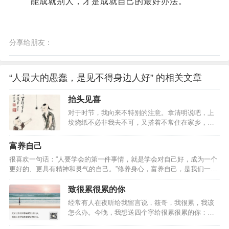
能成就别人，才是成就自己的最好办法。
分享给朋友：
“人最大的愚蠢，是见不得身边人好” 的相关文章
抬头见喜
对于时节，我向来不特别的注意。拿清明说吧，上
坟烧纸不必非我去不可，又搭着不常住在家乡，所
以每逢看见柳枝发青便晓得快到了清明，或者是已
经过去。对重阳也是这样，生平没在九月九登过
富养自己
高，于是重阳和清明一样的没有多大作用。端阳，
很喜欢一句话：“人要学会的第一件事情，就是学会对自己好，成为一个
中秋，新年，三个大节可不能这么马虎过去。即使
更好的、更具有精神和灵气的自己。”修养身心，富养自己，是我们一生
我故意躲着它们，账条是不会忘记了我的。也奇
的修行。干净整洁，养自己的容颜分享听友柳柳的故事。柳柳结婚8年
怪，一个无名之辈，到了三节会有许多人惦记着，
了，育有一儿一女，老公经营了一家公司，柳柳有自己的工作。直到去
致很累很累的你
不但来信，送账条，而且要找上门来！设若故意躲
年，老公投资失败，欠下了很多债务，手机都不敢开机。老公萎靡不
着借款，着急，设计自杀等等，而专讲三节的热闹
经常有人在夜听给我留言说，筱哥，我很累，我该
振，天天窝在家里。柳柳还是像往常一样，打扮得很精致，看起来神清
有趣那一面儿，我似乎是最喜爱中秋。“似乎”，因为
怎么办。今晚，我想送四个字给很累很累的你：拒
气爽，她对老公说：“天塌下来了，有我陪你，我那些包包，没用过的护
我实在不敢说准了…
绝内耗。 让你心累的，是内耗你有没有过这样的体
肤品，都可以卖了。家里的车，也可以卖了。你要像往常一样，穿好