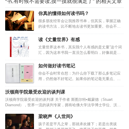
“书,有时候不需要读,摸一摸就很满足了” 的相关文章
你真的懂得如何读书吗？
很多朋友经常会让我推荐书单，但其实，掌握正确
的读书方法，比不断地去读书更加重要。你会不会
有这样的感觉？读了很多书，却什么也记不住。或
者，一直想读书，却不知道什么书适合自己？如果
读《丈量世界》有感
你也有这样的困惑，那么，或许这套读书方法，可
丈量世界这本书，其实我个人有感的是丈量”这个词
以帮到你。如何破解读过就忘”的现象？单单通过阅
汇，因为这本书我一直没怎么看明白，好像就是讲
读进行学习，效率是极低的。原因是，我们阅读的
述了两个伟大科学家的故事，也讲述了一种从已知
过程，是视觉识别文字-进入工作记忆（WM）-对文
的领域去探索未知领域的事情，有感于现在的文明
字进行理解-识别下一段”往返循环。这个循环的时间
如何做好读书笔记
社会，为了建设或者开拓更好的生活空间，社会衍
是非常短的，大脑来不及将读到的内容内化，使其
你会不会时常在想：为什么你下载了那么多笔记应
生出了各种不同的学科，仿佛一个个的标尺坐标系
进入长期记忆（LTM）。所以，一口气读完一本
用，仍然做不好笔记。如果你的笔记毫无重点、没
对我们生活的空间进行不同角度的观察。所以真的
书，你…
有结论，只是流水账式的记录发生的事或者知识
应了这么一句话：世界的样子在于你观察世界的心
点。如果你想找回某一个关键笔记，但是却一直翻
态，并没有一种固定的形态。虽然我们确实都生活
沃顿商学院最受欢迎的谈判课
不到。如果你重新看回一个星期或者一个月之前的
在同样一个星球上，但是我们的信仰与观念却迥然
沃顿商学院最受欢迎的谈判课 关于作者 斯图尔特•戴蒙德（Stuart
笔记，但是毫无印象，甚至脑海里很难再现当时的
不同，大概就是因为我们每个人拿来度量世界的标
Diamond），世界一流的谈判专家，拥有哈佛大学法学博士学位、沃顿
内容。那么，你或许还没有掌握帮助你管理工作、
尺是不一样的吧…
商学院工商管理硕士学位。他曾为众多世界500强公司提供过咨询服务，
管理学习的笔记方法，那么什么样的笔记才是好笔
如谷歌、微软、摩根大通等，也曾为40多个国家的政府领导人进行过谈
梁晓声《人世间》
记呢？好的笔记不仅能让你一秒扫描出重点，还能
判培训。目前，他在沃顿商学院任教，所开设的谈判课十几年来被评为
让你迅速提取记忆，重现关键点。今天 A 君将从逻
孩子若是平凡之辈，那就承欢膝下；若是出类拔
最受学生欢迎的课程。戴蒙德早年在《纽约时报》担任记者，并荣获普
辑和形式上教大家如何做笔记。懒人目录这些有逻