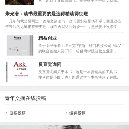
萃，那就让其展翅高飞。接受孩子的平庸，就像孩
利策奖。…
辑的笔记法善用…
子从来没有要求父母一定要多么优秀一样。穷不怪
父，孝不比兄，苦不责妻，气不凶子。《人世间》
朱光潜：读书最重要的是选得精读得彻底
讲的什么故事？上世纪六十年代末，北方某省会城
十几年前我曾经写过一篇短文谈读书，这问题实在是谈不尽，而且这些
市“光字片”区居住着周姓一家，父亲周志刚在西南参
年来我的见解也有些变迁，现在再就这问题谈一回，趁便把上次谈学问
加“大三线”建设，长子周秉义响应国家号召成为第一
有未尽的话略加补充。学问不只是读书，而读书究竟是学问的一个重要
批下乡知青，长女周蓉追随诗人丈夫远赴贵州乡
途径。因为学问不仅是个人的事而是全人类的事，每科学问到了现在的
精益创业
村，周家只留下周秉昆与周母相依为命。在五十年
阶段，是全人类分工努力日积月累所得到的成就，而这成就还没有湮
的岁月里周家人的命运与时代变迁交织在一起，周
关于本书作者：埃里克?莱斯，硅谷科技公司IMUV
没，就全靠有书籍记载流传下来。书籍是过去人类的精神遗产的宝库，
秉义大学毕业后从政，在大刀阔斧的改革中经历仕
的联合创始人及CTO，哈佛商学院驻校企业家，其
也可以说是人类文化学术前进轨迹上的里程碑。我们就现阶段的文化学
途沉浮；周蓉…
“精益创业”的理念被《纽约时报》、《华尔街日
术求前进，必定根据过去人类已得到成就做出发点。如果抹煞过去人类
报》、《哈佛商业评论》、《赫芬顿邮报》等多家
反直觉询问
已得的…
媒体广泛报道。他还为多家新创企业、大型公司及
反直觉询问关于本书：这是一本营销类的工具书，
风险投资公司提供商业及产品战略方面的咨询服
即使你是小白，也可以通过学习本书快速了解线上
务。 关于本书：《精益创业》这本书的核心理念源
营销的秘籍。实操性非常强，应用简单。关于作
于“精益生产”，它提倡企业进行“验证性学习”，先向
者：本书作者莱恩·莱韦斯克，是一位互联网营销公
市场推出极简的原型产品，然后在不断地试验和学
司的CEO.他曾经用几年时间公司收益八个亿，同时
习中，以最小的成本和有效的方式验证产品是否符
青年文摘在线投稿
给23个不同行业领域提供咨询服务。本书是他多年
合用户需求，灵活调整方向。如果产品不符…
经验自创的一套法则，是作者全部经历的浓缩。反
直觉询问法则：一套和顾客线上互动的调研方法。
游客投稿
编辑投稿
用这个方法可以准确的收集到客户的信息，对你的
客户进行类别的细分，通过实现精准营销，来提高
一个公司的营业额。市场调研的难度：一． 顾…