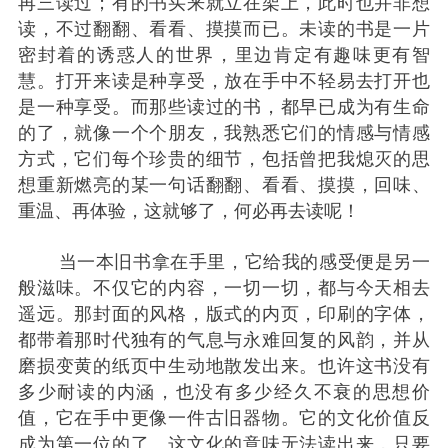
再三读过；有的书买来就立在架上，此时也并非想
读，不过翻翻、看看、摸摸而已。未读的书是一片
密封着的诱惑人的世界，里边肯定有趣味更有智
慧。打开来读是种享受，放在手中不轻易去打开也
是一种享受。而那些读过的书，都早已成为有生命
的了，就像一个个朋友，我熟悉它们的情感与情感
方式，它们每个珍贵的细节，包括曾把我熄灭的思
想重新燃亮的某一句话翻翻、看看、摸摸，回味、
重温、再体验，这就够了，何必再去读呢！
	当一本旧书拿在手里，它给我的感受便是另一
般滋味。不仅它的内容，一切一切，都与今天相去
遥远。那封面的风格，版式的内页，印刷的字体，
都带着那时代独有的气息与永难回复的风韵，并从
磨损变黄的纸页中生动地散发出来。也许这书没有
多少耐读的内涵，也没有多少经久不衰的思想价
值，它在手中更像一件古旧器物。它的文化价值反
成为第一位的了。这文化的意味无法读出来，只要