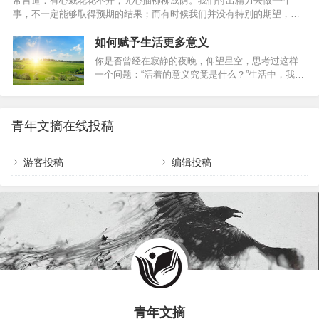
常言道：有心栽花花不开，无心插柳柳成荫。我们付出精力去做一件
而有尊严的职业：老爷子是重点中学的老师，患有
事，不一定能够取得预期的结果；而有时候我们并没有特别的期望，却
老年痴呆症；老太太是小学教师，身体不太好。平
无意中获得意想不到的收获。人生充满了不确定性，而怎样才算真正的
日里，老两口相互…
通透？走过半生，比起年轻时的激情与冲劲，我们更需要的是一份随遇
如何赋予生活更多意义
而安的从容。接受事与愿违，是中年人该有的通透。01事与愿违，本是
你是否曾经在寂静的夜晚，仰望星空，思考过这样
人生常态林清玄说：“人生不如意之事十有八九，常想一二，不思八九，
一个问题：“活着的意义究竟是什么？”生活中，我们
事事如意。”在人生的旅途中，不如意之事远比如意之事要多得多。我们
总是在寻找一种目的，一种价值，一种意义，来赋
要坦然接受：事与愿违，本是人生常态。一位老人年轻时梦想成为一
予我们的存在以合理性。生活并不只是关于生存，
名…
而是关于寻找和实现我们的潜能。每个人都像是一
青年文摘在线投稿
块未雕琢的玉石，需要经过磨砺和雕琢，才能展现
出内在的价值。因此，活着的意义在于自我实现，
不断探索和成长。很多时候，我们感到迷茫和无
游客投稿
编辑投稿
助，是因为我们没有找到自己的使命和目标。通过
自我反思和心理辅导，我们可以更好地认识自己，
找到自己的热情和兴趣所在，从而赋予生活更多的
意义。当然，生…
青年文摘