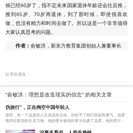
候已经60岁了，指不定未来国家退休年龄还会往后推，
推到65岁、70岁再退休，到了那时候，即使很喜欢
做，也没有精力和时间去做了。所以这是一个非常值得
大家认真思考的问题。
作者：
俞敏洪，新东方教育集团创始人兼董事长
分享给朋友：
“俞敏洪：理想是改造现实的信念” 的相关文章
伪旅行”，正在掏空中国年轻人
曾经，有一个温柔的人在遥远的北地，却给予了我们鼓励和勇气。他爱
着阿拉斯加的生灵万物，他的爱令极地的寒冷包裹了温柔。他的照片
里，熊在冰原上依偎着彼此，松鼠悄然扯下蓝莓，远处传来驼鹿的蹄
声，引着生命的光辉渐渐融进了河流。他的文字讲述了寻光之旅的故
没事多看书，人穷多挣钱