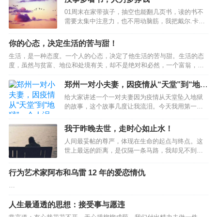
事，这些故事编织在一起好像唱成了一首歌。他的名字叫星野道夫。不
01周末在家带孩子，抽空也能翻几页书，读的书不
同的人，即使站在同一个地方，透过各自的人生，看到的风景也有所不
需要太集中注意力，也不用动脑筋，我把戴尔.卡耐
同。人们总是在长大以后回想起孩童时期。想的不外乎是热衷的各种游
基的《人性的弱点》读完了。这本书买回很久了，
戏，已不复存在的原野，青梅竹马的好友...不过最令人难以忘怀的，应
我一直认为这种畅销书可读可不读，当时也是凑单
你的心态，决定生活的苦与甜！
该是当…
买的，偶尔翻个几十页，这个周末一口气读完了，
生活，是一种态度。一个人的心态，决定了他生活的苦与甜。生活的态
居然让我有了意外的收获。网络上有一句很流行的
度，虽然与贫富、地位和处境有关，却不是绝对和必然，一个富翁，或
话，“懂了很多的道理，依然过不好这一生。”这个问
许会整日愁容满面，而一个穷人，则可能会快乐悠然；一个健康的人，
题太简单了，知道不等于做到，老子在《道德经》
或许会怨天尤人，而一个残疾人，也许能坦然乐观；一个一帆风顺的
郑州一对小夫妻，因疫情从“天堂”到“地
里早就讲了，“上士闻道，勤而行之，中士闻道，若
人，或许会愁眉不展，而一个身处逆境的人，或许能面带笑颜。我们虽
狱”，令人泪目
存若亡，下士闻道，大笑之。”大多数的人终归是中
给大家讲述一个一对夫妻因为疫情从天堂坠入地狱
然不能掌握生命的长度，但可以改变生命的宽度；我们虽然不能改变自
下等人的智慧。《人性的弱点》这本书的优点在于
的故事，这个故事几度让我流泪。今天我用第一人
己的命运，但可以改变面对命运的心态。人的命运随着心态的好坏而改
它写…
称的方式讲述给你们听。我叫李四，老家平顶山，
变。换个立场看人生，可以宽容大度的处世；换种心态看人生，可以将
高中毕业后没有上大学，跟着老家一个亲戚在郑州
我于昨晚去世，走时心如止水！
愁容改…
学习厨师，经过几年的学习，我的技术算是一名三
人间最妥帖的尊严，体现在生命的起点与终点。这
流的厨师水平。后来我在南四环一个小饭店里打
世上最远的距离，是仅隔一条马路，我却见不到
工，主要工作就是炒热菜、拌凉菜和大盘鸡。饭店
你。01父母年迈，但都健在；他们相依为命，互相
面积也不大，老板平时给我打打下手，忙起来也比
照顾；他们和你在一座城市，相距不过一碗饭的距
较累，但老板一个月给我6500元的工资，整体上还
行为艺术家阿布和乌雷 12 年的爱恋情仇
离；他们在马路这边的小区，你在马路那边的高
可以。我老婆叫小白，来自周口。她大专毕业之前
…
楼……如是，人到中年的你，就可以放心了？！你
在一个小区的楼下私人培训班里当语文辅导老师，
错了。8月18日，芜湖鹰都花苑小区内，一对老夫妻
每个月的工资是…
人生最通透的思想：接受事与愿违
双双死亡多日后，才被闻到异味的邻居发现。生
前，这对老夫妻养育两个儿子一个女儿，有着体面