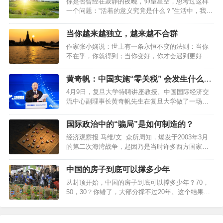
你是否曾经在寂静的夜晚，仰望星空，思考过这样
感。2 生命的意义在于让别人快乐人生的真正意义不
一个问题：“活着的意义究竟是什么？”生活中，我们
在于长度，而在于质量。人生的质量不在于拥有多
总是在寻找一种目的，一种价值，一种意义，来赋
少，而在于帮助别人多少。想要做到这点，自然要
予我们的存在以合理性。生活并不只是关于生存，
从做个好人开始。约束自己、爱护亲友、帮助他
当你越来越独立，越来越不合群
而是关于寻找和实现我们的潜能。每个人都像是一
人，让自己成为别人需要的人，让自己在别人的人
作家张小娴说：世上有一条永恒不变的法则：当你
块未雕琢的玉石，需要经过磨砺和雕琢，才能展现
生中占有一个位置，生命才算是真正的精彩。3 无限
不在乎，你就得到；当你变好，你才会遇到更好，
出内在的价值。因此，活着的意义在于自我实现，
的内心…
只有当你变强大，你才不害怕孤单；当你不害怕孤
不断探索和成长。很多时候，我们感到迷茫和无
单，你才能够宁缺毋滥。生活里，人们有千万种性
助，是因为我们没有找到自己的使命和目标。通过
黄奇帆：中国实施“零关税” 会发生什么变
格，圈子更有多样的颜色。而我们，却总是因为两
自我反思和心理辅导，我们可以更好地认识自己，
化？
4月9日，复旦大学特聘讲座教授、中国国际经济交
者没有交集而恐惧焦虑。然后，不管适不适合自
找到自己的热情和兴趣所在，从而赋予生活更多的
流中心副理事长黄奇帆先生在复旦大学做了一场主
己，都试图从中寻找理解和认同。可现实往往是：
意义。当然，生…
题为新时代，国际贸易新格局、新趋势”的讲演，深
越是靠近，越觉得空虚；越是依赖，越找不到方
刻分析了当下国际贸易形势，以及中国的发展与未
向。而当我们决定变得独立而勇敢，才是活出自我
国际政治中的“骗局”是如何制造的？
来。以下为演讲精编。大家只要记住我八句话，报
的真正开始。当你越来越独立，越来越不合群01少
经济观察报 马维/文 众所周知，爆发于2003年3月
告内容就都在里面了。世界贸易格局深刻变化三四
了迎合,多了自由最近，《她的双重奏》节目，采访
的第二次海湾战争，起因乃是当时许多西方国家认
十年前，国际贸易中有70%是成品的贸易。你这个
到了演员邓萃雯。…
为，伊拉克总统、独裁者萨达姆·侯赛因一边在发展
国家把拖拉机卖给我，我这儿把机床卖给你。总
大规模杀伤性武器，一边却试图否认自己的上述行
之，由一个国家做出来的产品，卖到另外一个国家
中国的房子到底可以撑多少年
为，以欺骗国际舆论。而时过境迁，当我们再次回
去。到2010年的时候，40%是产成品，60%的贸易
从封顶开始，中国的房子到底可以撑多少年？70，
顾这段历史时，却可能会发现另一个故事，那就
量是中间品的贸易，是零部件、原材料各种中间品
50，30？你错了，大部分撑不过20年。这个结果显
是，或许萨达姆当时声称自己领导的国家并不拥有
的贸…
然不可思议，可事实证明的确如此，中国修建于
这类武器的声明，是真实的——虽然与此同时，他
90、00年代的房子已经不可阻挡地走向了衰败。当
也一直在掩盖自己试图在制裁解除之后恢复发展大
然这里的”撑指的不是房子塌了，不能住了，而是居
规模杀伤性武器的意图——而在这一事件中，问题