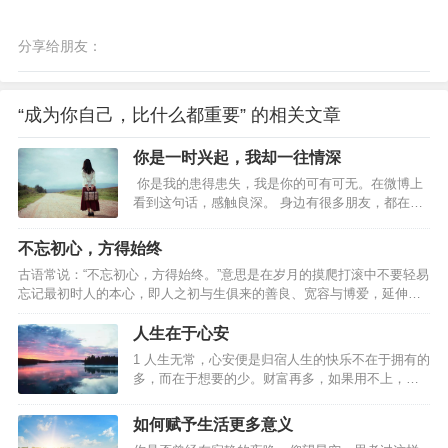
分享给朋友：
“成为你自己，比什么都重要” 的相关文章
你是一时兴起，我却一往情深
你是我的患得患失，我是你的可有可无。在微博上
看到这句话，感触良深。 身边有很多朋友，都在感
情里输得一败涂地，捧着一颗真心去爱人，得到的
却是无尽的冷漠和伤害。 有一个朋友，和男友相处
不忘初心，方得始终
了一段时间以后决定结婚，朋友认定了那个男人，
古语常说：“不忘初心，方得始终。”意思是在岁月的摸爬打滚中不要轻易
觉得可以和爱的人白头偕老，真的是一件太美好的
忘记最初时人的本心，即人之初与生俱来的善良、宽容与博爱，延伸开
事。 于是兴奋冲昏了头脑，以致她完全没有感觉到
来就是指不要被现实打败了梦想，应该坚守理想。但是，现实的状况往
男友微妙的态度变化。男友对婚礼完全不上心，她
往是这样：也许你原本觉得拥有一样东西，就拥有了幸福；也许你原本
人生在于心安
也一点都不在意，自己挑起了全部的担子，制作请
觉得完成了某件事，这一阶段的生活就变得圆满；也许你原本觉得你现
柬，联系婚庆，挑选礼服，从头到尾都好像她一个
1 人生无常，心安便是归宿人生的快乐不在于拥有的
在所想要得到的一切就是最终你想要的全部。然而，事实却往往不是这
人的独角戏。 事实上，最后的婚礼，…
多，而在于想要的少。财富再多，如果用不上，也
样，当你实现了最初的愿望，你会不自觉地开始思考：我要的仅仅只有
便成了累赘。不要急着追求财富的数量，要先弄清
这些吗？再回首时，发现自己已经变了，变得贪婪或者是刻薄，变得
自己需要什么，需要多少，然后再去追求。有目的
如何赋予生活更多意义
失…
地寻找，总要比无目的地获取能给人们更大的幸福