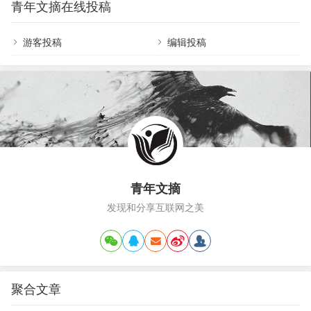
青年文摘在线投稿
住体验已经跌破人们的预期。拿北京的老房子举
的关键在于，萨达姆当时拒绝允许联合国核查…
例，典型有几个特征。1、垃圾处理失控，打扫和清
洁处于瘫痪状态。2、楼道门禁被破坏，楼道贴满标
游客投稿
编辑投稿
签无人管理3、公共场所被私自占用，摆放杂物等
4、绿化杂草丛生，狗屎成堆，绿化带停满私家车
5、电梯使用寿命达到极限，但还没有有效解决方
案…
青年文摘
发现和分享互联网之美
聚合文章