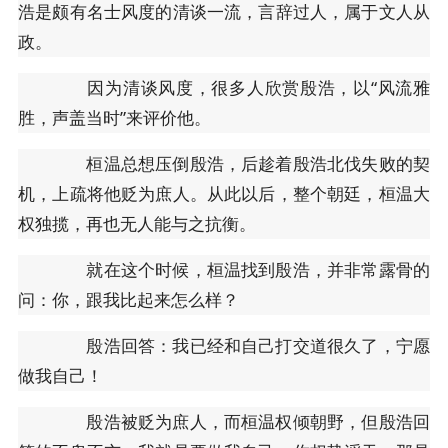
浩是颇有名士风度的清谈一流，言辞过人，属于文人从
政。
因为清谈风度，很多人欣赏殷浩，以“风流雅
胜，声盖当时”来评价他。
桓温总想压倒殷浩，后趁着殷浩北伐失败的契
机，上疏将他贬为庶人。从此以后，整个朝廷，桓温大
权独揽，再也无人能与之抗衡。
就在这个时候，桓温找到殷浩，并非常露骨的
问：你，跟我比起来怎么样？
殷浩回答：我已经和自己打交道很久了，宁愿
做我自己！
殷浩被贬为庶人，而桓温权倾朝野，但殷浩回