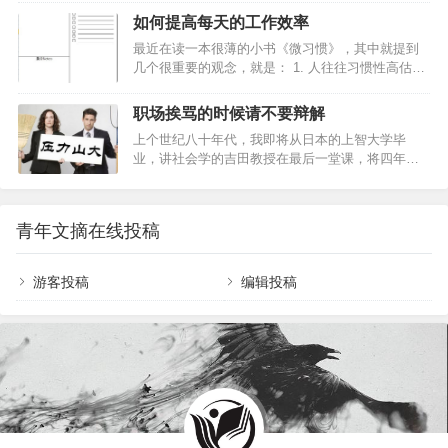
场，你现在看书写读书笔记，两天一本书的节奏。
服务，但由于预算所限，他只能付1000万美元。如
如何提高每天的工作效率
请问，你哪里来的那么多时间呢？今天在2016年下
果你接受这个折扣，他提出未来双方可能有长期盈
最近在读一本很薄的小书《微习惯》，其中就提到
半年的第一天，和你分享，我的时间管理心得同时
利机会，但目前还不能作任何承诺。你该和他成交
几个很重要的观念，就是： 1. 人往往习惯性高估短
也是第四本书读书笔记《番茄工作法》，总结六
吗？任…
期收益，而严重低估坚持做一件事的长期收益；2.
点：1.花10分钟列出当日计划2.管理你的四象限：重
只要开始行动，就比毫不作为强无数倍；3. 相比在
要紧急 重要非紧急 不重要紧急 不重要不紧急3.专注
职场挨骂的时候请不要辩解
一天内做很多事，长时间坚持做一件事，累积起来
整块时间 ：利用好你的番茄钟4.利用碎片化时间5.
上个世纪八十年代，我即将从日本的上智大学毕
的影响力会更大。我提高工作效率的方法，总结起
记录你的时间，进行总结6.学会休息，养…
业，讲社会学的吉田教授在最后一堂课，将四年级
来有三个方面：注重“循环”，每天从总结开始，到计
的学生全部请到前面几排的座位。 吉田教授开口说
划结束，让工作计划成为一种习惯；要事第一，每
道：“各位都是顶尖学校的学生，资质比一般人优秀
天把三件最重要的事情做好就足够；做笔记：好记
很多，初入社会时，难免遇到一些能力不如各位的
性不如烂笔头，把与工作的一切记录下来；新人最
青年文摘在线投稿
同事，却偏偏是各位的顶头上司。但请各位牢牢记
重要的是建立一个好的工作习惯，来…
住：挨骂的时候，无论对错都不要辩解。” 听到这
里，我不由得产生疑惑：“这岂非加深误解？有必要
游客投稿
编辑投稿
为几斗米如此折腰吗？” 吉田教授似乎看出了我们的
疑惑，继续说道：“是的，无论对错，都不要辩解。
各位尽管立正站好，头愈低愈好，不断点头，大…