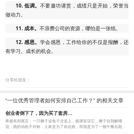
10. 低调。
不要邀功请赏，成绩只是开始，荣誉当
做动力。
11. 成本。
不浪费公司的资源，哪怕是一张纸。
12. 感恩。
学会感恩，工作给你的不仅是报酬，还
有学习、成长的机会。
分享给朋友：
“一位优秀管理者如何安排自己工作？” 的相关文章
创业者倒下了，因为买了套房…
希腊有则寓言：一只狮子追兔子没追上，狐狸笑话它，狮子自我解嘲
说：跑的动机不对称，人家是为了命在跑，而我是为了一顿午餐在跑。”
当动机不对称的时候，老大”们可能会放你一马。假如狮子意识到抓不到