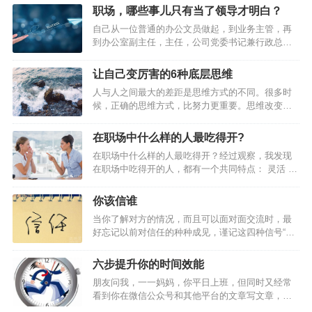
这只兔子就会饿死，那么它一定会抓到。17年前，我就像那只逃命的兔
职场，哪些事儿只有当了领导才明白？
子。每天的工作就是在车间里一边汗流浃背地修着机器，一边考虑着客
自己从一位普通的办公文员做起，到业务主管，再
户的欠款什么时候能到账。创业前3年的时间里，基本都是在缺钱、缺订
到办公室副主任，主任，公司党委书记兼行政总
单、缺人的状态里以战养战，拆东墙补西墙。而我也和大多数创业老板
监，再转为销售员，直至离开公司。 职场，哪些事
一样，白天面对员工时强装兴奋，晚上回家休息后愁眉紧锁。再加上…
儿只有当了领导才明白？4条亲身经历的硬道理送给
让自己变厉害的6种底层思维
你…
人与人之间最大的差距是思维方式的不同。很多时
候，正确的思维方式，比努力更重要。思维改变一
小步，人生前进一大步。裁 缝 思 维英国有一则家
喻户晓的故事：在伦敦的一条街上有三家裁衣店，
在职场中什么样的人最吃得开?
为了招揽更多的生意，三家裁衣店的老板先后在自
在职场中什么样的人最吃得开？经过观察，我发现
己的店铺前亮出一块广告牌。最先挂出的广告牌，
在职场中吃得开的人，都有一个共同特点： 灵活 。
醒目地写着：“本店拥有伦敦最好的裁缝。”第二家老
他们的灵活，概括起来主要体现在3个方面：1、思
板见了，不甘示弱，立即挂出一块同样大小的广告
维灵活有的人工作好多年，仍有浓厚的学生思维，
牌，上书：“本店拥有英国最好的裁缝。”看到这里，
你该信谁
价值观非黑即白，看问题单一对立。灵活的人，思
人们以为第三家裁衣店的老板会挂出这样的招牌：
当你了解对方的情况，而且可以面对面交流时，最
维是多元的，能够透过现象看本质，更不会轻易受
“本店拥有世界上最好的裁缝。”不料，那老板却来
好忘记以前对信任的种种成见，谨记这四种信号“假
外界影响。比如说提拔，他们知道，只有一把手说
了…
设你正在洽谈一项为期数年的合同，为一家大公司
你好，你才好。一把手想提拔你，即使你能力一
提供外包服务。客户告诉你，她的公司希望就特定
般，就能提。所以，他们的重点就是， 抓住关键少
六步提升你的时间效能
服务和你达成协议，但她希望你愿意在合同期间提
数，服务好少数能决定自己命运的人。通常他们走
朋友问我，一一妈妈，你平日上班，但同时又经常
供更多服务，她相信你能在该公司需求增多时，订
的是上层路线，也许群众基…
看到你在微信公众号和其他平台的文章写文章，每
出提供额外服务的条件。你该答应她吗？假定有一
日郑多燕，关键俩儿娃儿，周末还带孩子去游乐
位潜在的商业伙伴，想跟你购买价值1200万美元的