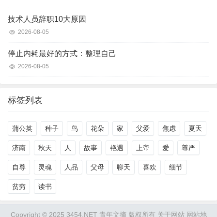
技术人员辞职10大原因
2026-08-05
停止内耗最好的方式：整理自己
2026-08-05
标签列表
蒲公英
种子
鸟
花朵
家
父爱
焦虑
夏天
济南
秋天
人
故事
艳遇
上帝
爱
尊严
自尊
灵魂
人品
父母
聊天
喜欢
细节
贫穷
读书
Copyright © 2025 3454.NET 青年文摘 版权所有
关于网站
网站地