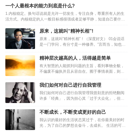
一个人最根本的能力到底是什么?
1.内核稳定。换句话说就是允许一切发生，专注自身，尊重所有人的生
活方式。内核稳定的人一般目标感很强或者足够平静，知道自己要什么
不要什么，做很多事情也就更加高效和完善；相反地，内核不稳定的人
容易毛躁，焦虑不安，遇到一点挫折，就把自己变得一蹶不振，给自己
原来，这就叫“精神长相”!
施加不必要的压力，然后让自己变得不堪重负。2.一个冷知识：屏蔽力
原来，这就叫“精神长相”！（深度好文） 01会说话
是一个人最顶级的能力，任何消耗你的人和事，多看一眼都是你的不
是一门学问，有分寸是一种修养。“言而当，知也；
对。3.很喜欢尼采的这段话：获得真正自由的方法是要学会自我控制。
默而当，亦知也。”语言最能暴露一个人，恰当的时
如果情绪总是处于失控状态，就会被感情牵着鼻子走，丧失自由。所
候说话是智慧，沉默的恰当也是一种智慧。知道怎
精神层次越高的人，活得越是简单
以…
么说话，知道何时说话，知道不乱说话，是一种了
有大智慧的人能抓到问题的主旨，看到事物全貌，
不得的软实力。子禽问墨子：“多说话有好处吗?”墨
不偏废不偏执并且从容自在。囿于事情表面，则犹
子答道：“苍蝇、青蛙，白天黑夜叫个不停，叫得口
如门缝里看物，过于细密，反而失去窥视全貌的可
干舌疲，然而没有人去听它的。但你看那雄鸡，在
能。01人须在事上磨，做功夫无论做什么，只有经
黎明按时啼叫，天下震动，人们早早起身。多说话
我们如何对自己进行自我管理
过磨炼，下足功夫，才能真正有所成就。俗话说：
有什么好处呢？重要的是话要说得切合 时机。”我们
我们如何对自己进行自我管理我曾刻意的拒绝翻阅
饭未煮熟，不能妄自一开；蛋未孵成，不能妄自一
常常评价一个人情商高…
许多「经典」，因为担心其「过于大众化」，但翻
啄。煮饭、育雏，都要经过一番耐心等待，才能得
阅许多旧文的时候，都感觉作者有种先知般的存
到一个好的结果。我们做事更需要如此，不骄不
在，又让人膜拜的不行，德鲁克先生便是其中之
躁，细细琢磨处理，水到才能渠成。 正如曾国藩所
不断成长，不断变成更好的自己
一。之前推荐过他在六十年代写的 德鲁克：成果管
说：“坚其志，苦其心，劳其力，事无大小，必有所
我认识的最好的生活状态莫过于，在你最美好的时
理 ，而这篇关于《如何自我管理》 在今天看来，
成。” 只有耐得住性子，集中精力在每一件事情上死
光，为了自己的梦想去奋斗，去成长。 生活的可怕
依旧对我有很多启发，也许诸君看过，便常看常
磕，才能…
之处在于，它使得太多的人，慢慢削平了自己的棱
新；如若尚未看过，那便是一个好好思考的机会。