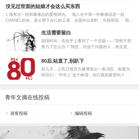
角，变得碌碌无为，安于现状，懒得去努力生活，
这篇文章（Managing Oneselfby Peter F. Drucker）
没见过世面的姑娘才会这么买东西
只想混吃等死得过一辈子。 但这样的生活是你想要
被《哈佛商业评论》选为十大必读文章的…
1 我有过一段和奢侈品的爱恨情仇。 我人生中第一件奢侈品是一款
的吗？ 成长就是不断地挣扎和折腾。每个人都要学
CHANEL的包，老公攒下自己的工资，去国外出差时，为我带回。 我爱
会成长，而成长，你首先要学会面对孤独，学会坚
不释手，在家里的试衣镜前，换上一套又一套精致服饰来搭配它。后来
强。 人生总是要不断成长，不断经历挫折的，经历
有一天，我把它背到了公司，原本想要吸引艳羡的眼光，却被人误以为
生活需要留白
风霜，即便坠入深渊，饱受折磨，更不能放弃，一
我买了高仿。 这件事情的后遗症是：我把一切归结为自己平时不爱买贵
次次站起来，不能认输也不许认输。 因为你要成
前段时间，在知乎上看到了一个话题——“突然不想
的，所以被人瞧不起。我甚至在当时写下这样的话：你什么都嫌贵，别
长…
努力了怎么办？”我想，问这个问题的人，肯定是个
人就嫌你便宜。 但时至…
努力的人，至于内心的挣扎，要么是对生活千篇一
律的厌倦，要么是对现状疲于奔命的迷茫。01很多
80后,站直了,别趴下
时候，是周围的环境，给我们营造了一种急追猛赶
前几天，人民日报官方微博发出一条消息，标题为
的紧迫感，仿佛一点点的松懈都会让我们满盘皆
80后们：“中年人”这个称谓，你们真的接受吗？ 正
输。记得今年6月份的时候，刚结束完旅行，就迅速
文中提到，第一批80后已经37岁，最后一批也满了
投入到了一个新的课程学习中。学习班里的每个人
28岁。 中年人象征着柴米油盐，象征着重压下的琐
都早起，记录，分享，个个像打了鸡血似的。不甘
碎生活。 看完这条消息，我后背一凉。 其实，准确
落于人后的我，每天不到6点就起来，然后看书，输
青年文摘在线投稿
地说我是个70后。 但是我是出生在79年的11月，所
出，之后洗漱上班，晚上下班前运动健身，回到家
以从小的身边的玩伴大都是80后，我也就不自觉地
还要听课…
把自己归类到了80后的行列。 我还记得在一不留神
游客投稿
编辑投稿
冲过30岁大关的时候，我就开始不自觉地忽略自己
的年龄，有人问起基本都是嘿嘿一笑地…