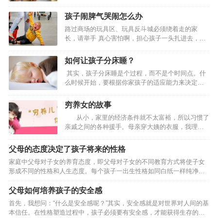
妈妈这样比较亲密的人。的确，这是孩子们内心恐
一个完整的流程，也看明白了。如果一个东西，可以无穷无尽…
慌，需要依赖的重要原因，但是在孩子的不安情绪
孩子闹脾气哭闹怎么办
里，孩子一部分来自于安全感的匮乏。台剧《想见
路过商场的玩具区、玩具反斗城必须绕着走的家
你》讲述的是一个年轻人之间的故事，在这个故事
长，请举手 真心害怕啊，担心孩子一头扎进去，拉
中，陈韵如是一个有原生家庭创伤的女儿，她的母
也拉不走，看啥都想买买买，不给买就又哭又
亲重男轻女，家里什么都要给弟弟，包括她自己，
闹。 而孩子的哭闹经常让家长陷入两难境地：坚持
也是对弟弟迁就、牺牲的“物品”之一。陈韵如是一个
如何让孩子分床睡？
原则不给买，孩子可能要哭闹很久，还会引发围
从小就内向孤僻的女生，戴着一个耳机自己走在路
其实，孩子分床睡是个过程，而不是个时间点。什
观，又担心孩子之后留下心理阴影；心软买了的
上，看起来很孤独又很自如，可是那份拒绝让人以
么时候开始，要根据你家孩子的适应能力来决定，
话，以后在遇到这种情况孩子可能会变本加厉，遇
此保护自己的…
而不是到了3岁或者8岁就必须分床不可。一般来
到这种情况应该怎么办才科学呢？别惊慌，孩子闹
说，能在3~10岁这个阶段内完成分床就可以了。 如
脾气很正常 在要求得不到满足时，几乎所有幼儿都
穷养女的故事
何很好的过度让孩子分床睡？ 有的孩子就是性格比
会哭闹。孩子闹脾气的原因有很多, 其中之一是他们
从小，家里的经济条件就不太富裕，所以习惯了
较独立一点，适应性强，4岁分床就很顺利，1周就
还不会用语言表达需求，而由于他…
亲戚之间的各种援手。母亲穿大姨的衣服，我理所
搞定； 而有的孩子就是喜欢粘着父母，8岁了还不肯
当然地就穿起了两个姐姐的衣服。 两个姐姐曾
分床。这都是正常的，没必要为了分床让孩子整天
经感激地说，要是没有小妹，我们的衣橱和杂物间
哭哭啼啼，跟生死离别似的。给孩子点时间，慢慢
父母的态度决定了孩子将来的性格
早就爆炸了，嫌小过时的衣服丢都没有地方丢。听
适应。再说了，多跟孩子亲昵些时间不好…
家庭中父母对子女的养育态度，即父母对子女的不同教育方式将使子女
了她们的感慨，我只会站在一边憨憨地笑。 直
形成不同的性格和人生态度。每个孩子一出生性格如同白纸一样纯净，
到后来我开始长得骨骼粗壮，比两个姐姐都要高要
由于生长的家庭环境的不同和家庭教育方式的不同，也受到父母及其他
胖，家里才减缓了从大姨家捡衣服的趋势。 …
家庭成员性格的潜移默化的影响，促使父母及其他家庭成员的性格特点
父母如何培养孩子的安全感
逐渐的迁移到了他们的身上，有些不良性格甚至影响孩子心理健康。下
首先，我想问：“什么是安全感呢？”其实，安全感就是对世界对人间的基
面来看看孩子的性格怎么培养？ 比如：做父母的待人热情、宽容，其子
本信任。在性格塑造过程中，孩子必须要有安全感，才能获得生存的动
女往往也会以同样的态度待人。父母教育子女时采用民主和平等的方