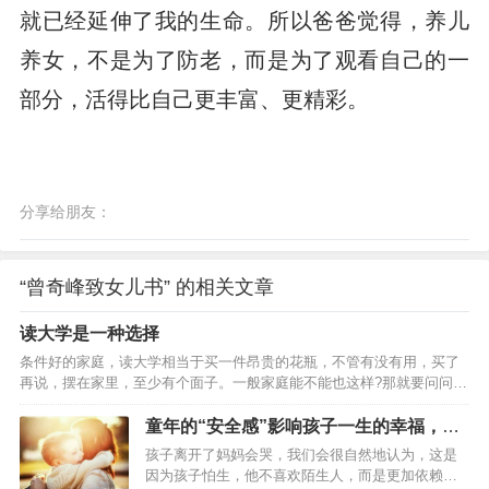
就已经延伸了我的生命。所以爸爸觉得，养儿
养女，不是为了防老，而是为了观看自己的一
部分，活得比自己更丰富、更精彩。
分享给朋友：
“曾奇峰致女儿书” 的相关文章
读大学是一种选择
条件好的家庭，读大学相当于买一件昂贵的花瓶，不管有没有用，买了
再说，摆在家里，至少有个面子。一般家庭能不能也这样?那就要问问
了。如果你有把握，这个花瓶能够给你带来巨大的荣耀和财富，坚决
入。如果不行，一进一出几十万，你就要掂量掂量了。前面说过了，读
童年的“安全感”影响孩子一生的幸福，家
大学成本是10w，晚四年上班送快递，损失是30W。这几十个W，是你爸
长如何为孩子建立安全感
孩子离开了妈妈会哭，我们会很自然地认为，这是
在太阳底下敲钉子挣来的，是你妈在工地厨房忙四年的结果，你怎么办?
因为孩子怕生，他不喜欢陌生人，而是更加依赖像
在宿舍里睡懒觉，打游戏吗?不能啊!作为扩招前的985，我们已经走完了