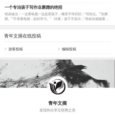
力、勇气和毅力。如何对孩子进行性格塑造，增强孩子的安全感，对父
式，那么子女较容易形成和发展好交际、与人合作又能独立自主的性格
母来说很重要。父母必须要好好做一下这方面的工作自己的孩子将来的
一个专治孩子写作业磨蹭的绝招
特…
发展不可忽视。 父母如何培养孩子的安全感 有安全感的孩子才能进行自
错误做法：一边看电视一边监督孩子，嘴里不停叨叨：“写快点。”“别磨
我发展，才不会被外界干扰，也不会遇见困难轻易放弃努力。一旦确认
蹭。”“不准看电视，好好学习。” 结果：孩子不高兴：“凭啥你就能看电
他在这个世界上生存的意义和价值，儿童就可以继续发展自己，不会再
视，我就不能看，真不公平。” 正确做法：大人也看书，不打扰孩子，
浪费精力和时间去获得安全感。没有安全感的孩子总…
营造浓厚的家庭学习气氛。 结果：孩子心态平和，心思都在学习上。
2、孩子写作业磨蹭、拖拉、不专心，该睡觉了，作业却没写完。您会
青年文摘在线投稿
怎么做？ 错误做法：一边看电视一边监督孩子，嘴里不停叨叨：“写快
点。”“别磨…
游客投稿
编辑投稿
青年文摘
发现和分享互联网之美