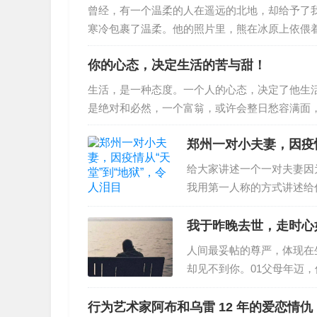
研究领域，近年来，越来越多的人投入这方面的
曾经，有一个温柔的人在遥远的北地，却给予了
义…
寒冷包裹了温柔。他的照片里，熊在冰原上依偎
光辉渐渐融进了河流。他的文字讲述了寻光之旅
你的心态，决定生活的苦与甜！
野道夫。不同的人，即使站在同一个地方，透过
起孩童时期。想的不外乎是热衷的各种游戏，已不
生活，是一种态度。一个人的心态，决定了他生
该是当…
是绝对和必然，一个富翁，或许会整日愁容满面
尤人，而一个残疾人，也许能坦然乐观；一个一
郑州一对小夫妻，因疫情
带笑颜。我们虽然不能掌握生命的长度，但可以
对命运的心态。人的命运随着心态的好坏而改变
给大家讲述一个一对夫妻因
以将愁容改…
我用第一人称的方式讲述给
着老家一个亲戚在郑州学习
后来我在南四环一个小饭店
我于昨晚去世，走时心
不大，老板平时给我打打下
人间最妥帖的尊严，体现在
上还可以。我老婆叫小白，
却见不到你。01父母年迈
语文辅导老师，每个月的工
相距不过一碗饭的距离；他
年的你，就可以放心了？！
行为艺术家阿布和乌雷 12 年的爱恋情仇