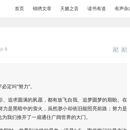
首页
锦绣文章
天籁之音
读书有道
有声杂
0
必定叫“努力”。
影、追求圆满的夙愿，都有放飞自我、追梦圆梦的期盼。在
努力是黑暗中的萤火，虽然渺小却依旧能照亮前路；努力是
也为我们推开了一扇通往广阔世界的大门。