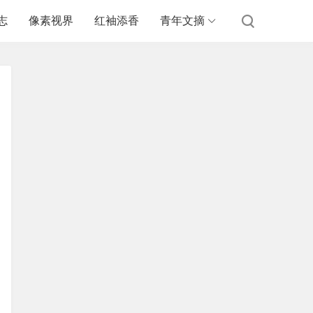
志
像素视界
红袖添香
青年文摘