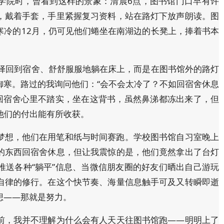
学院时，曾看到这样的景象：清晨6点，图书馆门口早有许
，戴着手套，手里紧握复习资料，站在路灯下放声朗读。图
寒冷的12月，仍可见他们蜷坐在南湖边的长凳上，捧着书本
选择回到宿舍、舒舒服服地躺在床上，而是在图书馆外的路灯
御寒。路过的我询问他们：“会不会太冷了？不如回宿舍休息
，回宿舍心里不踏实，坐在这背书，虽然鼻涕都冻出来了，但
望他们的付出能有所收获。
梦想，他们在用笔和纸与时间赛跑。学校图书馆自习室晚上
的东西回宿舍休息，但让我震惊的是，他们竟然拿出了台灯
推送各种“躺平”信息、当微信朋友圈的好友们晒出自己游玩
自律的修行。在这个快节奏、海量信息触手可及又转瞬即逝
想——那就是努力。
前，我并不理解为什么会有人天天往图书馆跑——明明上了