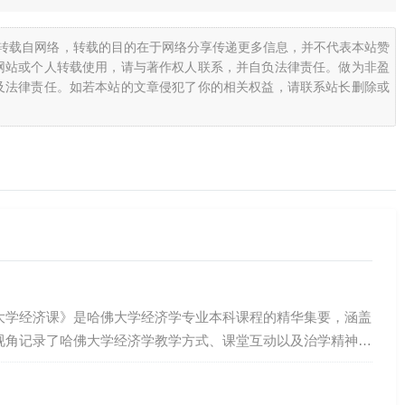
均转载自网络，转载的目的在于网络分享传递更多信息，并不代表本站赞
网站或个人转载使用，请与著作权人联系，并自负法律责任。做为非盈
及法律责任。如若本站的文章侵犯了你的相关权益，请联系站长删除或
大学经济课》是哈佛大学经济学专业本科课程的精华集要，涵盖
视角记录了哈佛大学经济学教学方式、课堂互动以及治学精神，
佛教授的讲解。全书分为四章，分别提炼了曼昆、莱布森、费尔
学家眼里的幸福”幸福”（happiness）是一个比较前沿的