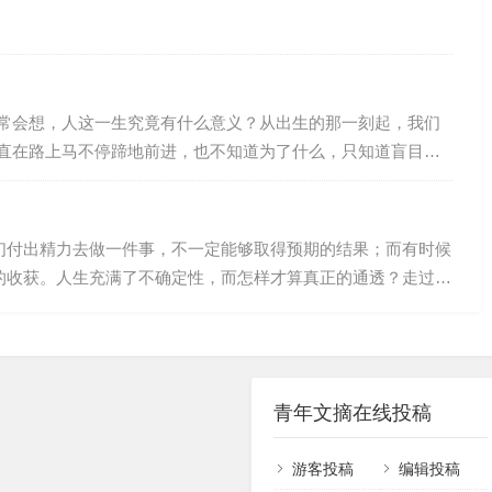
居发现。生前，这对老夫妻养育两个儿子一个女儿，有着体面
重点中学的老师，患有老年痴呆症；老太太是小学教师，身体
互…
常会想，人这一生究竟有什么意义？从出生的那一刻起，我们
直在路上马不停蹄地前进，也不知道为了什么，只知道盲目地
竭虑，成年后成家立业压力山大。一生都在忙忙碌碌，为了家
为了碎银几两日夜奔波，然而到最后，大家还都会老去、逝
轨迹中，我们还会不断面临病苦、衰老、爱别离、怨长久、求
们付出精力去做一件事，不一定能够取得预期的结果；而有时候
与辛酸。得到了还要失去，顿感没意思。既然所有的生命最终
的收获。人生充满了不确定性，而怎样才算真正的通透？走过半
要去经历那…
份随遇而安的从容。接受事与愿违，是中年人该有的通透。01
之事十有八九，常想一二，不思八九，事事如意。”在人生的旅
要坦然接受：事与愿违，本是人生常态。一位老人年轻时梦想成
青年文摘在线投稿
游客投稿
编辑投稿