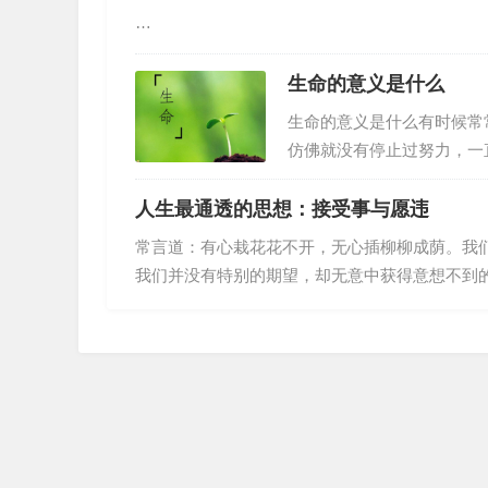
多日后，才被闻到异味的邻
…
而有尊严的职业：老爷子是
不太好。平日里，老两口相
生命的意义是什么
生命的意义是什么有时候常
仿佛就没有停止过努力，一
赶路。小时候为了学业殚精
庭，为了亲人，拼命挣钱，
人生最通透的思想：接受事与愿违
去、分离。在这整个的生命
常言道：有心栽花花不开，无心插柳柳成荫。我
不得、放不下，等种种无奈
我们并没有特别的期望，却无意中获得意想不到
还要消失，那我们为什么还
生，比起年轻时的激情与冲劲，我们更需要的是一
事与愿违，本是人生常态林清玄说：“人生不如意
途中，不如意之事远比如意之事要多得多。我们
为一名…