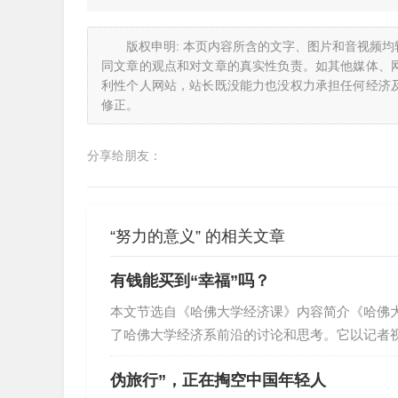
版权申明: 本页内容所含的文字、图片和音视频
同文章的观点和对文章的真实性负责。如其他媒体、
利性个人网站，站长既没能力也没权力承担任何经济
修正。
分享给朋友：
“努力的意义” 的相关文章
有钱能买到“幸福”吗？
本文节选自《哈佛大学经济课》内容简介《哈佛
了哈佛大学经济系前沿的讨论和思考。它以记者
让我们同作者一起走进哈佛大学的课堂，聆听哈
伪旅行”，正在掏空中国年轻人
德斯坦、卡特勒等四位哈佛大学教授的讲义精华。经济