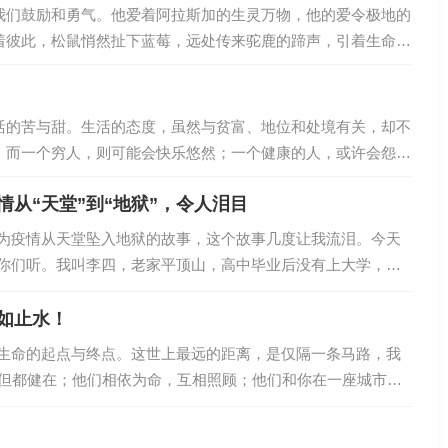
研究。这些研究都有数据主观（被采访者自报幸福程度）、定
我们鼓励和勇气。他爱着阿拉斯加的生灵万物，他的爱令极地的
着彼此，松鼠悄然扯下蓝莓，远处传来驼鹿的蹄声，引着生命的
的故事，这些故事编织在一起好像唱成了一首歌。他的名字叫星
各自的人生，看到的风景也有所不同。人们总是在长大以后回想
复存在的原野，青梅竹马的好友...不过最令人难以忘怀的，应
活的苦与甜。生活的态度，虽然与贫富、地位和处境有关，却不
，而一个穷人，则可能会快乐悠然；一个健康的人，或许会怨天
帆风顺的人，或许会愁眉不展，而一个身处逆境的人，或许能面
从“天堂”到“地狱”，令人泪目
改变生命的宽度；我们虽然不能改变自己的命运，但可以改变面
。换个立场看人生，可以宽容大度的处世；换种心态看人生，可
为疫情从天堂坠入地狱的故事，这个故事几度让我流泪。今天
你们听。我叫李四，老家平顶山，高中毕业后没有上大学，跟
厨师，经过几年的学习，我的技术算是一名三流的厨师水平。
里打工，主要工作就是炒热菜、拌凉菜和大盘鸡。饭店面积也
如止水！
手，忙起来也比较累，但老板一个月给我6500元的工资，整体
生命的起点与终点。这世上最远的距离，是仅隔一条马路，我
来自周口。她大专毕业之前在一个小区的楼下私人培训班里当
，但都健在；他们相依为命，互相照顾；他们和你在一座城市，
资是…
们在马路这边的小区，你在马路那边的高楼……如是，人到中
你错了。8月18日，芜湖鹰都花苑小区内，一对老夫妻双双死亡