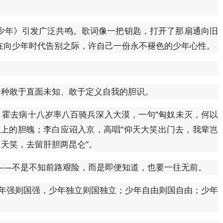
少年》引发广泛共鸣。歌词像一把钥匙，打开了那扇通向旧
在向少年时代告别之际，许自己一份永不褪色的少年心性。
一种敢于直面未知、敢于定义自我的胆识。
。霍去病十八岁率八百骑兵深入大漠，一句“匈奴未灭，何以
肩上的胆魄；李白应诏入京，高唱“仰天大笑出门去，我辈岂
向天笑，去留肝胆两昆仑”。
——不是不知前路艰险，而是即便知道，也要一往无前。
少年强则国强，少年独立则国独立；少年自由则国自由；少年