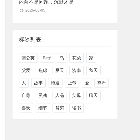
内向不是问题，沉默才是
2026-08-05
标签列表
蒲公英
种子
鸟
花朵
家
父爱
焦虑
夏天
济南
秋天
人
故事
艳遇
上帝
爱
尊严
自尊
灵魂
人品
父母
聊天
喜欢
细节
贫穷
读书