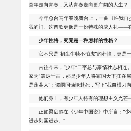
童年走向青春，又从青春走向更广阔的人生？
今年总台马年春晚舞台上，一曲《许我再
我的门。这首歌更像是一份特殊的成人礼——
少年性格，究竟是一种怎样的性格？
它不只是“初生牛犊不怕虎”的莽撞，更是
古往今来，“少年”二字总与豪情壮志相连
家为”震烁千古，那是少年人将家国天下扛在
是蓬蒿人”；谭嗣同慷慨赴死，写下“我自横刀
他们身上，有少年人特有的理想主义光芒
正如梁启超在《少年中国说》中所言：“
进步则国进步。”