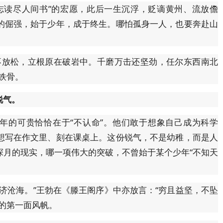
志读尽人间书”的宏愿，此后一生沉浮，贬谪黄州、流放儋
的倔强，始于少年，成于终生。哪怕孤身一人，也要奔赴山
不放松，立根原在破岩中。千磨万击还坚劲，任尔东西南北
铁骨。
锐气。
少年的可贵恰恰在于“不认命”。他们敢于想象自己成为科学
想写在作文里、刻在课桌上。这份锐气，不是幼稚，而是人
探月的现实，哪一项伟大的突破，不曾始于某个少年“不知天
济沧海。”王勃在《滕王阁序》中亦放言：“穷且益坚，不坠
的第一面风帆。