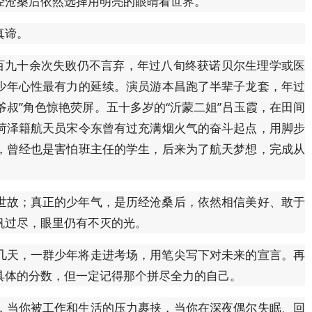
经沧桑后依然选择用明亮的眼睛看世界。
真谛。
一百九十余次失败仍不言弃，年过八旬终获诺贝尔生理学或医
少年心性最有力的延续。演员游本昌跑了半辈子龙套，年过
爷叔”角色惊艳荧屏。五十多岁的“沂蒙二姐”吕玉霞，在田间
菏泽籍航天员宋令东曾有过充满烟火气的奋斗起点，用脚步
，曾经也是害怕班主任的学生，后来为了航天梦想，完成从
世故；真正的少年气，是历经沧桑后，依然相信美好、敢于
帆过尽，眼里仍有不灭的光。
几天，一群少年将走进考场，用笔尖写下对未来的宣言。再
具体的分数，但一定记得那个拼尽全力的自己。
，当你被工作和生活的压力裹挟，当你在深夜偶尔失眠、回