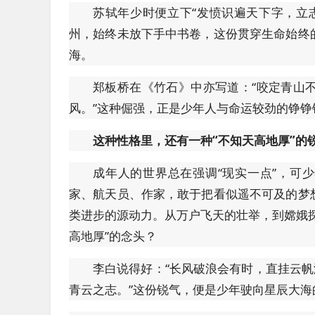
苏轼年少时便立下“发愤识遍天下字，立
州，始终未放下手中书卷，这份贯穿生命始终
海。
郑板桥在《竹石》中亦写道：“咬定青山
风。”这种倔强，正是少年人与命运较劲的铮铮
这种性格里，还有一种“不知天高地厚”的
成年人的世界总在强调“现实一点”，可
家、航天员、作家，敢于把看似遥不可及的梦
类进步的源动力。从万户飞天的壮举，到嫦娥
高地厚”的念头？
李白说得好：“长风破浪会有时，直挂云帆
青云之志。”这份锐气，便是少年驶向星辰大海