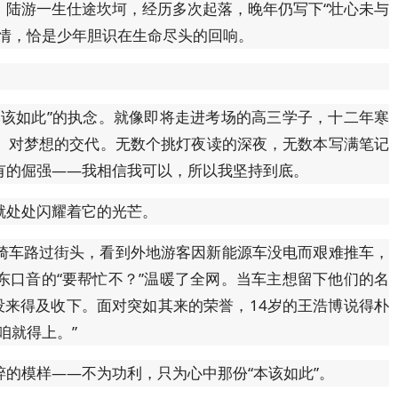
。陆游一生仕途坎坷，经历多次起落，晚年仍写下“壮心未与
豪情，恰是少年胆识在生命尽头的回响。
本该如此”的执念。就像即将走进考场的高三学子，十二年寒
、对梦想的交代。无数个挑灯夜读的深夜，无数本写满笔记
有的倔强——我相信我可以，所以我坚持到底。
就处处闪耀着它的光芒。
骑车路过街头，看到外地游客因新能源车没电而艰难推车，
东口音的“要帮忙不？”温暖了全网。当车主想留下他们的名
没来得及收下。面对突如其来的荣誉，14岁的王浩博说得朴
咱就得上。”
的模样——不为功利，只为心中那份“本该如此”。