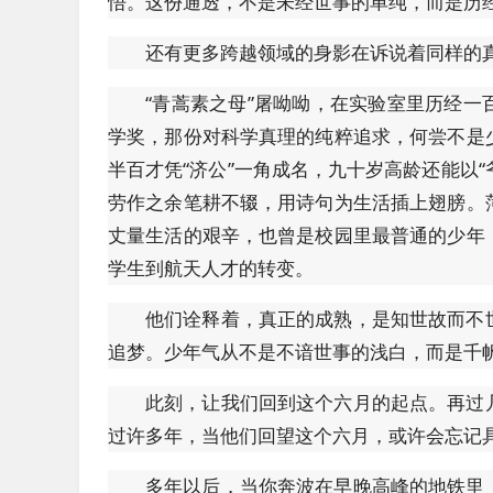
悟。这份通透，不是未经世事的单纯，而是历
还有更多跨越领域的身影在诉说着同样的
“青蒿素之母”屠呦呦，在实验室里历经
学奖，那份对科学真理的纯粹追求，何尝不是
半百才凭“济公”一角成名，九十岁高龄还能以“
劳作之余笔耕不辍，用诗句为生活插上翅膀。
丈量生活的艰辛，也曾是校园里最普通的少年
学生到航天人才的转变。
他们诠释着，真正的成熟，是知世故而不
追梦。少年气从不是不谙世事的浅白，而是千
此刻，让我们回到这个六月的起点。再过
过许多年，当他们回望这个六月，或许会忘记
多年以后，当你奔波在早晚高峰的地铁里